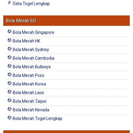
Data Togel Lengkap
Bola Merah 6D
Bola Merah Singapore
Bola Merah HK
Bola Merah Sydney
Bola Merah Cambodia
Bola Merah Bullseye
Bola Merah Pcso
Bola Merah Korea
Bola Merah Laos
Bola Merah Taipei
Bola Merah Nevada
Bola Merah Togel Lengkap