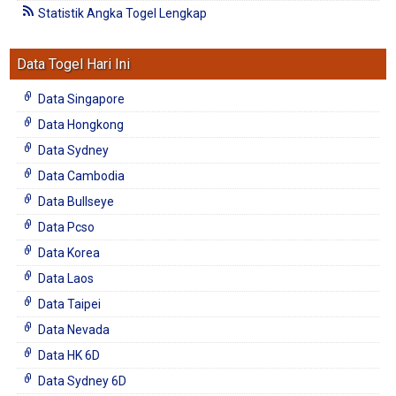
Statistik Angka Togel Lengkap
Data Togel Hari Ini
Data Singapore
Data Hongkong
Data Sydney
Data Cambodia
Data Bullseye
Data Pcso
Data Korea
Data Laos
Data Taipei
Data Nevada
Data HK 6D
Data Sydney 6D