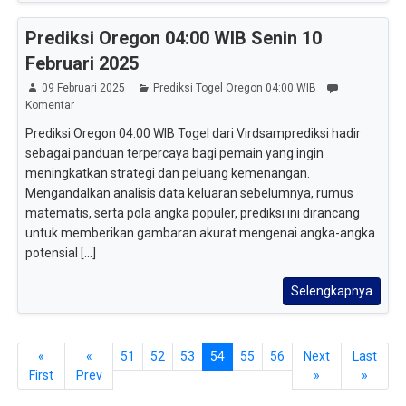
Prediksi Oregon 04:00 WIB Senin 10
Februari 2025
09 Februari 2025
Prediksi Togel Oregon 04:00 WIB
Komentar
Prediksi Oregon 04:00 WIB Togel dari Virdsamprediksi hadir
sebagai panduan terpercaya bagi pemain yang ingin
meningkatkan strategi dan peluang kemenangan.
Mengandalkan analisis data keluaran sebelumnya, rumus
matematis, serta pola angka populer, prediksi ini dirancang
untuk memberikan gambaran akurat mengenai angka-angka
potensial [...]
Selengkapnya
«
«
51
52
53
54
55
56
Next
Last
First
Prev
»
»