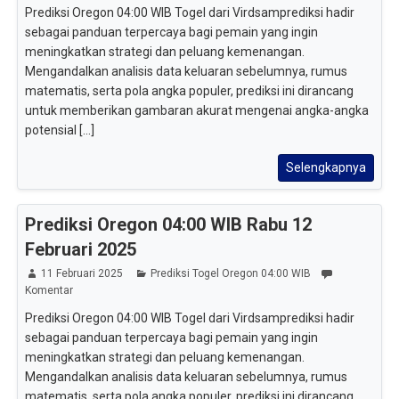
Prediksi Oregon 04:00 WIB Togel dari Virdsamprediksi hadir
sebagai panduan terpercaya bagi pemain yang ingin
meningkatkan strategi dan peluang kemenangan.
Mengandalkan analisis data keluaran sebelumnya, rumus
matematis, serta pola angka populer, prediksi ini dirancang
untuk memberikan gambaran akurat mengenai angka-angka
potensial [...]
Selengkapnya
Prediksi Oregon 04:00 WIB Rabu 12
Februari 2025
11 Februari 2025
Prediksi Togel Oregon 04:00 WIB
Komentar
Prediksi Oregon 04:00 WIB Togel dari Virdsamprediksi hadir
sebagai panduan terpercaya bagi pemain yang ingin
meningkatkan strategi dan peluang kemenangan.
Mengandalkan analisis data keluaran sebelumnya, rumus
matematis, serta pola angka populer, prediksi ini dirancang