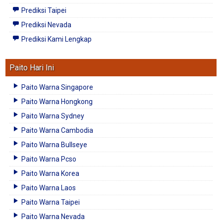
Prediksi Taipei
Prediksi Nevada
Prediksi Kami Lengkap
Paito Hari Ini
Paito Warna Singapore
Paito Warna Hongkong
Paito Warna Sydney
Paito Warna Cambodia
Paito Warna Bullseye
Paito Warna Pcso
Paito Warna Korea
Paito Warna Laos
Paito Warna Taipei
Paito Warna Nevada