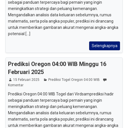
sebagai panduan terpercaya bagi pemain yang ingin
meningkatkan strategi dan peluang kemenangan.
Mengandalkan analisis data keluaran sebelumnya, rumus
matematis, serta pola angka populer, prediksi ini dirancang
untuk memberikan gambaran akurat mengenai angka-angka
potensial [...]
Selengkapnya
Prediksi Oregon 04:00 WIB Minggu 16
Februari 2025
15 Februari 2025
Prediksi Togel Oregon 04:00 WIB
Komentar
Prediksi Oregon 04:00 WIB Togel dari Virdsamprediksi hadir
sebagai panduan terpercaya bagi pemain yang ingin
meningkatkan strategi dan peluang kemenangan.
Mengandalkan analisis data keluaran sebelumnya, rumus
matematis, serta pola angka populer, prediksi ini dirancang
untuk memberikan gambaran akurat mengenai angka-angka