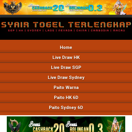
Home
Live Draw HK
Live Draw SGP
Live Draw Sydney
Paito Warna
Paito HK 6D
Paito Sydney 6D