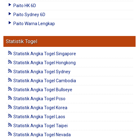
Paito HK 6D
Paito Sydney 6D
Paito Warna Lengkap
Statistik Togel
Statistik Angka Togel Singapore
Statistik Angka Togel Hongkong
Statistik Angka Togel Sydney
Statistik Angka Togel Cambodia
Statistik Angka Togel Bullseye
Statistik Angka Togel Pcso
Statistik Angka Togel Korea
Statistik Angka Togel Laos
Statistik Angka Togel Taipei
Statistik Angka Togel Nevada