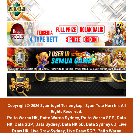
Copyright © 2026 Syair togel Terlengkap | Syair Toto Hari Ini. All
Rights Reserved.
Paito Warna HK
,
Paito Warna Sydney
,
Paito Warna SGP
,
Data
HK
,
Data SGP
,
Data Sydney
,
Data HK 6D
,
Data Sydney 6D
,
Live
Draw HK
,
Live Draw Sydney
,
Live Draw SGP
,
Paito Warna