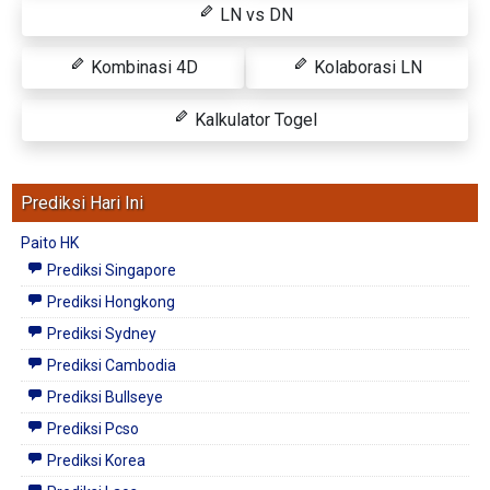
LN vs DN
Kombinasi 4D
Kolaborasi LN
Kalkulator Togel
Prediksi Hari Ini
Paito HK
Prediksi Singapore
Prediksi Hongkong
Prediksi Sydney
Prediksi Cambodia
Prediksi Bullseye
Prediksi Pcso
Prediksi Korea