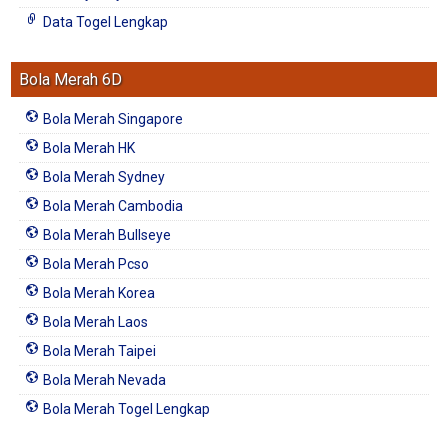
Data Togel Lengkap
Bola Merah 6D
Bola Merah Singapore
Bola Merah HK
Bola Merah Sydney
Bola Merah Cambodia
Bola Merah Bullseye
Bola Merah Pcso
Bola Merah Korea
Bola Merah Laos
Bola Merah Taipei
Bola Merah Nevada
Bola Merah Togel Lengkap