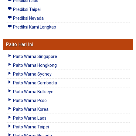
Prediksi Laos
Prediksi Taipei
Prediksi Nevada
Prediksi Kami Lengkap
Paito Hari Ini
Paito Warna Singapore
Paito Warna Hongkong
Paito Warna Sydney
Paito Warna Cambodia
Paito Warna Bullseye
Paito Warna Pcso
Paito Warna Korea
Paito Warna Laos
Paito Warna Taipei
Paito Warna Nevada