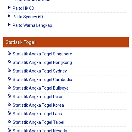
Paito HK 6D
Paito Sydney 6D
Paito Warna Lengkap
Statistik Togel
Statistik Angka Togel Singapore
Statistik Angka Togel Hongkong
Statistik Angka Togel Sydney
Statistik Angka Togel Cambodia
Statistik Angka Togel Bullseye
Statistik Angka Togel Pcso
Statistik Angka Togel Korea
Statistik Angka Togel Laos
Statistik Angka Togel Taipei
Statistik Angka Togel Nevada