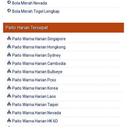
Bola Merah Nevada
Bola Merah Togel Lengkap
Paito Harian Tercepat
Paito Warna Harian Singapore
Paito Warna Harian Hongkong
Paito Warna Harian Sydney
Paito Warna Harian Cambodia
Paito Warna Harian Bullseye
Paito Warna Harian Pcso
Paito Warna Harian Korea
Paito Warna Harian Laos
Paito Warna Harian Taipei
Paito Warna Harian Nevada
Paito Warna Harian HK 6D