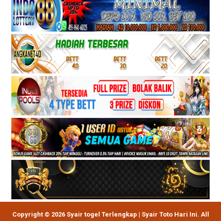
Copyright © 2026 Syair togel Terlengkap | Syair Toto Hari Ini. All