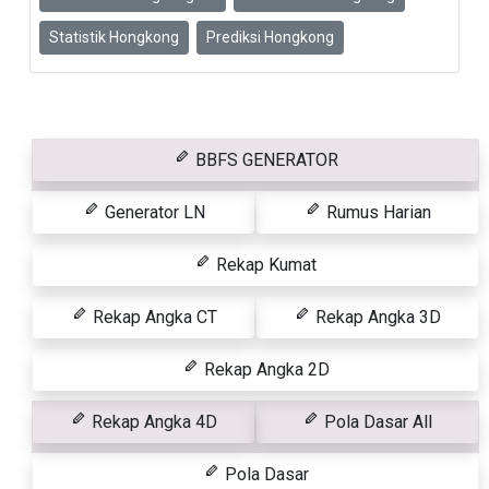
Statistik Hongkong
Prediksi Hongkong
BBFS GENERATOR
Generator LN
Rumus Harian
Rekap Kumat
Rekap Angka CT
Rekap Angka 3D
Rekap Angka 2D
Rekap Angka 4D
Pola Dasar All
Pola Dasar