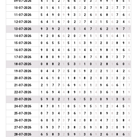
09-07-2026
4
1
5
2
7
6
6
3
0
3
3
9
9
9
8
5
4
10-07-2026
0
1
6
1
7
6
5
2
2
7
9
9
2
2
7
7
5
11-07-2026
5
4
9
0
9
9
3
3
2
6
8
6
8
5
7
6
4
12-07-2026
6
4
1
6
7
0
2
2
7
4
2
1
5
6
2
4
6
13-07-2026
9
3
9
2
2
9
5
5
4
7
2
6
2
8
9
7
7
14-07-2026
9
2
0
6
6
2
0
2
9
1
1
5
1
6
4
1
5
15-07-2026
0
6
5
5
1
5
1
6
3
9
3
2
0
2
8
9
8
16-07-2026
9
0
6
4
1
6
3
9
4
6
1
9
8
8
9
6
6
17-07-2026
8
8
0
9
9
3
3
6
8
7
6
8
8
7
3
7
1
18-07-2026
0
8
8
2
1
5
3
8
1
0
1
2
8
1
6
0
6
19-07-2026
0
4
4
7
2
5
0
5
9
2
2
2
1
3
4
2
6
20-07-2026
4
6
1
0
1
1
8
9
8
2
1
0
3
3
3
2
5
21-07-2026
2
1
7
7
5
6
9
6
1
1
2
9
6
6
6
1
7
22-07-2026
1
6
9
4
4
8
9
8
3
1
4
3
6
9
8
1
9
23-07-2026
5
9
0
2
2
1
6
7
5
3
8
0
9
9
3
5
8
24-07-2026
8
7
0
1
1
0
5
5
9
5
5
1
2
3
4
5
9
25-07-2026
0
7
3
4
7
3
6
9
7
3
1
8
9
8
2
3
5
26-07-2026
6
0
5
7
3
7
4
2
0
8
8
4
7
2
5
8
4
27-07-2026
5
9
3
7
1
3
8
2
5
9
5
8
3
2
0
9
9
28-07-2026
6
5
8
3
2
5
9
5
3
6
9
2
6
8
8
6
5