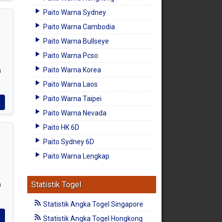
Paito Warna Sydney
Paito Warna Cambodia
Paito Warna Bullseye
Paito Warna Pcso
Paito Warna Korea
n
Paito Warna Laos
Paito Warna Taipei
a
Paito Warna Nevada
Paito HK 6D
Paito Sydney 6D
Paito Warna Lengkap
Statistik Togel
n
Statistik Angka Togel Singapore
a
Statistik Angka Togel Hongkong