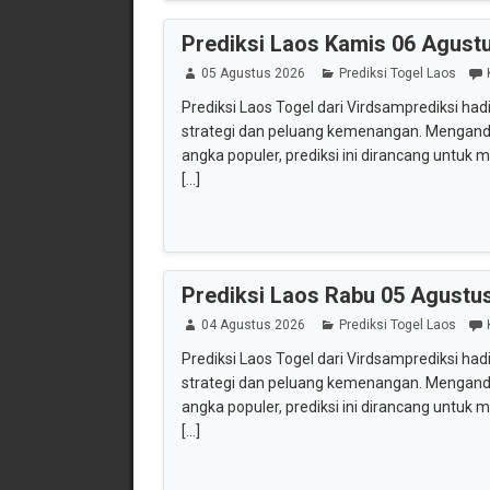
Prediksi Laos Kamis 06 Agust
05 Agustus 2026
Prediksi Togel Laos
Prediksi Laos Togel dari Virdsamprediksi ha
strategi dan peluang kemenangan. Menganda
angka populer, prediksi ini dirancang unt
[...]
Prediksi Laos Rabu 05 Agustu
04 Agustus 2026
Prediksi Togel Laos
Prediksi Laos Togel dari Virdsamprediksi ha
strategi dan peluang kemenangan. Menganda
angka populer, prediksi ini dirancang unt
[...]