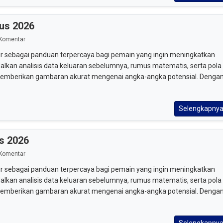
tus 2026
Komentar
dir sebagai panduan terpercaya bagi pemain yang ingin meningkatkan
lkan analisis data keluaran sebelumnya, rumus matematis, serta pola
uk memberikan gambaran akurat mengenai angka-angka potensial. Denga
Selengkapny
s 2026
Komentar
dir sebagai panduan terpercaya bagi pemain yang ingin meningkatkan
lkan analisis data keluaran sebelumnya, rumus matematis, serta pola
uk memberikan gambaran akurat mengenai angka-angka potensial. Denga