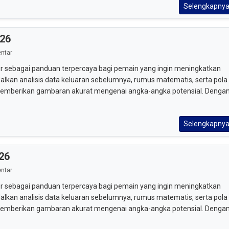
Selengkapny
026
ntar
dir sebagai panduan terpercaya bagi pemain yang ingin meningkatkan
lkan analisis data keluaran sebelumnya, rumus matematis, serta pola
uk memberikan gambaran akurat mengenai angka-angka potensial. Denga
Selengkapny
026
ntar
dir sebagai panduan terpercaya bagi pemain yang ingin meningkatkan
lkan analisis data keluaran sebelumnya, rumus matematis, serta pola
uk memberikan gambaran akurat mengenai angka-angka potensial. Denga