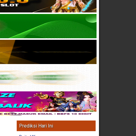
Prediksi Hari Ini