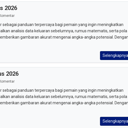
us 2026
Komentar
dir sebagai panduan terpercaya bagi pemain yang ingin meningkatkan
lkan analisis data keluaran sebelumnya, rumus matematis, serta pola
uk memberikan gambaran akurat mengenai angka-angka potensial. Denga
Selengkapny
us 2026
Komentar
dir sebagai panduan terpercaya bagi pemain yang ingin meningkatkan
lkan analisis data keluaran sebelumnya, rumus matematis, serta pola
uk memberikan gambaran akurat mengenai angka-angka potensial. Denga
Selengkapny