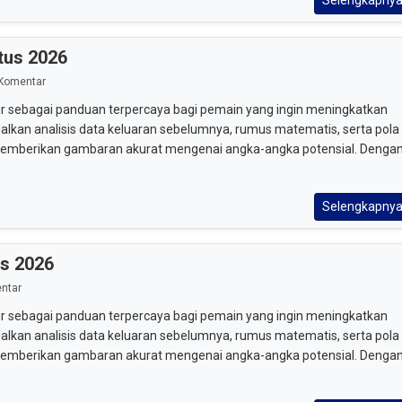
Selengkapny
tus 2026
Komentar
dir sebagai panduan terpercaya bagi pemain yang ingin meningkatkan
lkan analisis data keluaran sebelumnya, rumus matematis, serta pola
uk memberikan gambaran akurat mengenai angka-angka potensial. Denga
Selengkapny
us 2026
ntar
dir sebagai panduan terpercaya bagi pemain yang ingin meningkatkan
lkan analisis data keluaran sebelumnya, rumus matematis, serta pola
uk memberikan gambaran akurat mengenai angka-angka potensial. Denga