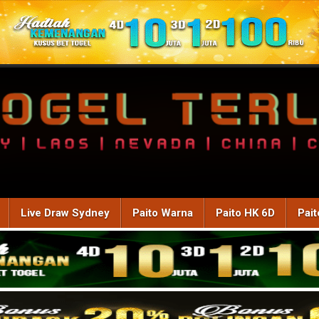
Live Draw Sydney
Paito Warna
Paito HK 6D
Pai