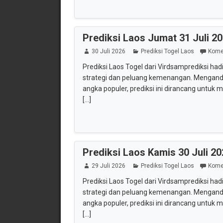
Prediksi Laos Jumat 31 Juli 2
30 Juli 2026
Prediksi Togel Laos
Kome
Prediksi Laos Togel dari Virdsamprediksi ha
strategi dan peluang kemenangan. Menganda
angka populer, prediksi ini dirancang unt
[...]
Prediksi Laos Kamis 30 Juli 2
29 Juli 2026
Prediksi Togel Laos
Kome
Prediksi Laos Togel dari Virdsamprediksi ha
strategi dan peluang kemenangan. Menganda
angka populer, prediksi ini dirancang unt
[...]