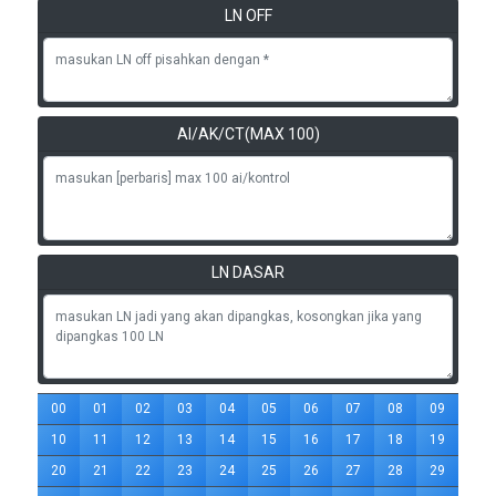
LN OFF
AI/AK/CT(MAX 100)
LN DASAR
00
01
02
03
04
05
06
07
08
09
10
11
12
13
14
15
16
17
18
19
20
21
22
23
24
25
26
27
28
29