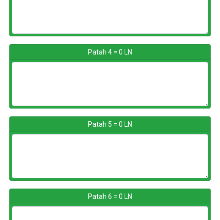
Patah 4 = 0 LN
Patah 5 = 0 LN
Patah 6 = 0 LN