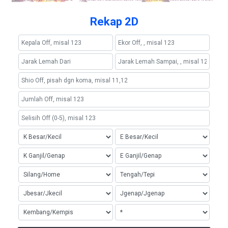
Rekap 2D