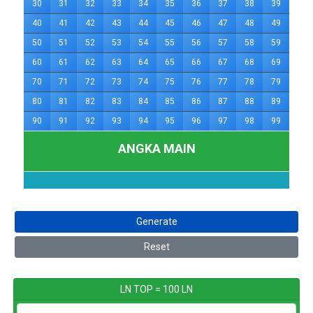
30
31
32
33
34
35
36
37
38
39
40
41
42
43
44
45
46
47
48
49
50
51
52
53
54
55
56
57
58
59
60
61
62
63
64
65
66
67
68
69
70
71
72
73
74
75
76
77
78
79
80
81
82
83
84
85
86
87
88
89
90
91
92
93
94
95
96
97
98
99
ANGKA MAIN
Generate
Reset
LN TOP = 100 LN