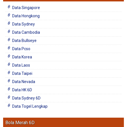
Data Singapore
Data Hongkong
Data Sydney
Data Cambodia
Data Bullseye
Data Pcso
Data Korea
Data Laos
Data Taipei
Data Nevada
Data HK 6D
Data Sydney 6D
Data Togel Lengkap
Bola Merah 6D