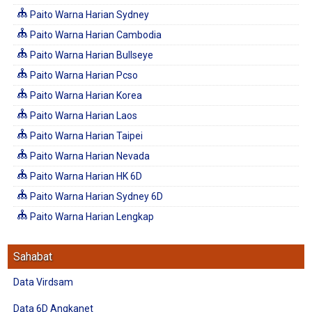
Paito Warna Harian Sydney
Paito Warna Harian Cambodia
Paito Warna Harian Bullseye
Paito Warna Harian Pcso
Paito Warna Harian Korea
Paito Warna Harian Laos
Paito Warna Harian Taipei
Paito Warna Harian Nevada
Paito Warna Harian HK 6D
Paito Warna Harian Sydney 6D
Paito Warna Harian Lengkap
Sahabat
Data Virdsam
Data 6D Angkanet