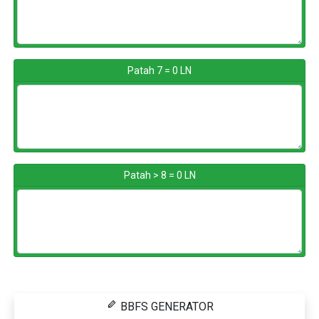
Patah 7 = 0 LN
Patah > 8 = 0 LN
BBFS GENERATOR