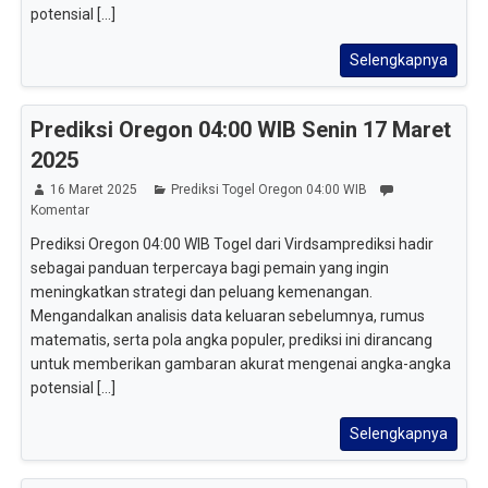
potensial [...]
Selengkapnya
Prediksi Oregon 04:00 WIB Senin 17 Maret
2025
16 Maret 2025
Prediksi Togel Oregon 04:00 WIB
Komentar
Prediksi Oregon 04:00 WIB Togel dari Virdsamprediksi hadir
sebagai panduan terpercaya bagi pemain yang ingin
meningkatkan strategi dan peluang kemenangan.
Mengandalkan analisis data keluaran sebelumnya, rumus
matematis, serta pola angka populer, prediksi ini dirancang
untuk memberikan gambaran akurat mengenai angka-angka
potensial [...]
Selengkapnya