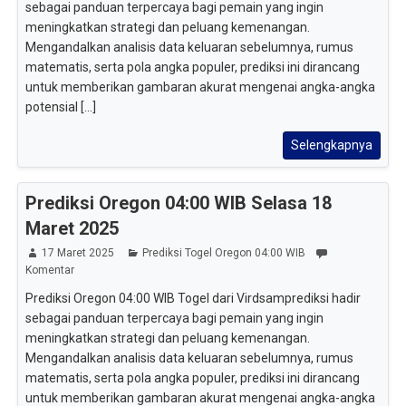
sebagai panduan terpercaya bagi pemain yang ingin
meningkatkan strategi dan peluang kemenangan.
Mengandalkan analisis data keluaran sebelumnya, rumus
matematis, serta pola angka populer, prediksi ini dirancang
untuk memberikan gambaran akurat mengenai angka-angka
potensial [...]
Selengkapnya
Prediksi Oregon 04:00 WIB Selasa 18
Maret 2025
17 Maret 2025
Prediksi Togel Oregon 04:00 WIB
Komentar
Prediksi Oregon 04:00 WIB Togel dari Virdsamprediksi hadir
sebagai panduan terpercaya bagi pemain yang ingin
meningkatkan strategi dan peluang kemenangan.
Mengandalkan analisis data keluaran sebelumnya, rumus
matematis, serta pola angka populer, prediksi ini dirancang
untuk memberikan gambaran akurat mengenai angka-angka