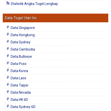
Statistik Angka Togel Lengkap
Data Togel Hari Ini
Data Singapore
Data Hongkong
Data Sydney
Data Cambodia
Data Bullseye
Data Pcso
Data Korea
Data Laos
Data Taipei
Data Nevada
Data HK 6D
Data Sydney 6D