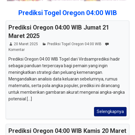
Prediksi Togel Oregon 04:00 WIB
Prediksi Oregon 04:00 WIB Jumat 21
Maret 2025
20 Maret 2025
Prediksi Togel Oregon 04:00 WIB
Komentar
Prediksi Oregon 04:00 WIB Togel dari Virdsamprediksi hadir
sebagai panduan terpercaya bagi pemain yang ingin
meningkatkan strategi dan peluang kemenangan.
Mengandalkan analisis data keluaran sebelumnya, rumus
matematis, serta pola angka populer, prediksi ini dirancang
untuk memberikan gambaran akurat mengenai angka-angka
potensial [...]
Selengkapnya
Prediksi Oregon 04:00 WIB Kamis 20 Maret