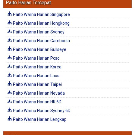
Paito Harian Tercepat
Paito Warna Harian Singapore
Paito Warna Harian Hongkong
Paito Warna Harian Sydney
Paito Warna Harian Cambodia
Paito Warna Harian Bullseye
Paito Warna Harian Pcso
Paito Warna Harian Korea
Paito Warna Harian Laos
Paito Warna Harian Taipei
Paito Warna Harian Nevada
Paito Warna Harian HK 6D
Paito Warna Harian Sydney 6D
Paito Warna Harian Lengkap