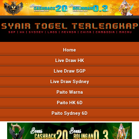
Home
Live Draw HK
Live Draw SGP
Live Draw Sydney
Paito Warna
Paito HK 6D
Paito Sydney 6D