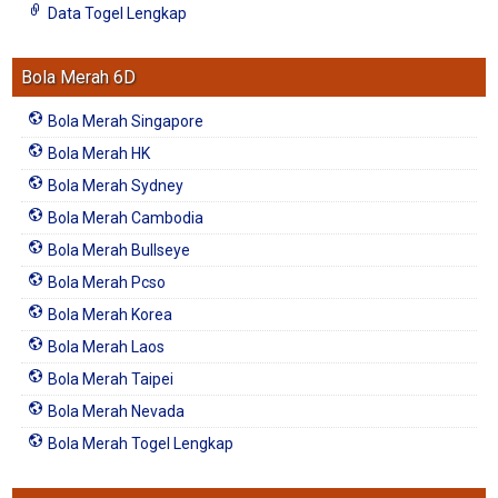
Data Togel Lengkap
Bola Merah 6D
Bola Merah Singapore
Bola Merah HK
Bola Merah Sydney
Bola Merah Cambodia
Bola Merah Bullseye
Bola Merah Pcso
Bola Merah Korea
Bola Merah Laos
Bola Merah Taipei
Bola Merah Nevada
Bola Merah Togel Lengkap