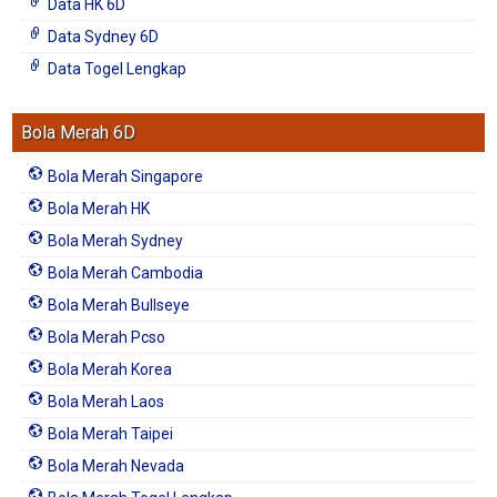
Data HK 6D
Data Sydney 6D
Data Togel Lengkap
Bola Merah 6D
Bola Merah Singapore
Bola Merah HK
Bola Merah Sydney
Bola Merah Cambodia
Bola Merah Bullseye
Bola Merah Pcso
Bola Merah Korea
Bola Merah Laos
Bola Merah Taipei
Bola Merah Nevada