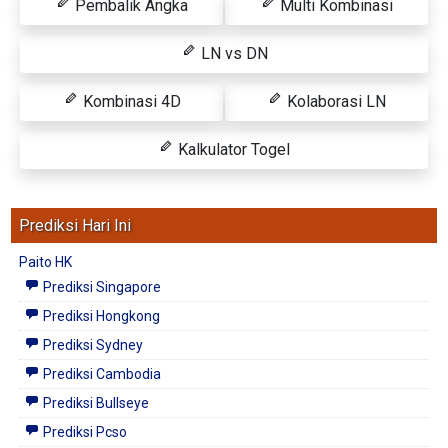
Pembalik Angka
Multi Kombinasi
LN vs DN
Kombinasi 4D
Kolaborasi LN
Kalkulator Togel
Prediksi Hari Ini
Paito HK
Prediksi Singapore
Prediksi Hongkong
Prediksi Sydney
Prediksi Cambodia
Prediksi Bullseye
Prediksi Pcso