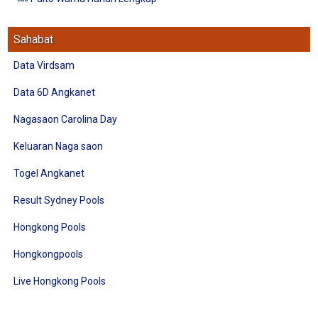
Sahabat
Data Virdsam
Data 6D Angkanet
Nagasaon Carolina Day
Keluaran Naga saon
Togel Angkanet
Result Sydney Pools
Hongkong Pools
Hongkongpools
Live Hongkong Pools