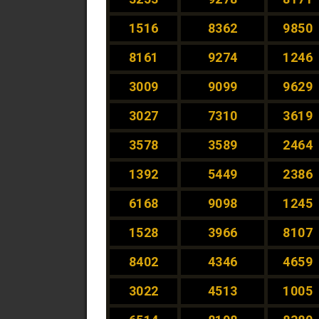
1516
8362
9850
8161
9274
1246
3009
9099
9629
3027
7310
3619
3578
3589
2464
1392
5449
2386
6168
9098
1245
1528
3966
8107
8402
4346
4659
3022
4513
1005