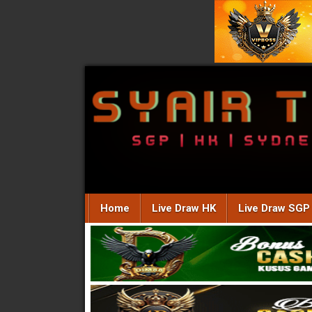
Home
Live Draw HK
Live Draw SGP