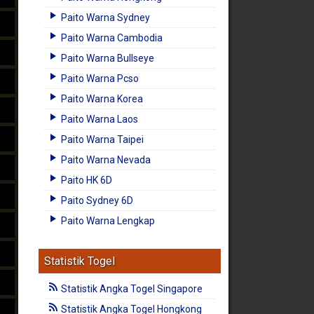
Paito Warna Sydney
Paito Warna Cambodia
Paito Warna Bullseye
Paito Warna Pcso
Paito Warna Korea
Paito Warna Laos
Paito Warna Taipei
Paito Warna Nevada
Paito HK 6D
Paito Sydney 6D
Paito Warna Lengkap
Statistik Togel
Statistik Angka Togel Singapore
Statistik Angka Togel Hongkong