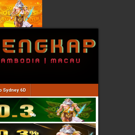
to Sydney 6D