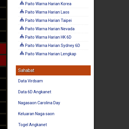
Paito Warna Harian Korea
Paito Warna Harian Laos
Paito Warna Harian Taipei
Paito Warna Harian Nevada
Paito Warna Harian HK 6D
Paito Warna Harian Sydney 6D
Paito Warna Harian Lengkap
Sahabat
Data Virdsam
Data 6D Angkanet
Nagasaon Carolina Day
Keluaran Naga saon
Togel Angkanet