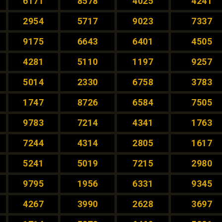
6171
8578
4025
4241
2954
5717
9023
7337
9175
6643
6401
4505
4281
5110
1197
9257
5014
2330
6758
3783
1747
8726
6584
7505
9783
7214
4341
1763
7244
4314
2805
1617
5241
5019
7215
2980
9795
1956
6331
9345
4267
3990
2628
3697