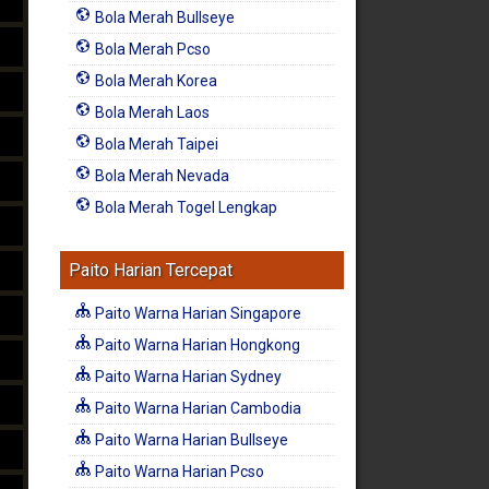
Bola Merah Bullseye
Bola Merah Pcso
Bola Merah Korea
Bola Merah Laos
Bola Merah Taipei
Bola Merah Nevada
Bola Merah Togel Lengkap
Paito Harian Tercepat
Paito Warna Harian Singapore
Paito Warna Harian Hongkong
Paito Warna Harian Sydney
Paito Warna Harian Cambodia
Paito Warna Harian Bullseye
Paito Warna Harian Pcso