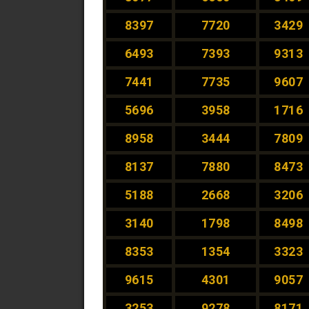
8397
7720
3429
6493
7393
9313
7441
7735
9607
5696
3958
1716
8958
3444
7809
8137
7880
8473
5188
2668
3206
3140
1798
8498
8353
1354
3323
9615
4301
9057
3253
9278
8171