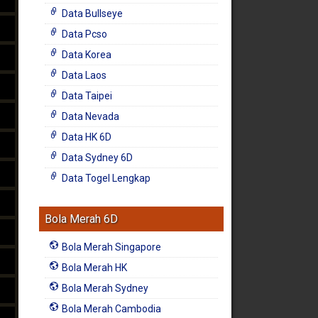
Data Bullseye
Data Pcso
Data Korea
Data Laos
Data Taipei
Data Nevada
Data HK 6D
Data Sydney 6D
Data Togel Lengkap
Bola Merah 6D
Bola Merah Singapore
Bola Merah HK
Bola Merah Sydney
Bola Merah Cambodia