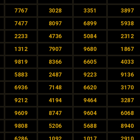
7767
3028
3351
3897
7477
8097
6899
5938
2233
4736
5084
2312
1312
7907
9680
1867
9819
8366
6605
4033
5883
2487
9223
9136
6936
7148
6620
3170
9212
4194
9464
3287
9609
8747
9604
6068
9808
5206
5688
8940
6286
1092
1017
2910