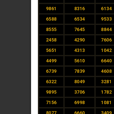
9861
8316
6134
6588
6534
9533
8555
7645
8844
2458
4290
7606
5651
4313
1042
4499
5610
6640
6739
7839
4608
6322
8049
3281
9895
3706
1782
7156
6998
1081
8077
6660
3409