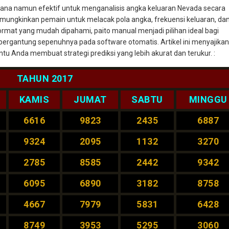
hana namun efektif untuk menganalisis angka keluaran Nevada secara
mungkinkan pemain untuk melacak pola angka, frekuensi keluaran, da
ormat yang mudah dipahami, paito manual menjadi pilihan ideal bagi
bergantung sepenuhnya pada software otomatis. Artikel ini menyajikan
 Anda membuat strategi prediksi yang lebih akurat dan terukur. :
TAHUN 2017
KAMIS
JUMAT
SABTU
MINGGU
6616
9823
2435
6887
9324
2095
1132
3270
2785
8585
2442
9342
6095
6890
3182
8758
4667
7979
5831
6428
8749
3953
5295
3060