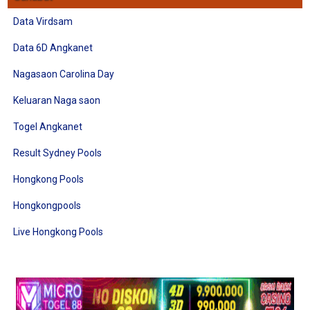
Data Virdsam
Data 6D Angkanet
Nagasaon Carolina Day
Keluaran Naga saon
Togel Angkanet
Result Sydney Pools
Hongkong Pools
Hongkongpools
Live Hongkong Pools