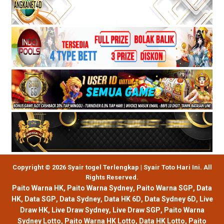
Copyright © 2026 Syair togel Terlengkap | Syair Toto Hari Ini. All
Rights Reserved.
Paito Warna HK
,
Paito Warna Sydney
,
Paito Warna SGP
,
Data
HK
,
Data SGP
,
Data Sydney
,
Data HK 6D
,
Data Sydney 6D
,
Live
Draw HK
,
Live Draw Sydney
,
Live Draw SGP
,
Paito Warna
Sydney Lotto
,
Paito Warna HK Lotto
,
Data HK Lotto
,
Paito