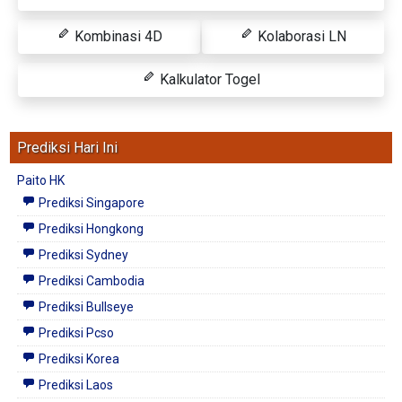
Kombinasi 4D
Kolaborasi LN
Kalkulator Togel
Prediksi Hari Ini
Paito HK
Prediksi Singapore
Prediksi Hongkong
Prediksi Sydney
Prediksi Cambodia
Prediksi Bullseye
Prediksi Pcso
Prediksi Korea
Prediksi Laos