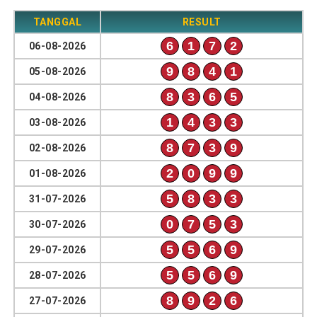
TANGGAL
RESULT
6
1
7
2
06-08-2026
9
8
4
1
05-08-2026
8
3
6
5
04-08-2026
1
4
3
3
03-08-2026
8
7
3
9
02-08-2026
2
0
9
9
01-08-2026
5
8
3
3
31-07-2026
0
7
5
3
30-07-2026
5
5
6
9
29-07-2026
5
5
6
9
28-07-2026
8
9
2
6
27-07-2026