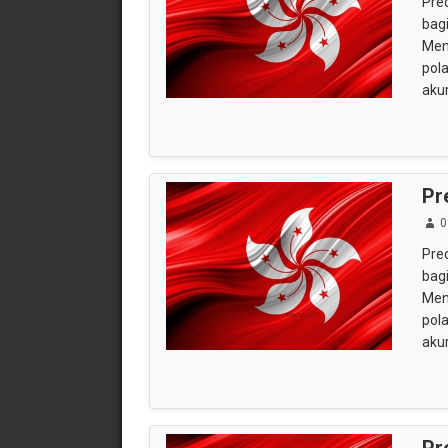
Pre
bag
Men
pol
aku
Pr
0
Pre
bag
Men
pol
aku