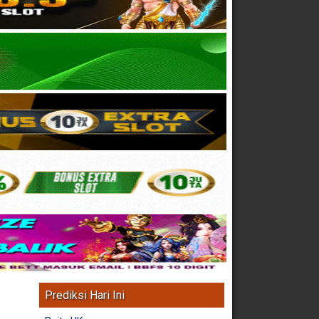
Prediksi Hari Ini