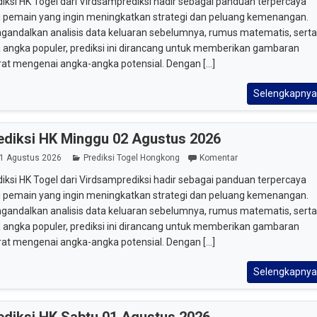
diksi HK Togel dari Virdsamprediksi hadir sebagai panduan terpercaya
i pemain yang ingin meningkatkan strategi dan peluang kemenangan.
gandalkan analisis data keluaran sebelumnya, rumus matematis, sert
a angka populer, prediksi ini dirancang untuk memberikan gambaran
rat mengenai angka-angka potensial. Dengan [...]
Selengkapny
ediksi HK Minggu 02 Agustus 2026
1 Agustus 2026
Prediksi Togel Hongkong
Komentar
diksi HK Togel dari Virdsamprediksi hadir sebagai panduan terpercaya
i pemain yang ingin meningkatkan strategi dan peluang kemenangan.
gandalkan analisis data keluaran sebelumnya, rumus matematis, sert
a angka populer, prediksi ini dirancang untuk memberikan gambaran
rat mengenai angka-angka potensial. Dengan [...]
Selengkapny