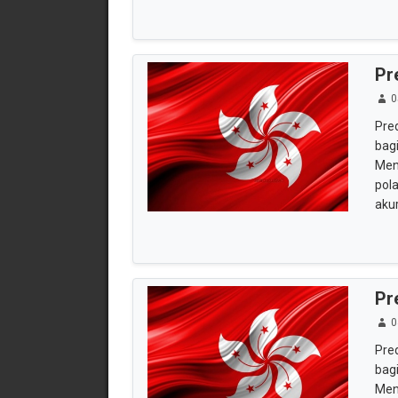
Pr
0
Pre
bag
Men
pol
aku
Pr
0
Pre
bag
Men