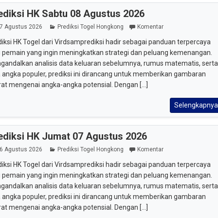
ediksi HK Sabtu 08 Agustus 2026
7 Agustus 2026
Prediksi Togel Hongkong
Komentar
diksi HK Togel dari Virdsamprediksi hadir sebagai panduan terpercaya
i pemain yang ingin meningkatkan strategi dan peluang kemenangan.
gandalkan analisis data keluaran sebelumnya, rumus matematis, sert
a angka populer, prediksi ini dirancang untuk memberikan gambaran
rat mengenai angka-angka potensial. Dengan [...]
Selengkapny
ediksi HK Jumat 07 Agustus 2026
6 Agustus 2026
Prediksi Togel Hongkong
Komentar
diksi HK Togel dari Virdsamprediksi hadir sebagai panduan terpercaya
i pemain yang ingin meningkatkan strategi dan peluang kemenangan.
gandalkan analisis data keluaran sebelumnya, rumus matematis, sert
a angka populer, prediksi ini dirancang untuk memberikan gambaran
rat mengenai angka-angka potensial. Dengan [...]