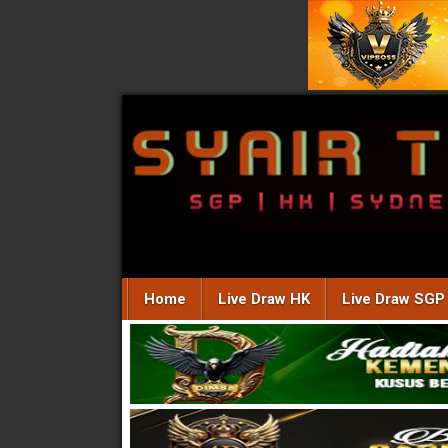
Home
Live Draw HK
Live Draw SGP