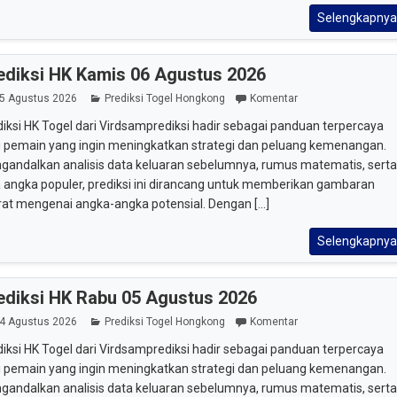
Selengkapny
ediksi HK Kamis 06 Agustus 2026
5 Agustus 2026
Prediksi Togel Hongkong
Komentar
diksi HK Togel dari Virdsamprediksi hadir sebagai panduan terpercaya
i pemain yang ingin meningkatkan strategi dan peluang kemenangan.
gandalkan analisis data keluaran sebelumnya, rumus matematis, sert
a angka populer, prediksi ini dirancang untuk memberikan gambaran
rat mengenai angka-angka potensial. Dengan [...]
Selengkapny
ediksi HK Rabu 05 Agustus 2026
4 Agustus 2026
Prediksi Togel Hongkong
Komentar
diksi HK Togel dari Virdsamprediksi hadir sebagai panduan terpercaya
i pemain yang ingin meningkatkan strategi dan peluang kemenangan.
gandalkan analisis data keluaran sebelumnya, rumus matematis, sert