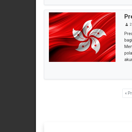
Pr
2
Pre
bag
Men
pol
aku
« P