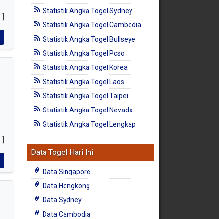
Statistik Angka Togel Sydney
.]
Statistik Angka Togel Cambodia
a
Statistik Angka Togel Bullseye
Statistik Angka Togel Pcso
Statistik Angka Togel Korea
Statistik Angka Togel Laos
Statistik Angka Togel Taipei
Statistik Angka Togel Nevada
Statistik Angka Togel Lengkap
.]
Data Togel Hari Ini
a
Data Singapore
Data Hongkong
Data Sydney
Data Cambodia