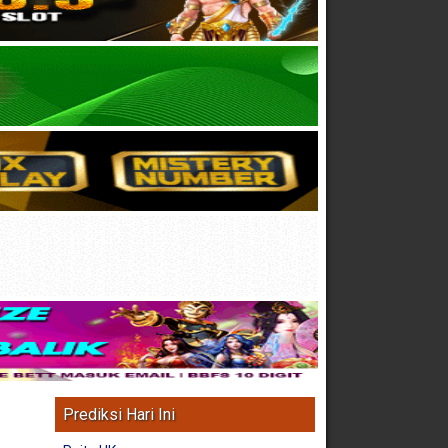
Prediksi Hari Ini