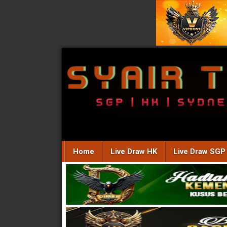
Home
Live Draw HK
Live Draw SGP