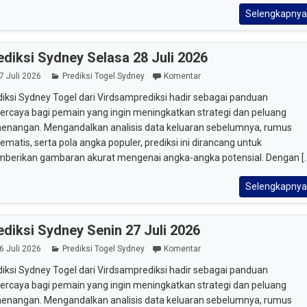
Selengkapny
ediksi Sydney Selasa 28 Juli 2026
7 Juli 2026
Prediksi Togel Sydney
Komentar
diksi Sydney Togel dari Virdsamprediksi hadir sebagai panduan
percaya bagi pemain yang ingin meningkatkan strategi dan peluang
enangan. Mengandalkan analisis data keluaran sebelumnya, rumus
matis, serta pola angka populer, prediksi ini dirancang untuk
berikan gambaran akurat mengenai angka-angka potensial. Dengan [..
Selengkapny
ediksi Sydney Senin 27 Juli 2026
6 Juli 2026
Prediksi Togel Sydney
Komentar
diksi Sydney Togel dari Virdsamprediksi hadir sebagai panduan
percaya bagi pemain yang ingin meningkatkan strategi dan peluang
enangan. Mengandalkan analisis data keluaran sebelumnya, rumus