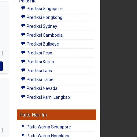
Paito HK
Prediksi Singapore
Prediksi Hongkong
Prediksi Sydney
Prediksi Cambodia
Prediksi Bullseye
Prediksi Pcso
.]
Prediksi Korea
a
Prediksi Laos
Prediksi Taipei
Prediksi Nevada
Prediksi Kami Lengkap
Paito Hari Ini
Paito Warna Singapore
.]
Paito Warna Hongkong