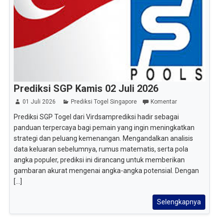
Prediksi SGP Kamis 02 Juli 2026
01 Juli 2026
Prediksi Togel Singapore
Komentar
Prediksi SGP Togel dari Virdsamprediksi hadir sebagai
panduan terpercaya bagi pemain yang ingin meningkatkan
strategi dan peluang kemenangan. Mengandalkan analisis
data keluaran sebelumnya, rumus matematis, serta pola
angka populer, prediksi ini dirancang untuk memberikan
gambaran akurat mengenai angka-angka potensial. Dengan
[...]
Selengkapnya