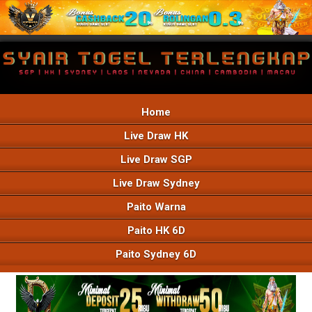
Home
Live Draw HK
Live Draw SGP
Live Draw Sydney
Paito Warna
Paito HK 6D
Paito Sydney 6D