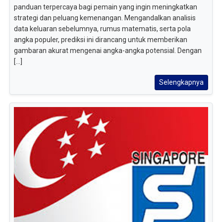
panduan terpercaya bagi pemain yang ingin meningkatkan
strategi dan peluang kemenangan. Mengandalkan analisis
data keluaran sebelumnya, rumus matematis, serta pola
angka populer, prediksi ini dirancang untuk memberikan
gambaran akurat mengenai angka-angka potensial. Dengan
[...]
Selengkapnya