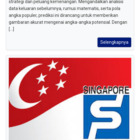
strategi dan peluang kemenangan. Mengandalkan analisis
data keluaran sebelumnya, rumus matematis, serta pola
angka populer, prediksi ini dirancang untuk memberikan
gambaran akurat mengenai angka-angka potensial. Dengan
[...]
Selengkapnya