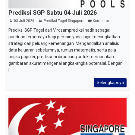
Prediksi SGP Sabtu 04 Juli 2026
03 Juli 2026
Prediksi Togel Singapore
Komentar
Prediksi SGP Togel dari Virdsamprediksi hadir sebagai
panduan terpercaya bagi pemain yang ingin meningkatkan
strategi dan peluang kemenangan. Mengandalkan analisis
data keluaran sebelumnya, rumus matematis, serta pola
angka populer, prediksi ini dirancang untuk memberikan
gambaran akurat mengenai angka-angka potensial. Dengan
[...]
Selengkapnya