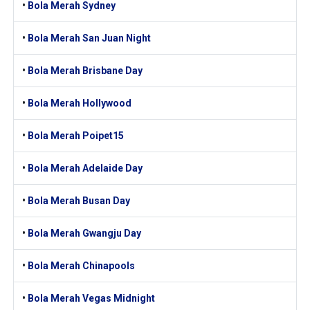
•
Bola Merah Sydney
•
Bola Merah San Juan Night
•
Bola Merah Brisbane Day
•
Bola Merah Hollywood
•
Bola Merah Poipet15
•
Bola Merah Adelaide Day
•
Bola Merah Busan Day
•
Bola Merah Gwangju Day
•
Bola Merah Chinapools
•
Bola Merah Vegas Midnight