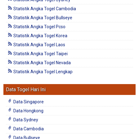
Statistik Angka Togel Cambodia
Statistik Angka Togel Bullseye
Statistik Angka Togel Pcso
Statistik Angka Togel Korea
Statistik Angka Togel Laos
Statistik Angka Togel Taipei
Statistik Angka Togel Nevada
Statistik Angka Togel Lengkap
Data Togel Hari Ini
Data Singapore
Data Hongkong
Data Sydney
Data Cambodia
Data Bullseye