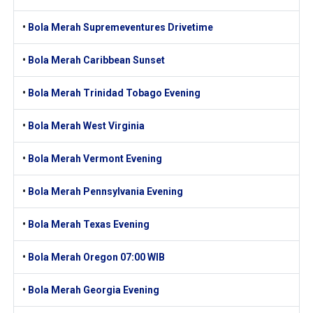
•
Bola Merah Supremeventures Drivetime
•
Bola Merah Caribbean Sunset
•
Bola Merah Trinidad Tobago Evening
•
Bola Merah West Virginia
•
Bola Merah Vermont Evening
•
Bola Merah Pennsylvania Evening
•
Bola Merah Texas Evening
•
Bola Merah Oregon 07:00 WIB
•
Bola Merah Georgia Evening