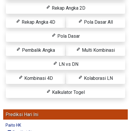
Rekap Angka 2D
Rekap Angka 4D
Pola Dasar All
Pola Dasar
Pembalik Angka
Multi Kombinasi
LN vs DN
Kombinasi 4D
Kolaborasi LN
Kalkulator Togel
Prediksi Hari Ini
Paito HK