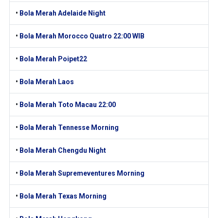
•
Bola Merah Adelaide Night
•
Bola Merah Morocco Quatro 22:00 WIB
•
Bola Merah Poipet22
•
Bola Merah Laos
•
Bola Merah Toto Macau 22:00
•
Bola Merah Tennesse Morning
•
Bola Merah Chengdu Night
•
Bola Merah Supremeventures Morning
•
Bola Merah Texas Morning