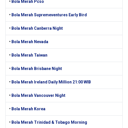
•
Bola Merah Pcso
•
Bola Merah Supremeventures Early Bird
•
Bola Merah Canberra Night
•
Bola Merah Nevada
•
Bola Merah Taiwan
•
Bola Merah Brisbane Night
•
Bola Merah Ireland Daily Million 21:00 WIB
•
Bola Merah Vancouver Night
•
Bola Merah Korea
•
Bola Merah Trinidad & Tobago Morning