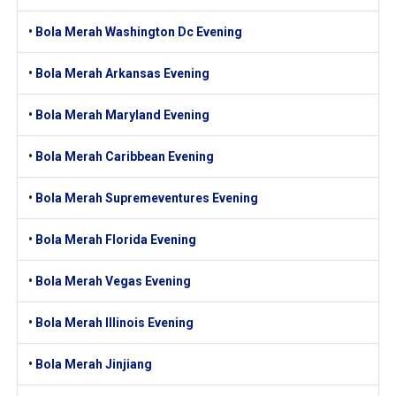
•
Bola Merah Washington Dc Evening
•
Bola Merah Arkansas Evening
•
Bola Merah Maryland Evening
•
Bola Merah Caribbean Evening
•
Bola Merah Supremeventures Evening
•
Bola Merah Florida Evening
•
Bola Merah Vegas Evening
•
Bola Merah Illinois Evening
•
Bola Merah Jinjiang