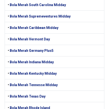
•
Bola Merah South Carolina Midday
•
Bola Merah Supremeventures Midday
•
Bola Merah Caribbean Midday
•
Bola Merah Vermont Day
•
Bola Merah Germany Plus5
•
Bola Merah Indiana Midday
•
Bola Merah Kentucky Midday
•
Bola Merah Tennesse Midday
•
Bola Merah Texas Day
•
Bola Merah Rhode Island