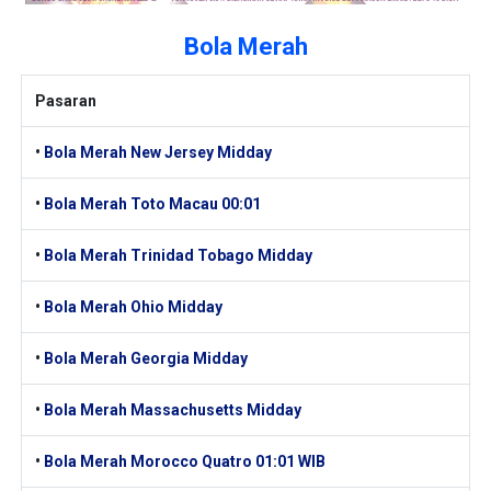
Bola Merah
Pasaran
•
Bola Merah New Jersey Midday
•
Bola Merah Toto Macau 00:01
•
Bola Merah Trinidad Tobago Midday
•
Bola Merah Ohio Midday
•
Bola Merah Georgia Midday
•
Bola Merah Massachusetts Midday
•
Bola Merah Morocco Quatro 01:01 WIB