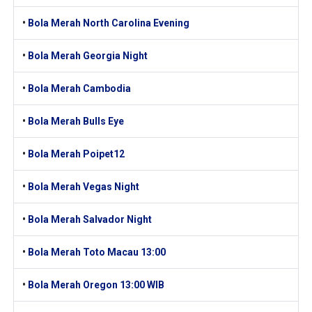
•
Bola Merah North Carolina Evening
•
Bola Merah Georgia Night
•
Bola Merah Cambodia
•
Bola Merah Bulls Eye
•
Bola Merah Poipet12
•
Bola Merah Vegas Night
•
Bola Merah Salvador Night
•
Bola Merah Toto Macau 13:00
•
Bola Merah Oregon 13:00 WIB