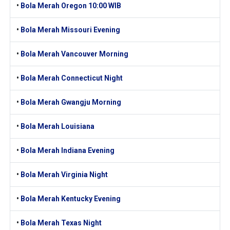
•
Bola Merah Oregon 10:00 WIB
•
Bola Merah Missouri Evening
•
Bola Merah Vancouver Morning
•
Bola Merah Connecticut Night
•
Bola Merah Gwangju Morning
•
Bola Merah Louisiana
•
Bola Merah Indiana Evening
•
Bola Merah Virginia Night
•
Bola Merah Kentucky Evening
•
Bola Merah Texas Night