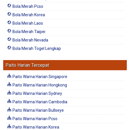
Bola Merah Pcso
Bola Merah Korea
Bola Merah Laos
Bola Merah Taipei
Bola Merah Nevada
Bola Merah Togel Lengkap
Paito Harian Tercepat
Paito Warna Harian Singapore
Paito Warna Harian Hongkong
Paito Warna Harian Sydney
Paito Warna Harian Cambodia
Paito Warna Harian Bullseye
Paito Warna Harian Pcso
Paito Warna Harian Korea