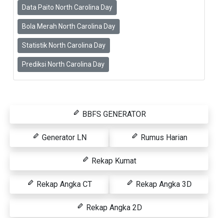
Data Paito North Carolina Day
Bola Merah North Carolina Day
Statistik North Carolina Day
Prediksi North Carolina Day
BBFS GENERATOR
Generator LN
Rumus Harian
Rekap Kumat
Rekap Angka CT
Rekap Angka 3D
Rekap Angka 2D