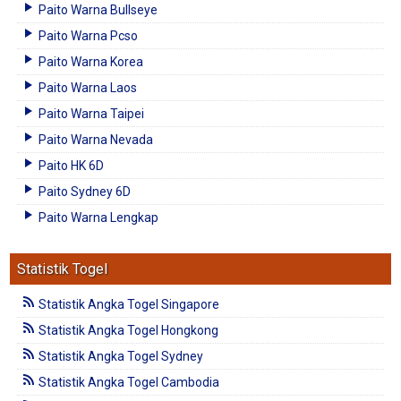
Paito Warna Bullseye
Paito Warna Pcso
Paito Warna Korea
Paito Warna Laos
Paito Warna Taipei
Paito Warna Nevada
Paito HK 6D
Paito Sydney 6D
Paito Warna Lengkap
Statistik Togel
Statistik Angka Togel Singapore
Statistik Angka Togel Hongkong
Statistik Angka Togel Sydney
Statistik Angka Togel Cambodia