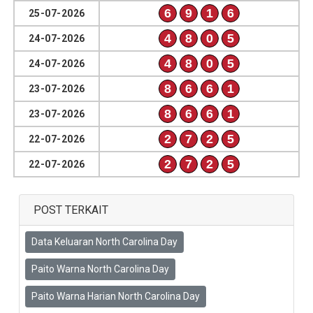
6
9
1
6
25-07-2026
4
8
0
5
24-07-2026
4
8
0
5
24-07-2026
8
6
6
1
23-07-2026
8
6
6
1
23-07-2026
2
7
2
5
22-07-2026
2
7
2
5
22-07-2026
POST TERKAIT
Data Keluaran North Carolina Day
Paito Warna North Carolina Day
Paito Warna Harian North Carolina Day