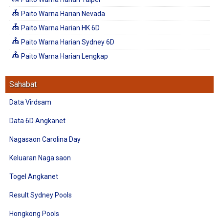
Paito Warna Harian Nevada
Paito Warna Harian HK 6D
Paito Warna Harian Sydney 6D
Paito Warna Harian Lengkap
Sahabat
Data Virdsam
Data 6D Angkanet
Nagasaon Carolina Day
Keluaran Naga saon
Togel Angkanet
Result Sydney Pools
Hongkong Pools