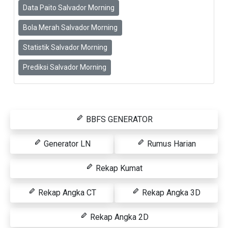
Data Paito Salvador Morning
Bola Merah Salvador Morning
Statistik Salvador Morning
Prediksi Salvador Morning
BBFS GENERATOR
Generator LN
Rumus Harian
Rekap Kumat
Rekap Angka CT
Rekap Angka 3D
Rekap Angka 2D