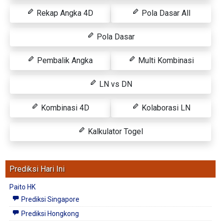
Rekap Angka 4D
Pola Dasar All
Pola Dasar
Pembalik Angka
Multi Kombinasi
LN vs DN
Kombinasi 4D
Kolaborasi LN
Kalkulator Togel
Prediksi Hari Ini
Paito HK
Prediksi Singapore
Prediksi Hongkong