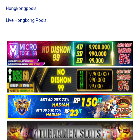
Hongkongpools
Live Hongkong Pools