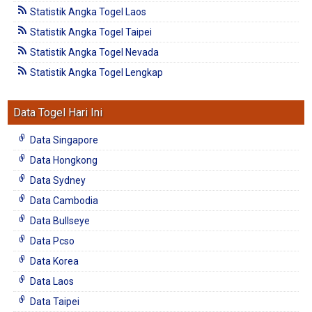
Statistik Angka Togel Laos
Statistik Angka Togel Taipei
Statistik Angka Togel Nevada
Statistik Angka Togel Lengkap
Data Togel Hari Ini
Data Singapore
Data Hongkong
Data Sydney
Data Cambodia
Data Bullseye
Data Pcso
Data Korea
Data Laos
Data Taipei