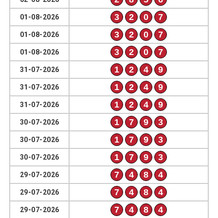
3
2
0
7
01-08-2026
3
2
0
7
01-08-2026
3
2
0
7
01-08-2026
1
2
4
9
31-07-2026
1
2
4
9
31-07-2026
1
2
4
9
31-07-2026
1
7
9
3
30-07-2026
1
7
9
3
30-07-2026
1
7
9
3
30-07-2026
7
4
8
4
29-07-2026
7
4
8
4
29-07-2026
7
4
8
4
29-07-2026