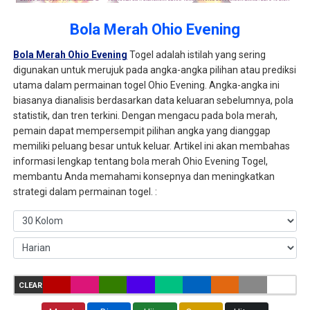
Bola Merah Ohio Evening
Bola Merah Ohio Evening
Togel adalah istilah yang sering
digunakan untuk merujuk pada angka-angka pilihan atau prediksi
utama dalam permainan togel Ohio Evening. Angka-angka ini
biasanya dianalisis berdasarkan data keluaran sebelumnya, pola
statistik, dan tren terkini. Dengan mengacu pada bola merah,
pemain dapat mempersempit pilihan angka yang dianggap
memiliki peluang besar untuk keluar. Artikel ini akan membahas
informasi lengkap tentang bola merah Ohio Evening Togel,
membantu Anda memahami konsepnya dan meningkatkan
strategi dalam permainan togel. :
CLEAR