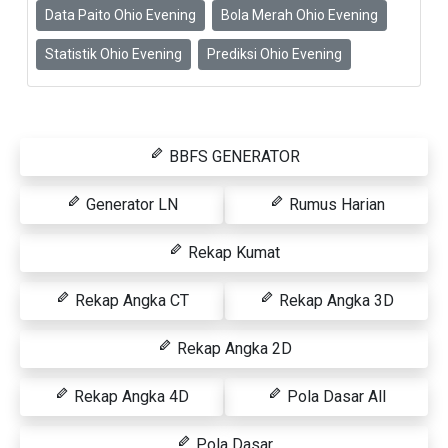
Data Paito Ohio Evening
Bola Merah Ohio Evening
Statistik Ohio Evening
Prediksi Ohio Evening
BBFS GENERATOR
Generator LN
Rumus Harian
Rekap Kumat
Rekap Angka CT
Rekap Angka 3D
Rekap Angka 2D
Rekap Angka 4D
Pola Dasar All
Pola Dasar