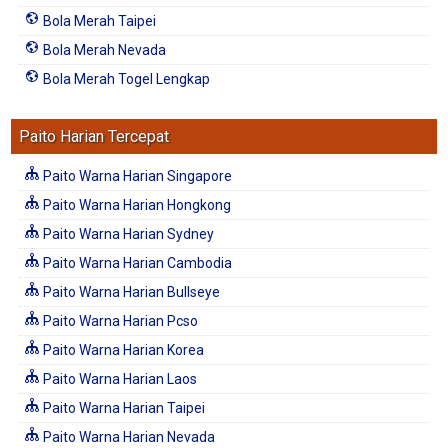
Bola Merah Taipei
Bola Merah Nevada
Bola Merah Togel Lengkap
Paito Harian Tercepat
Paito Warna Harian Singapore
Paito Warna Harian Hongkong
Paito Warna Harian Sydney
Paito Warna Harian Cambodia
Paito Warna Harian Bullseye
Paito Warna Harian Pcso
Paito Warna Harian Korea
Paito Warna Harian Laos
Paito Warna Harian Taipei
Paito Warna Harian Nevada