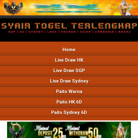
Home
Live Draw HK
Live Draw SGP
Live Draw Sydney
Paito Warna
Paito HK 6D
Paito Sydney 6D