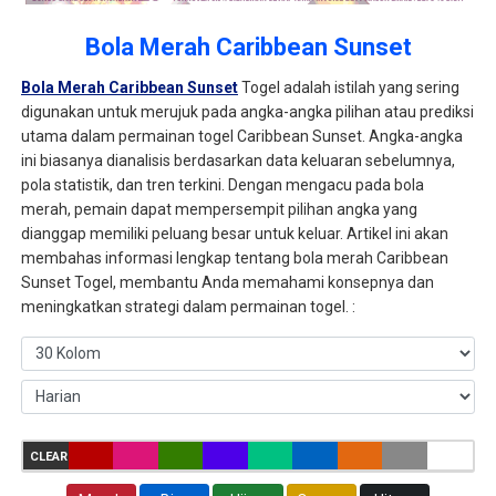
Bola Merah Caribbean Sunset
Bola Merah Caribbean Sunset
Togel adalah istilah yang sering
digunakan untuk merujuk pada angka-angka pilihan atau prediksi
utama dalam permainan togel Caribbean Sunset. Angka-angka
ini biasanya dianalisis berdasarkan data keluaran sebelumnya,
pola statistik, dan tren terkini. Dengan mengacu pada bola
merah, pemain dapat mempersempit pilihan angka yang
dianggap memiliki peluang besar untuk keluar. Artikel ini akan
membahas informasi lengkap tentang bola merah Caribbean
Sunset Togel, membantu Anda memahami konsepnya dan
meningkatkan strategi dalam permainan togel. :
CLEAR