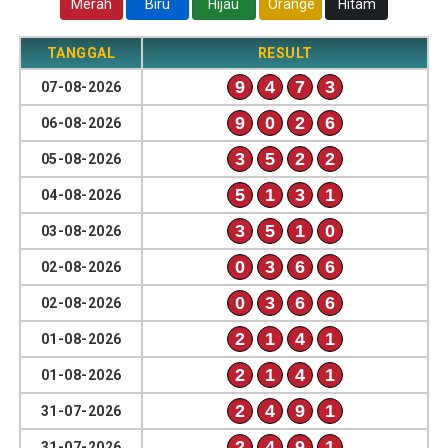
Merah
Biru
Hijau
Orange
Hitam
TANGGAL
RESULT
9
4
7
3
07-08-2026
9
0
2
6
06-08-2026
3
5
2
2
05-08-2026
5
1
3
1
04-08-2026
3
5
1
0
03-08-2026
0
3
6
6
02-08-2026
0
3
6
6
02-08-2026
2
1
4
1
01-08-2026
2
1
4
1
01-08-2026
2
4
9
1
31-07-2026
2
4
9
1
31-07-2026