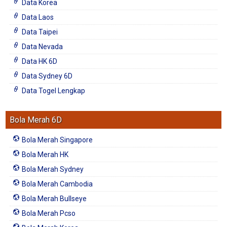
Data Korea
Data Laos
Data Taipei
Data Nevada
Data HK 6D
Data Sydney 6D
Data Togel Lengkap
Bola Merah 6D
Bola Merah Singapore
Bola Merah HK
Bola Merah Sydney
Bola Merah Cambodia
Bola Merah Bullseye
Bola Merah Pcso