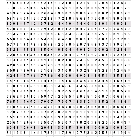
5
3
5
3
8
5
2
1
5
6
5
2
1
5
6
1
2
1
0
1
1
2
1
0
1
1
2
6
4
1
1
2
6
4
1
5
5
0
6
6
5
5
0
6
6
6
6
9
1
1
6
6
9
1
1
8
5
9
8
8
8
5
9
8
8
4
8
3
7
1
4
8
3
7
1
7
6
0
4
4
7
6
0
4
4
3
8
8
7
6
3
8
8
7
6
9
8
0
2
2
9
8
0
2
2
6
9
1
5
6
6
9
1
5
6
7
2
1
8
9
7
2
1
8
9
5
6
8
4
3
5
6
8
4
3
8
0
0
8
8
8
0
0
8
8
9
7
1
2
3
9
7
1
2
3
4
4
4
0
4
4
4
4
0
4
9
8
0
1
1
9
8
0
1
1
4
7
8
7
6
4
7
8
7
6
0
9
1
2
3
0
9
1
2
3
5
4
7
7
5
5
4
7
7
5
7
3
4
7
2
7
3
4
7
2
1
1
8
8
7
1
1
8
8
7
6
3
3
4
7
6
3
3
4
7
8
2
5
9
5
8
2
5
9
5
6
6
0
0
0
6
6
0
0
0
6
4
6
8
5
6
4
6
8
5
3
0
0
1
1
3
0
0
1
1
6
7
7
3
1
6
7
7
3
1
9
5
7
9
7
9
5
7
9
7
2
0
7
8
6
2
0
7
8
6
9
9
3
7
1
9
9
3
7
1
9
5
2
8
1
9
5
2
8
1
8
5
0
4
4
8
5
0
4
4
9
0
8
2
1
9
0
8
2
1
7
2
8
6
5
7
2
8
6
5
8
0
3
5
8
8
0
3
5
8
2
7
5
4
9
2
7
5
4
9
7
2
8
8
7
7
2
8
8
7
3
9
3
1
4
3
9
3
1
4
8
2
1
0
1
8
2
1
0
1
2
4
5
5
1
2
4
5
5
1
4
2
0
6
6
4
2
0
6
6
4
1
2
5
7
4
1
2
5
7
7
8
0
0
0
7
8
0
0
0
8
6
9
7
7
8
6
9
7
7
8
6
8
8
7
8
6
8
8
7
3
1
6
8
5
3
1
6
8
5
9
3
2
8
1
9
3
2
8
1
4
2
4
5
9
4
2
4
5
9
7
7
8
6
5
7
7
8
6
5
6
9
0
8
8
6
9
0
8
8
3
5
5
1
6
3
5
5
1
6
1
4
7
3
1
1
4
7
3
1
1
4
1
5
6
1
4
1
5
6
8
3
4
4
8
8
3
4
4
8
1
5
8
1
9
1
5
8
1
9
0
0
6
3
9
0
0
6
3
9
4
4
6
6
3
4
4
6
6
3
8
0
6
5
2
8
0
6
5
2
3
5
3
1
4
3
5
3
1
4
3
7
6
5
2
3
7
6
5
2
4
6
1
0
1
4
6
1
0
1
3
8
6
2
8
3
8
6
2
8
6
9
4
7
2
6
9
4
7
2
2
0
5
5
1
2
0
5
5
1
0
6
8
7
6
0
6
8
7
6
7
6
5
7
3
7
6
5
7
3
7
9
0
7
7
7
9
0
7
7
1
3
5
2
7
1
3
5
2
7
9
1
8
6
5
9
1
8
6
5
7
3
7
1
8
7
3
7
1
8
4
6
7
8
6
4
6
7
8
6
5
5
6
1
7
5
5
6
1
7
3
7
0
7
7
3
7
0
7
7
0
7
0
2
2
0
7
0
2
2
0
1
9
9
9
0
1
9
9
9
9
6
1
1
2
9
6
1
1
2
8
5
8
0
8
8
5
8
0
8
9
1
8
3
2
9
1
8
3
2
9
4
1
8
9
9
4
1
8
9
2
0
6
4
1
2
0
6
4
1
5
5
0
7
7
5
5
0
7
7
9
8
2
0
2
9
8
2
0
2
6
0
4
3
7
6
0
4
3
7
2
0
9
3
3
2
0
9
3
3
3
0
8
5
4
3
0
8
5
4
0
0
8
2
1
0
0
8
2
1
3
1
1
4
5
3
1
1
4
5
1
7
8
9
8
1
7
8
9
8
2
7
5
3
8
2
7
5
3
8
6
1
9
9
9