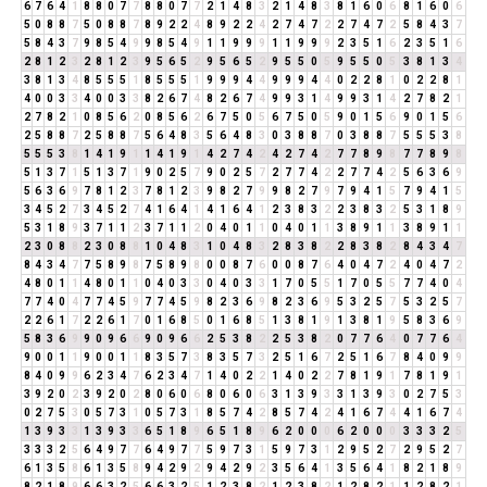
6
7
6
4
1
8
8
0
7
7
8
8
0
7
7
2
1
4
8
3
2
1
4
8
3
8
1
6
0
6
8
1
6
0
6
5
0
8
8
7
5
0
8
8
7
8
9
2
2
4
8
9
2
2
4
2
7
4
7
2
2
7
4
7
2
5
8
4
3
7
5
8
4
3
7
9
8
5
4
9
9
8
5
4
9
1
1
9
9
9
1
1
9
9
9
2
3
5
1
6
2
3
5
1
6
2
8
1
2
3
2
8
1
2
3
9
5
6
5
2
9
5
6
5
2
9
5
5
0
5
9
5
5
0
5
3
8
1
3
4
3
8
1
3
4
8
5
5
5
1
8
5
5
5
1
9
9
9
4
4
9
9
9
4
4
0
2
2
8
1
0
2
2
8
1
4
0
0
3
3
4
0
0
3
3
8
2
6
7
4
8
2
6
7
4
9
9
3
1
4
9
9
3
1
4
2
7
8
2
1
2
7
8
2
1
0
8
5
6
2
0
8
5
6
2
6
7
5
0
5
6
7
5
0
5
9
0
1
5
6
9
0
1
5
6
2
5
8
8
7
2
5
8
8
7
5
6
4
8
3
5
6
4
8
3
0
3
8
8
7
0
3
8
8
7
5
5
5
3
8
5
5
5
3
8
1
4
1
9
1
1
4
1
9
1
4
2
7
4
2
4
2
7
4
2
7
7
8
9
8
7
7
8
9
8
5
1
3
7
1
5
1
3
7
1
9
0
2
5
7
9
0
2
5
7
2
7
7
4
2
2
7
7
4
2
5
6
3
6
9
5
6
3
6
9
7
8
1
2
3
7
8
1
2
3
9
8
2
7
9
9
8
2
7
9
7
9
4
1
5
7
9
4
1
5
3
4
5
2
7
3
4
5
2
7
4
1
6
4
1
4
1
6
4
1
2
3
8
3
2
2
3
8
3
2
5
3
1
8
9
5
3
1
8
9
3
7
1
1
2
3
7
1
1
2
0
4
0
1
1
0
4
0
1
1
3
8
9
1
1
3
8
9
1
1
2
3
0
8
8
2
3
0
8
8
1
0
4
8
3
1
0
4
8
3
2
8
3
8
2
2
8
3
8
2
8
4
3
4
7
8
4
3
4
7
7
5
8
9
8
7
5
8
9
8
0
0
8
7
6
0
0
8
7
6
4
0
4
7
2
4
0
4
7
2
4
8
0
1
1
4
8
0
1
1
0
4
0
3
3
0
4
0
3
3
1
7
0
5
5
1
7
0
5
5
7
7
4
0
4
7
7
4
0
4
7
7
4
5
9
7
7
4
5
9
8
2
3
6
9
8
2
3
6
9
5
3
2
5
7
5
3
2
5
7
2
2
6
1
7
2
2
6
1
7
0
1
6
8
5
0
1
6
8
5
1
3
8
1
9
1
3
8
1
9
5
8
3
6
9
5
8
3
6
9
9
0
9
6
6
9
0
9
6
6
2
5
3
8
2
2
5
3
8
2
0
7
7
6
4
0
7
7
6
4
9
0
0
1
1
9
0
0
1
1
8
3
5
7
3
8
3
5
7
3
2
5
1
6
7
2
5
1
6
7
8
4
0
9
9
8
4
0
9
9
6
2
3
4
7
6
2
3
4
7
1
4
0
2
2
1
4
0
2
2
7
8
1
9
1
7
8
1
9
1
3
9
2
0
2
3
9
2
0
2
8
0
6
0
6
8
0
6
0
6
3
1
3
9
3
3
1
3
9
3
0
2
7
5
3
0
2
7
5
3
0
5
7
3
1
0
5
7
3
1
8
5
7
4
2
8
5
7
4
2
4
1
6
7
4
4
1
6
7
4
1
3
9
3
3
1
3
9
3
3
6
5
1
8
9
6
5
1
8
9
6
2
0
0
0
6
2
0
0
0
3
3
3
2
5
3
3
3
2
5
6
4
9
7
7
6
4
9
7
7
5
9
7
3
1
5
9
7
3
1
2
9
5
2
7
2
9
5
2
7
6
1
3
5
8
6
1
3
5
8
9
4
2
9
2
9
4
2
9
2
3
5
6
4
1
3
5
6
4
1
8
2
1
8
9
8
2
1
8
9
6
6
3
2
5
6
6
3
2
5
1
2
3
8
2
1
2
3
8
2
1
2
8
2
1
1
2
8
2
1