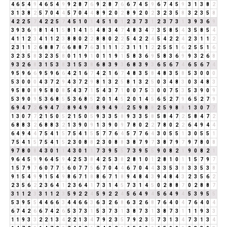
4
6
5
4
9
4
6
5
4
9
9
2
8
7
6
9
2
8
7
6
6
7
4
5
9
6
7
4
5
9
3
1
3
8
2
3
1
3
8
2
5
7
0
4
4
5
7
0
4
4
8
9
2
0
2
8
9
2
0
2
3
2
3
5
8
3
2
3
5
8
4
2
2
5
7
4
2
2
5
7
4
5
1
0
1
4
5
1
0
1
2
3
7
3
1
2
3
7
3
1
3
9
3
6
9
3
9
3
6
9
8
1
4
1
5
8
1
4
1
5
4
8
3
4
7
4
8
3
4
7
3
5
8
5
4
3
5
8
5
4
4
1
1
2
3
4
1
1
2
3
8
8
0
2
2
8
8
0
2
2
5
4
2
2
4
5
4
2
2
4
2
3
1
1
2
2
3
1
1
2
6
8
8
7
6
6
8
8
7
6
3
1
1
1
2
3
1
1
1
2
2
5
5
1
6
2
5
5
1
6
3
2
3
5
8
3
2
3
5
8
0
1
1
9
1
0
1
1
9
1
5
8
3
6
9
5
8
3
6
9
9
3
2
6
8
9
3
2
6
8
3
1
5
3
8
3
1
5
3
8
6
8
3
9
3
6
8
3
9
3
6
5
6
7
4
6
5
6
7
4
9
5
9
6
6
9
5
9
6
6
4
2
1
6
7
4
2
1
6
7
4
8
3
5
8
4
8
3
5
8
5
3
0
0
0
5
3
0
0
0
4
3
7
2
9
4
3
7
2
9
8
1
3
2
5
8
1
3
2
5
0
3
4
8
3
0
3
4
8
3
9
5
8
0
8
9
5
8
0
8
5
4
3
7
1
5
4
3
7
1
0
0
7
5
3
0
0
7
5
3
5
3
9
0
9
5
3
9
0
9
5
3
6
8
5
5
3
6
8
5
2
0
1
4
5
2
0
1
4
5
6
5
2
7
9
6
5
2
7
9
6
9
4
7
2
6
9
4
7
2
8
9
4
9
4
8
9
4
9
4
2
5
9
8
8
2
5
9
8
8
1
3
0
7
7
1
3
0
7
7
2
1
5
0
5
2
1
5
0
5
9
3
3
5
8
9
3
3
5
8
5
8
4
7
2
5
8
4
7
2
6
8
8
3
2
6
8
8
3
2
1
3
9
0
9
1
3
9
0
9
7
8
0
2
2
7
8
0
2
2
6
4
9
4
4
6
4
9
4
4
7
5
4
1
5
7
5
4
1
5
5
7
7
6
4
5
7
7
6
4
3
0
5
5
1
3
0
5
5
1
7
5
4
1
5
7
5
4
1
5
2
3
0
8
8
2
3
0
8
8
3
8
7
9
7
3
8
7
9
7
9
7
8
0
8
9
7
8
0
8
4
3
0
1
1
4
3
0
1
1
7
3
9
5
5
7
3
9
5
5
9
0
8
2
1
9
0
8
2
1
9
6
4
5
9
9
6
4
5
9
4
2
5
3
8
4
2
5
3
8
2
8
1
0
1
2
8
1
0
1
1
5
7
9
7
1
5
7
9
7
6
0
7
7
5
6
0
7
7
5
6
7
0
4
4
6
7
0
4
4
3
3
5
3
8
3
3
5
3
8
9
1
5
4
9
9
1
5
4
9
8
6
7
1
8
8
6
7
1
8
9
4
8
4
3
9
4
8
4
3
2
3
5
6
2
2
3
5
6
2
2
3
6
4
1
2
3
6
4
1
7
3
1
4
5
7
3
1
4
5
0
2
8
8
7
0
2
8
8
7
3
1
1
2
3
3
1
1
2
3
5
9
2
2
4
5
9
2
2
4
5
6
4
9
4
5
6
4
9
4
5
3
9
5
5
5
3
9
5
5
4
4
6
6
3
4
4
6
6
3
6
3
2
6
8
6
3
2
6
8
7
6
4
0
4
7
6
4
0
4
6
7
4
2
6
6
7
4
2
6
5
3
7
3
1
5
3
7
3
1
3
8
7
3
1
3
8
7
3
1
1
1
9
3
3
1
1
9
3
3
2
2
1
3
4
2
2
1
3
4
7
9
2
3
5
7
9
2
3
5
7
3
1
3
4
7
3
1
3
4