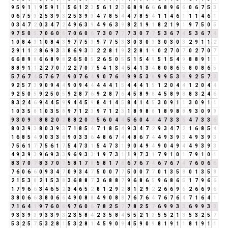
9
5
9
1
1
9
5
9
1
1
5
6
1
2
3
5
6
1
2
3
6
8
9
6
6
6
8
9
6
6
0
6
7
5
3
0
6
7
5
3
2
5
3
9
3
2
5
3
9
3
4
7
8
5
4
4
7
8
5
4
1
1
4
6
1
1
1
4
6
1
0
3
4
7
2
0
3
4
7
2
4
9
6
3
9
4
9
6
3
9
8
2
1
9
1
8
2
1
9
1
9
7
5
0
5
9
7
5
0
5
7
0
6
0
6
7
0
6
0
6
7
3
0
7
7
7
3
0
7
7
5
3
6
7
4
5
3
6
7
4
1
0
8
4
3
1
0
8
4
3
9
7
7
5
3
9
7
7
5
3
3
0
3
0
3
3
0
3
0
3
2
9
1
1
2
2
9
1
1
2
8
6
9
3
3
8
6
9
3
3
2
2
8
1
9
2
2
8
1
9
0
2
7
0
7
0
2
7
0
7
6
6
8
9
8
6
6
8
9
8
2
6
5
0
5
2
6
5
0
5
5
1
5
4
9
5
1
5
4
9
8
8
9
1
1
8
8
9
1
1
2
2
7
0
7
2
2
7
0
7
5
4
1
3
4
5
4
1
3
4
8
0
8
6
5
8
0
8
6
5
5
7
6
7
4
5
7
6
7
4
9
0
7
6
4
9
0
7
6
4
9
9
5
3
8
9
9
5
3
8
9
2
5
7
3
9
2
5
7
3
9
0
9
4
4
9
0
9
4
4
4
4
4
1
5
4
4
4
1
5
1
2
0
4
4
1
2
0
4
4
9
2
5
0
5
9
2
5
0
5
9
2
8
7
6
9
2
8
7
6
4
5
8
9
8
4
5
8
9
8
8
3
2
4
6
8
3
2
4
6
9
4
4
5
9
9
4
4
5
9
8
4
1
4
5
8
4
1
4
5
3
0
9
1
1
3
0
9
1
1
1
0
3
5
8
1
0
3
5
8
9
7
1
2
3
9
7
1
2
3
1
8
9
8
8
1
8
9
8
8
9
3
0
9
9
9
3
0
9
9
8
8
2
0
2
8
8
2
0
2
5
6
0
4
4
5
6
0
4
4
4
7
3
3
6
4
7
3
3
6
8
0
3
9
3
8
0
3
9
3
7
1
8
5
4
7
1
8
5
4
9
3
4
7
2
9
3
4
7
2
1
6
8
5
4
1
6
8
5
4
9
0
3
3
6
9
0
3
3
6
4
8
6
7
4
4
8
6
7
4
4
9
3
9
3
4
9
3
9
3
7
5
6
1
7
7
5
6
1
7
5
4
7
3
1
5
4
7
3
1
9
0
4
9
4
9
0
4
9
4
4
9
3
9
3
4
9
3
9
3
9
6
9
3
3
9
6
9
3
3
1
9
7
3
1
1
9
7
3
1
7
9
1
0
1
7
9
1
0
1
8
3
7
0
7
8
3
7
0
7
5
8
1
7
8
5
8
1
7
8
6
7
6
7
4
6
7
6
7
4
7
6
0
6
6
7
6
0
6
6
0
9
3
4
7
0
9
3
4
7
5
0
0
7
7
5
0
0
7
7
0
1
3
5
8
0
1
3
5
8
2
1
5
3
8
2
1
5
3
8
3
6
8
8
7
3
6
8
8
7
9
6
8
6
5
9
6
8
6
5
1
7
9
6
6
1
7
9
6
6
3
4
6
5
2
3
4
6
5
2
8
1
2
9
2
8
1
2
9
2
2
6
6
9
6
2
6
6
9
6
3
8
0
6
6
3
8
0
6
6
4
9
0
8
8
4
9
0
8
8
7
6
7
6
4
7
6
7
6
4
7
1
6
4
1
7
1
6
4
1
9
7
6
0
6
9
7
6
0
6
7
8
2
5
7
7
8
2
5
7
6
9
9
3
3
6
9
9
3
3
9
3
3
9
3
9
3
3
9
3
2
3
5
8
4
2
3
5
8
4
5
5
2
1
3
5
5
2
1
3
5
3
2
5
7
5
3
2
5
7
5
3
2
8
1
5
3
2
8
1
4
5
9
0
9
4
5
9
0
9
8
1
9
1
1
8
1
9
1
1