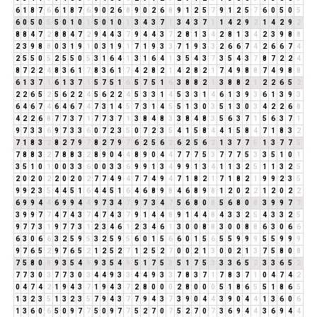
6
1
8
7
6
6
1
8
7
6
9
0
2
6
8
9
0
2
6
8
9
1
2
5
7
9
1
2
5
7
6
0
5
0
5
6
0
5
0
5
5
0
1
0
1
5
0
1
0
1
3
4
3
7
1
3
4
3
7
1
1
4
2
9
2
1
4
2
9
2
8
8
4
7
2
8
8
4
7
2
9
4
4
3
7
9
4
4
3
7
2
8
1
3
4
2
8
1
3
4
2
3
9
8
8
2
3
9
8
8
0
3
1
9
1
0
3
1
9
1
7
1
9
3
3
7
1
9
3
3
2
6
6
7
4
2
6
6
7
4
2
5
5
0
5
2
5
5
0
5
3
1
6
4
1
3
1
6
4
1
3
5
4
3
7
3
5
4
3
7
8
7
2
2
4
8
7
2
2
4
8
3
6
1
7
8
3
6
1
7
4
2
8
2
1
4
2
8
2
1
7
4
9
8
8
7
4
9
8
8
6
1
3
7
1
6
1
3
7
1
5
7
5
1
6
5
7
5
1
6
3
8
8
2
1
3
8
8
2
1
2
2
6
5
2
2
2
6
5
2
5
6
2
2
4
5
6
2
2
4
5
3
3
1
4
5
3
3
1
4
6
1
3
9
3
6
1
3
9
3
6
4
6
7
4
6
4
6
7
4
7
3
1
4
5
7
3
1
4
5
5
1
3
0
3
5
1
3
0
3
4
2
2
6
8
4
2
2
6
8
7
7
3
7
1
7
7
3
7
1
3
8
4
8
3
3
8
4
8
3
5
6
3
7
1
5
6
3
7
1
9
7
3
3
6
9
7
3
3
6
0
7
2
3
5
0
7
2
3
5
4
1
5
8
4
4
1
5
8
4
7
1
8
3
2
7
1
8
3
2
8
2
7
9
7
8
2
7
9
7
6
2
5
6
2
6
2
5
6
2
1
3
7
7
5
1
3
7
7
5
7
8
8
3
2
7
8
8
3
2
8
9
0
4
4
8
9
0
4
4
7
7
7
5
3
7
7
7
5
3
3
5
1
0
1
3
5
1
0
1
0
0
3
3
6
0
0
3
3
6
9
9
1
3
4
9
9
1
3
4
1
1
3
2
5
1
1
3
2
5
2
0
2
0
2
2
0
2
0
2
7
7
4
9
4
7
7
4
9
4
7
1
8
2
1
7
1
8
2
1
9
9
2
3
5
9
9
2
3
5
4
4
5
1
6
4
4
5
1
6
4
6
8
9
8
4
6
8
9
8
1
2
0
2
2
1
2
0
2
2
6
9
9
4
4
6
9
9
4
4
9
7
3
4
7
9
7
3
4
7
5
6
8
0
8
5
6
8
0
8
3
9
9
7
7
3
9
9
7
7
4
7
4
3
7
4
7
4
3
7
9
1
4
4
8
9
1
4
4
8
4
3
3
2
5
4
3
3
2
5
9
7
7
3
1
9
7
7
3
1
2
3
4
6
1
2
3
4
6
1
3
0
0
8
8
3
0
0
8
8
6
3
0
6
6
6
3
0
6
6
3
2
5
9
5
3
2
5
9
5
6
0
1
5
6
6
0
1
5
6
5
5
9
9
9
5
5
9
9
9
9
7
6
5
2
9
7
6
5
2
1
2
5
2
7
1
2
5
2
7
0
0
2
1
3
0
0
2
1
3
7
5
8
0
8
7
5
8
0
8
9
3
5
4
9
9
3
5
4
9
5
1
7
5
3
5
1
7
5
3
3
3
6
5
2
3
3
6
5
2
7
7
3
0
3
7
7
3
0
3
4
4
9
3
3
4
4
9
3
3
7
8
3
7
1
7
8
3
7
1
0
4
7
4
2
0
4
7
4
2
1
9
4
3
7
1
9
4
3
7
2
8
0
0
0
2
8
0
0
0
5
1
8
6
5
5
1
8
6
5
1
3
2
3
5
1
3
2
3
5
7
9
4
3
7
7
9
4
3
7
3
9
0
4
4
3
9
0
4
4
1
3
6
0
6
1
3
6
0
6
5
0
9
7
7
5
0
9
7
7
5
2
7
0
7
5
2
7
0
7
3
6
9
4
4
3
6
9
4
4