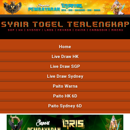
Home
Live Draw HK
Live Draw SGP
Live Draw Sydney
Paito Warna
Paito HK 6D
Paito Sydney 6D