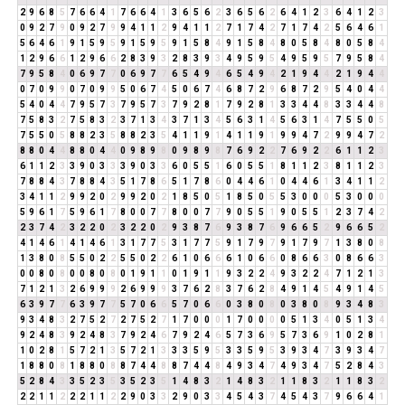
2
9
6
8
5
7
6
6
4
1
7
6
6
4
1
3
6
5
6
2
3
6
5
6
2
6
4
1
2
3
6
4
1
2
3
0
9
2
7
9
0
9
2
7
9
9
4
1
1
2
9
4
1
1
2
7
1
7
4
2
7
1
7
4
2
5
6
4
6
1
5
6
4
6
1
9
1
5
9
5
9
1
5
9
5
9
1
5
8
4
9
1
5
8
4
8
0
5
8
4
8
0
5
8
4
1
2
9
6
6
1
2
9
6
6
2
8
3
9
3
2
8
3
9
3
4
9
5
9
5
4
9
5
9
5
7
9
5
8
4
7
9
5
8
4
0
6
9
7
7
0
6
9
7
7
6
5
4
9
4
6
5
4
9
4
2
1
9
4
4
2
1
9
4
4
0
7
0
9
9
0
7
0
9
9
5
0
6
7
4
5
0
6
7
4
6
8
7
2
9
6
8
7
2
9
5
4
0
4
4
5
4
0
4
4
7
9
5
7
3
7
9
5
7
3
7
9
2
8
1
7
9
2
8
1
3
3
4
4
8
3
3
4
4
8
7
5
8
3
2
7
5
8
3
2
3
7
1
3
4
3
7
1
3
4
5
6
3
1
4
5
6
3
1
4
7
5
5
0
5
7
5
5
0
5
8
8
2
3
5
8
8
2
3
5
4
1
1
9
1
4
1
1
9
1
9
9
4
7
2
9
9
4
7
2
8
8
0
4
4
8
8
0
4
4
0
9
8
9
8
0
9
8
9
8
7
6
9
2
2
7
6
9
2
2
6
1
1
2
3
6
1
1
2
3
3
9
0
3
3
3
9
0
3
3
6
0
5
5
1
6
0
5
5
1
8
1
1
2
3
8
1
1
2
3
7
8
8
4
3
7
8
8
4
3
5
1
7
8
6
5
1
7
8
6
0
4
4
6
1
0
4
4
6
1
3
4
1
1
2
3
4
1
1
2
9
9
2
0
2
9
9
2
0
2
1
8
5
0
5
1
8
5
0
5
5
3
0
0
0
5
3
0
0
0
5
9
6
1
7
5
9
6
1
7
8
0
0
7
7
8
0
0
7
7
9
0
5
5
1
9
0
5
5
1
2
3
7
4
2
2
3
7
4
2
3
2
2
0
2
3
2
2
0
2
9
3
8
7
6
9
3
8
7
6
9
6
6
5
2
9
6
6
5
2
4
1
4
6
1
4
1
4
6
1
3
1
7
7
5
3
1
7
7
5
9
1
7
9
7
9
1
7
9
7
1
3
8
0
8
1
3
8
0
8
5
5
0
2
2
5
5
0
2
2
6
1
0
6
6
6
1
0
6
6
0
8
6
6
3
0
8
6
6
3
0
0
8
0
8
0
0
8
0
8
0
1
9
1
1
0
1
9
1
1
9
3
2
2
4
9
3
2
2
4
7
1
2
1
3
7
1
2
1
3
2
6
9
9
9
2
6
9
9
9
3
7
6
2
8
3
7
6
2
8
4
9
1
4
5
4
9
1
4
5
6
3
9
7
7
6
3
9
7
7
5
7
0
6
6
5
7
0
6
6
0
3
8
0
8
0
3
8
0
8
9
3
4
8
3
9
3
4
8
3
2
7
5
2
7
2
7
5
2
7
1
7
0
0
0
1
7
0
0
0
0
5
1
3
4
0
5
1
3
4
9
2
4
8
3
9
2
4
8
3
7
9
2
4
6
7
9
2
4
6
5
7
3
6
9
5
7
3
6
9
1
0
2
8
1
1
0
2
8
1
5
7
2
1
3
5
7
2
1
3
3
3
5
9
5
3
3
5
9
5
3
9
3
4
7
3
9
3
4
7
1
8
8
0
8
1
8
8
0
8
8
7
4
4
8
8
7
4
4
8
4
9
3
4
7
4
9
3
4
7
5
2
8
4
3
5
2
8
4
3
3
5
2
3
5
3
5
2
3
5
1
4
8
3
2
1
4
8
3
2
1
1
8
3
2
1
1
8
3
2
2
2
1
1
2
2
2
1
1
2
2
9
0
3
3
2
9
0
3
3
4
5
4
3
7
4
5
4
3
7
9
6
6
4
1