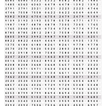
6
0
8
5
4
6
0
8
5
4
5
3
3
2
5
5
3
3
2
5
8
5
8
2
1
8
5
8
2
1
1
4
8
5
4
1
4
8
5
4
6
3
6
3
9
6
3
6
3
9
6
4
7
8
6
6
4
7
8
6
1
3
9
2
2
1
3
9
2
2
2
7
9
1
1
2
7
9
1
1
2
3
2
1
3
2
3
2
1
3
2
2
2
3
5
2
2
2
3
5
4
7
4
6
1
4
7
4
6
1
7
5
5
8
4
7
5
5
8
4
0
6
2
2
4
0
6
2
2
4
6
0
4
9
4
6
0
4
9
4
9
3
8
2
1
9
3
8
2
1
6
7
5
4
9
6
7
5
4
9
2
4
7
9
7
2
4
7
9
7
9
1
0
9
9
9
1
0
9
9
3
1
9
3
3
3
1
9
3
3
5
5
7
8
6
5
5
7
8
6
4
7
7
1
8
4
7
7
1
8
1
9
8
7
6
1
9
8
7
6
4
8
7
8
6
4
8
7
8
6
7
3
0
5
5
7
3
0
5
5
1
7
6
5
2
1
7
6
5
2
3
0
6
0
6
3
0
6
0
6
0
7
3
4
7
0
7
3
4
7
9
7
7
4
2
9
7
7
4
2
8
7
8
5
4
8
7
8
5
4
2
8
1
2
3
2
8
1
2
3
7
5
5
8
4
7
5
5
8
4
5
8
0
5
5
5
8
0
5
5
3
9
9
2
2
3
9
9
2
2
9
9
8
7
6
9
9
8
7
6
4
2
5
1
6
4
2
5
1
6
8
8
2
2
4
8
8
2
2
4
4
4
6
9
6
4
4
6
9
6
0
9
3
5
8
0
9
3
5
8
1
3
7
5
3
1
3
7
5
3
6
1
8
0
8
6
1
8
0
8
8
2
6
1
7
8
2
6
1
7
9
7
7
8
6
9
7
7
8
6
2
5
7
0
7
2
5
7
0
7
5
0
2
0
2
5
0
2
0
2
2
8
0
3
3
2
8
0
3
3
1
4
0
2
2
1
4
0
2
2
3
9
1
8
9
3
9
1
8
9
7
5
8
0
8
7
5
8
0
8
0
5
1
3
4
0
5
1
3
4
2
2
4
7
2
2
2
4
7
2
1
4
6
2
8
1
4
6
2
8
8
0
7
5
3
8
0
7
5
3
0
0
1
6
7
0
0
1
6
7
3
5
6
2
8
3
5
6
2
8
8
9
5
2
7
8
9
5
2
7
1
3
9
0
9
1
3
9
0
9
8
2
0
8
8
8
2
0
8
8
3
6
6
8
5
3
6
6
8
5
5
6
5
7
3
5
6
5
7
3
2
3
2
3
5
2
3
2
3
5
5
9
7
1
8
5
9
7
1
8
3
6
3
4
7
3
6
3
4
7
8
8
3
8
2
8
8
3
8
2
0
3
6
2
8
0
3
6
2
8
3
1
3
4
7
3
1
3
4
7
6
6
1
1
2
6
6
1
1
2
7
4
6
2
8
7
4
6
2
8
2
3
0
4
4
2
3
0
4
4
1
5
4
8
3
1
5
4
8
3
3
3
7
1
8
3
3
7
1
8
2
5
2
0
2
2
5
2
0
2
5
3
2
0
2
5
3
2
0
2
6
0
5
4
9
6
0
5
4
9
6
8
5
7
3
6
8
5
7
3
4
3
2
6
8
4
3
2
6
8
9
7
2
9
2
9
7
2
9
2
5
3
4
8
3
5
3
4
8
3
1
6
0
5
5
1
6
0
5
5
1
7
9
3
3
1
7
9
3
3
9
7
4
0
4
9
7
4
0
4
6
3
5
3
8
6
3
5
3
8
8
7
9
9
9
8
7
9
9
9
8
6
9
4
4
8
6
9
4
4
5
0
3
3
6
5
0
3
3
6
1
9
8
3
2
1
9
8
3
2
5
1
5
2
7
5
1
5
2
7
1
4
9
8
8
1
4
9
8
8
9
6
8
3
2
9
6
8
3
2
3
3
4
3
7
3
3
4
3
7
3
9
5
9
5
3
9
5
9
5
8
9
0
0
0
8
9
0
0
0
2
3
9
2
2
2
3
9
2
2
7
5
3
6
9
7
5
3
6
9
4
5
0
3
3
4
5
0
3
3
6
9
9
7
7