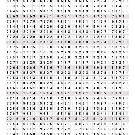
6
1
9
9
9
6
1
7
8
6
6
1
7
8
6
8
6
1
5
6
8
6
1
5
6
7
2
9
3
3
7
2
9
3
3
5
5
3
1
4
5
5
3
1
4
7
8
5
5
1
7
8
5
5
1
7
3
2
8
1
7
3
2
8
1
0
4
4
5
9
0
4
4
5
9
5
8
0
7
7
5
8
0
7
7
3
9
1
9
1
3
9
1
9
1
0
8
1
5
6
0
8
1
5
6
9
5
6
3
9
9
5
6
3
9
0
7
5
1
6
0
7
5
1
6
9
7
0
1
1
9
7
0
1
1
7
5
9
1
1
7
5
9
1
1
7
2
7
8
6
7
2
7
8
6
9
8
6
1
7
9
8
6
1
7
6
1
3
9
3
6
1
3
9
3
4
3
4
4
8
4
3
4
4
8
6
2
2
0
2
6
2
2
0
2
5
9
4
9
4
5
9
4
9
4
0
3
2
6
8
0
3
2
6
8
2
2
9
0
9
2
2
9
0
9
8
4
3
3
6
8
4
3
3
6
7
0
0
7
7
7
0
0
7
7
3
7
2
0
2
3
7
2
0
2
8
8
2
2
4
8
8
2
2
4
7
2
4
2
6
7
2
4
2
6
5
3
8
2
1
5
3
8
2
1
2
8
3
3
6
2
8
3
3
6
7
0
8
0
8
7
0
8
0
8
5
2
9
3
3
5
2
9
3
3
0
1
7
5
3
0
1
7
5
3
1
6
9
8
8
1
6
9
8
8
8
2
9
2
2
8
2
9
2
2
1
3
7
6
4
1
3
7
6
4
1
6
5
3
8
1
6
5
3
8
5
2
2
9
2
5
2
2
9
2
6
8
2
6
8
6
8
2
6
8
3
4
5
7
3
3
4
5
7
3
2
4
6
8
5
2
4
6
8
5
3
2
1
9
1
3
2
1
9
1
1
2
7
1
8
1
2
7
1
8
2
5
2
5
7
2
5
2
5
7
2
1
9
7
7
2
1
9
7
7
2
9
2
1
3
2
9
2
1
3
4
0
6
6
3
4
0
6
6
3
7
1
9
6
6
7
1
9
6
6
9
0
6
8
5
9
0
6
8
5
8
7
8
7
6
8
7
8
7
6
8
3
2
7
9
8
3
2
7
9
5
2
0
3
3
5
2
0
3
3
5
2
7
8
6
5
2
7
8
6
4
0
5
3
8
4
0
5
3
8
4
1
1
8
9
4
1
1
8
9
8
1
0
3
3
8
1
0
3
3
3
8
7
7
5
3
8
7
7
5
8
9
2
9
2
8
9
2
9
2
4
4
0
2
2
4
4
0
2
2
2
9
2
2
4
2
9
2
2
4
4
1
6
2
8
4
1
6
2
8
8
9
1
4
5
8
9
1
4
5
4
0
9
9
9
4
0
9
9
9
8
1
9
5
5
8
1
9
5
5
1
5
1
4
5
1
5
1
4
5
9
9
2
1
3
9
9
2
1
3
9
8
3
5
8
9
8
3
5
8
4
2
1
4
5
4
2
1
4
5
7
2
1
8
9
7
2
1
8
9
5
4
4
5
9
5
4
4
5
9
7
7
9
9
9
7
7
9
9
9
5
1
0
2
2
5
1
0
2
2
4
4
2
1
3
4
4
2
1
3
4
9
8
7
6
4
9
8
7
6
5
2
8
6
5
5
2
8
6
5
2
7
3
0
3
2
7
3
0
3
7
3
6
2
8
7
3
6
2
8
9
7
0
7
7
9
7
0
7
7
9
6
3
1
4
9
6
3
1
4
6
5
4
8
3
6
5
4
8
3
5
3
4
1
5
5
3
4
1
5
0
2
1
6
7
0
2
1
6
7
5
4
8
7
6
5
4
8
7
6
5
1
2
2
4
5
1
2
2
4
9
9
5
4
9
9
9
5
4
9
6
0
9
5
5
6
0
9
5
5
5
0
7
1
8
5
0
7
1
8
8
3
1
6
7
8
3
1
6
7
5
0
8
2
1
5
0
8
2
1
9
7
7
2
9
9
7
7
2
9
6
7
9
6
6
6
7
9
6
6
0
3
4
1
5
0
3
4
1
5
7
4
6
0
6
7
4
6
0
6
2
9
1
2
3
2
9
1
2
3
1
5
6
6
3
1
5
6
6
3