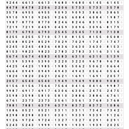
9
2
4
4
8
6
6
1
3
4
6
6
1
3
4
9
6
8
0
8
9
6
8
0
8
6
1
4
5
9
6
1
4
5
9
8
4
7
8
6
8
4
7
8
6
2
2
0
6
6
2
2
0
6
6
5
7
3
3
6
5
7
3
3
6
3
5
7
8
6
3
5
7
8
6
6
9
5
5
1
6
9
5
5
1
9
0
9
3
3
9
0
9
3
3
3
8
6
5
2
3
8
6
5
2
9
9
1
0
1
9
9
1
0
1
9
2
6
5
2
9
2
6
5
2
6
0
8
4
3
6
0
8
4
3
1
9
8
7
6
1
9
8
7
6
8
7
7
0
7
8
7
7
0
7
8
2
4
6
1
8
2
4
6
1
8
3
1
5
6
8
3
1
5
6
7
2
1
9
1
7
2
1
9
1
0
4
5
9
5
0
4
5
9
5
3
0
9
6
6
3
0
9
6
6
8
1
7
9
7
8
1
7
9
7
6
7
9
3
3
6
7
9
3
3
2
5
4
5
9
2
5
4
5
9
7
1
3
8
2
7
1
3
8
2
0
2
5
5
1
0
2
5
5
1
5
7
1
0
1
5
7
1
0
1
8
1
5
5
1
8
1
5
5
1
0
5
0
8
8
0
5
0
8
8
8
5
2
9
2
8
5
2
9
2
7
0
2
9
2
7
0
2
9
2
1
7
4
7
2
1
7
4
7
2
0
2
4
5
9
0
2
4
5
9
4
8
3
6
9
4
8
3
6
9
3
6
3
0
3
3
6
3
0
3
8
1
5
3
8
8
1
5
3
8
9
8
2
3
5
9
8
2
3
5
2
7
8
3
2
2
7
8
3
2
3
1
1
6
7
3
1
1
6
7
5
6
7
4
2
5
6
7
4
2
4
5
8
3
2
4
5
8
3
2
6
3
1
0
1
6
3
1
0
1
5
1
3
9
3
5
1
3
9
3
5
3
9
0
9
5
3
9
0
9
3
2
2
0
2
3
2
2
0
2
9
6
7
8
6
9
6
7
8
6
4
4
2
5
7
4
4
2
5
7
1
9
8
5
4
1
9
8
5
4
5
0
6
2
8
5
0
6
2
8
0
6
6
4
1
0
6
6
4
1
0
9
4
9
4
0
9
4
9
4
4
9
4
3
7
4
9
4
3
7
0
5
6
4
1
0
5
6
4
1
1
8
2
0
2
1
8
2
0
2
2
6
2
1
3
2
6
2
1
3
1
6
9
1
1
1
6
9
1
1
2
0
5
7
3
2
0
5
7
3
6
5
4
0
4
6
5
4
0
4
1
9
4
9
4
1
9
4
9
4
9
0
8
0
8
9
0
8
0
8
0
1
5
6
2
0
1
5
6
2
7
5
6
4
1
7
5
6
4
1
0
4
1
6
7
0
4
1
6
7
9
9
8
7
6
9
9
8
7
6
6
9
1
7
8
6
9
1
7
8
6
3
0
6
6
6
3
0
6
6
2
4
7
5
3
2
4
7
5
3
3
5
9
8
8
3
5
9
8
8
5
8
1
0
1
5
8
1
0
1
3
8
8
6
5
3
8
8
6
5
6
7
6
1
7
6
7
6
1
7
2
3
7
3
1
2
3
7
3
1
3
5
6
1
7
3
5
6
1
7
3
7
6
8
5
3
7
6
8
5
7
8
8
1
9
7
8
8
1
9
6
3
7
9
7
6
3
7
9
7
8
3
7
2
9
8
3
7
2
9
1
0
8
6
5
1
0
8
6
5
0
5
2
1
3
0
5
2
1
3
3
3
1
1
2
3
3
1
1
2
7
3
4
2
6
7
3
4
2
6
8
2
9
8
8
8
2
9
8
8
0
3
0
1
1
0
3
0
1
1
9
3
3
9
3
9
3
3
9
3
9
1
2
6
8
9
1
2
6
8
9
7
2
4
6
9
7
2
4
6
1
3
2
7
9
1
3
2
7
9
0
2
9
1
1
0
2
9
1
1
5
2
4
3
7
5
2
4
3
7
1
9
9
9
9
1
9
9
9
9
1
9
3
9
3
1
9
3
9
3
2
0
2
5
7