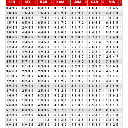
SEN
SEL
RAB
KAM
JUM
SAB
MIN
D
D
D
D
D
D
D
0
4
9
7
7
0
4
9
7
7
8
3
7
1
8
8
3
7
1
8
1
8
4
5
9
1
8
4
5
9
1
8
4
5
9
1
8
4
5
9
1
5
3
9
3
1
5
3
9
3
3
5
9
1
1
3
5
9
1
1
3
3
9
0
9
3
3
9
0
9
8
4
6
6
3
8
4
6
6
3
1
7
4
7
2
1
7
4
7
2
6
0
8
9
8
6
0
8
9
8
1
5
7
8
6
1
5
7
8
6
6
5
0
2
2
6
5
0
2
2
8
1
7
2
9
8
1
7
2
9
6
8
5
5
1
6
8
5
5
1
2
9
4
3
7
2
9
4
3
7
9
5
8
4
3
9
5
8
4
3
7
0
7
4
2
7
0
7
4
2
7
0
9
3
3
7
0
9
3
3
4
4
0
9
9
4
4
0
9
9
2
6
0
0
0
2
6
0
0
0
9
4
1
0
1
9
4
1
0
1
9
0
6
5
2
9
0
6
5
2
9
7
0
1
1
9
7
0
1
1
3
7
0
9
9
3
7
0
9
9
1
2
4
8
3
1
2
4
8
3
3
4
5
0
5
3
4
5
0
5
8
0
3
8
2
8
0
3
8
2
7
1
7
4
2
7
1
7
4
2
2
2
3
3
6
2
2
3
3
6
2
3
1
0
1
2
3
1
0
1
2
0
1
5
6
2
0
1
5
6
2
4
4
4
8
2
4
4
4
8
4
9
4
3
7
4
9
4
3
7
3
4
0
4
4
3
4
0
4
4
2
3
6
1
7
2
3
6
1
7
0
8
4
3
7
0
8
4
3
7
8
5
0
5
5
8
5
0
5
5
2
5
4
7
2
2
5
4
7
2
2
5
4
7
2
2
5
4
7
2
5
7
1
1
2
5
7
1
1
2
9
4
0
2
2
9
4
0
2
2
3
8
6
3
9
3
8
6
3
9
9
1
4
7
2
9
1
4
7
2
0
2
0
8
8
0
2
0
8
8
6
2
3
2
5
6
2
3
2
5
3
6
6
8
5
3
6
6
8
5
2
9
3
1
4
2
9
3
1
4
3
9
0
4
4
3
9
0
4
4
4
5
1
4
5
4
5
1
4
5
2
1
0
7
7
2
1
0
7
7
6
8
3
7
1
6
8
3
7
1
8
7
3
6
9
8
7
3
6
9
7
9
0
6
6
7
9
0
6
6
0
2
3
7
1
0
2
3
7
1
4
1
9
7
7
4
1
9
7
7
4
3
1
0
1
4
3
1
0
1
9
9
2
0
2
9
9
2
0
2
1
8
3
0
3
1
8
3
0
3
3
3
1
1
2
3
3
1
1
2
2
7
5
0
5
2
7
5
0
5
2
5
8
0
8
2
5
8
0
8
7
5
2
9
2
7
5
2
9
2
1
3
8
7
6
1
3
8
7
6
1
6
0
4
4
1
6
0
4
4
8
3
2
3
5
8
3
2
3
5
9
9
8
1
9
9
9
8
1
9
1
5
6
2
8
1
5
6
2
8
1
9
2
5
7
1
9
2
5
7
6
8
9
0
9
6
8
9
0
9
1
7
5
8
4
1
7
5
8
4
5
6
0
3
3
5
6
0
3
3
4
9
8
8
7
4
9
8
8
7
2
5
0
0
0
2
5
0
0
0
5
1
9
7
7
5
1
9
7
7
8
3
9
5
5
8
3
9
5
5
9
3
7
6
4
9
3
7
6
4
0
1
4
2
6
0
1
4
2
6
3
2
9
0
9
3
2
9
0
9
6
6
3
1
4
6
6
3
1
4
9
3
3
5
8
9
3
3
5
8
2
2
1
0
1
2
2
1
0
1
1
1
1
3
4
1
1
1
3
4
6
1
3
8
2
6
1
3
8
2
3
3
9
0
9
3
3
9
0
9
0
9
2
5
7
0
9
2
5
7
2
5
4
2
6
2
5
4
2
6
4
5
8
9
8
4
5
8
9
8
5
9
2
5
7