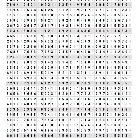
7
8
0
4
4
0
4
2
1
3
0
4
2
1
3
9
3
5
4
9
9
3
5
4
9
7
8
8
0
8
7
8
8
0
8
9
5
9
4
4
9
5
9
4
4
6
1
2
5
7
6
1
2
5
7
9
7
1
7
8
9
7
1
7
8
9
1
2
3
5
9
1
2
3
5
3
8
9
8
8
3
8
9
8
8
0
2
7
6
4
0
2
7
6
4
3
5
9
7
7
3
5
9
7
7
3
9
8
5
4
3
9
8
5
4
5
8
2
1
3
5
8
2
1
3
8
4
8
0
8
8
4
8
0
8
2
6
7
2
9
2
6
7
2
9
2
6
1
7
8
2
6
1
7
8
9
9
2
8
1
9
9
2
8
1
5
5
2
3
5
5
5
2
3
5
5
0
3
4
7
5
0
3
4
7
1
9
2
1
3
1
9
2
1
3
4
6
3
6
9
4
6
3
6
9
4
6
5
3
8
4
6
5
3
8
9
6
8
0
8
9
6
8
0
8
4
3
9
1
1
4
3
9
1
1
2
7
5
2
7
2
7
5
2
7
2
9
7
6
4
2
9
7
6
4
5
7
0
2
2
5
7
0
2
2
6
0
9
3
3
6
0
9
3
3
5
3
7
6
4
5
3
7
6
4
0
2
6
6
3
0
2
6
6
3
1
9
6
0
6
1
9
6
0
6
0
0
2
1
3
0
0
2
1
3
7
6
8
3
2
7
6
8
3
2
7
4
5
3
8
7
4
5
3
8
0
4
4
8
3
0
4
4
8
3
1
2
6
0
6
1
2
6
0
6
7
0
1
9
1
7
0
1
9
1
3
0
0
0
0
3
0
0
0
0
9
3
7
8
6
9
3
7
8
6
9
8
3
3
6
9
8
3
3
6
3
1
4
2
6
3
1
4
2
6
1
0
1
8
9
1
0
1
8
9
3
5
4
3
7
3
5
4
3
7
4
2
0
8
8
4
2
0
8
8
5
1
7
9
7
5
1
7
9
7
8
5
8
6
5
8
5
8
6
5
6
9
1
9
1
6
9
1
9
1
5
2
1
9
1
5
2
1
9
1
3
9
1
1
2
3
9
1
1
2
0
6
1
1
2
0
6
1
1
2
6
9
3
3
6
6
9
3
3
6
5
0
9
1
1
5
0
9
1
1
3
1
6
5
2
3
1
6
5
2
7
2
9
9
9
7
2
9
9
9
6
9
2
7
9
6
9
2
7
9
8
7
8
2
1
8
7
8
2
1
3
6
5
5
1
3
6
5
5
1
3
4
4
1
5
3
4
4
1
5
1
6
8
0
8
1
6
8
0
8
9
3
3
9
3
9
3
3
9
3
5
6
5
6
2
5
6
5
6
2
5
2
0
3
3
5
2
0
3
3
7
7
7
2
9
7
7
7
2
9
9
8
1
4
5
9
8
1
4
5
4
4
5
2
7
4
4
5
2
7
4
5
4
6
1
4
5
4
6
1
7
8
4
1
5
7
8
4
1
5
4
8
1
9
1
4
8
1
9
1
5
4
2
7
9
5
4
2
7
9
8
0
7
4
2
8
0
7
4
2
8
3
3
6
9
8
3
3
6
9
0
3
3
6
9
0
3
3
6
9
7
4
9
4
4
7
4
9
4
4
0
1
9
5
5
0
1
9
5
5
3
9
5
5
1
3
9
5
5
1
7
0
4
1
5
7
0
4
1
5
6
3
5
7
3
6
3
5
7
3
4
0
2
0
2
4
0
2
0
2
7
6
8
3
2
7
6
8
3
2
1
0
1
3
4
1
0
1
3
4
4
2
3
4
7
4
2
3
4
7
5
0
9
0
9
5
0
9
0
9
4
1
3
0
3
4
1
3
0
3
1
4
7
6
4
1
4
7
6
4
0
3
0
2
2
0
3
0
2
2
6
1
9
6
6
6
1
9
6
6
5
3
5
3
8
5
3
5
3
8
4
9
1
3
4
4
9
1
3
4
6
6
1
8
9
6
6
1
8
9
4
5
6
6
3
4
5
6
6
3
0
9
3
1
4
0
9
3
1
4
5
3
5
3
8