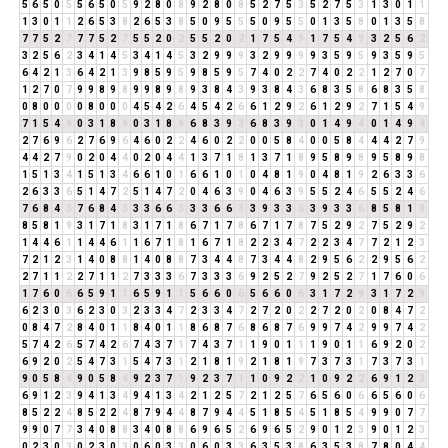
5
6
5
0
5
5
6
5
0
5
9
2
8
0
8
9
2
8
0
8
5
2
7
5
3
5
2
7
5
3
1
3
0
1
1
1
3
0
1
1
2
6
5
3
8
2
6
5
3
8
5
0
9
5
5
5
0
9
5
5
0
1
3
5
8
0
1
3
5
8
7
7
5
2
7
7
7
5
2
7
5
5
2
0
2
5
5
2
0
2
1
7
5
4
9
1
7
5
4
9
3
2
5
6
2
3
2
5
6
2
3
4
1
4
5
3
4
1
4
5
3
2
9
9
9
3
2
9
9
9
9
3
5
9
5
9
3
5
9
5
6
4
2
1
3
6
4
2
1
3
9
8
5
9
5
9
8
5
9
5
7
4
0
2
2
7
4
0
2
2
1
2
7
0
7
1
2
7
0
7
9
9
8
9
8
9
9
8
9
8
9
3
8
4
3
9
3
8
4
3
6
8
3
5
8
6
8
3
5
8
0
8
0
0
0
0
8
0
0
0
4
5
4
2
6
4
5
4
2
6
6
1
2
9
2
6
1
2
9
2
7
1
5
4
9
7
1
5
4
9
0
3
1
8
9
0
3
1
8
9
6
8
3
9
3
6
8
3
9
3
0
1
4
9
4
0
1
4
9
4
2
7
6
9
6
2
7
6
9
6
4
6
0
2
2
4
6
0
2
2
0
0
5
8
4
0
0
5
8
4
4
4
2
7
9
4
4
2
7
9
0
2
0
4
4
0
2
0
4
4
1
3
7
1
8
1
3
7
1
8
9
5
8
9
8
9
5
8
9
8
1
5
1
3
4
1
5
1
3
4
6
6
1
0
1
6
6
1
0
1
0
4
8
1
9
0
4
8
1
9
2
6
3
3
6
2
6
3
3
6
5
1
4
7
2
5
1
4
7
2
0
4
6
3
9
0
4
6
3
9
5
5
2
4
6
5
5
2
4
6
7
6
8
4
3
7
6
8
4
3
3
3
6
6
3
3
3
6
6
3
3
9
3
3
6
3
9
3
3
6
8
5
8
1
9
8
5
8
1
9
3
1
7
1
8
3
1
7
1
8
6
7
1
7
8
6
7
1
7
8
7
5
2
9
2
7
5
2
9
2
1
4
4
6
1
1
4
4
6
1
1
6
7
1
8
1
6
7
1
8
2
2
3
4
7
2
2
3
4
7
7
2
1
2
3
7
2
1
2
3
1
4
0
8
8
1
4
0
8
8
7
3
4
4
8
7
3
4
4
8
2
9
5
6
2
2
9
5
6
2
2
7
1
1
2
2
7
1
1
2
7
3
3
3
6
7
3
3
3
6
9
2
5
2
7
9
2
5
2
7
1
7
6
0
6
1
7
6
0
6
6
5
9
1
1
6
5
9
1
1
5
6
6
0
6
5
6
6
0
6
3
1
7
2
9
3
1
7
2
9
6
2
3
0
3
6
2
3
0
3
2
3
3
4
7
2
3
3
4
7
2
7
2
0
2
2
7
2
0
2
0
8
4
7
2
0
8
4
7
2
8
4
0
1
1
8
4
0
1
1
8
6
8
7
6
8
6
8
7
6
9
9
7
4
2
9
9
7
4
2
5
7
4
2
6
5
7
4
2
6
7
4
3
7
1
7
4
3
7
1
1
9
0
1
1
1
9
0
1
1
6
9
2
0
2
6
9
2
0
2
5
4
7
3
1
5
4
7
3
1
2
1
8
1
9
2
1
8
1
9
7
3
7
3
1
7
3
7
3
1
9
0
5
8
4
9
0
5
8
4
9
2
3
7
1
9
2
3
7
1
1
0
9
2
2
1
0
9
2
2
6
9
1
2
3
6
9
1
2
3
9
4
1
3
4
9
4
1
3
4
2
1
2
5
7
2
1
2
5
7
6
5
6
0
6
6
5
6
0
6
8
5
2
2
4
8
5
2
2
4
8
7
9
4
4
8
7
9
4
4
5
1
8
5
4
5
1
8
5
4
9
9
0
7
7
9
9
0
7
7
3
4
0
8
8
3
4
0
8
8
6
9
6
5
2
6
9
6
5
2
9
0
1
2
3
9
0
1
2
3
0
2
3
0
3
0
2
3
0
3
0
6
0
3
3
0
6
0
3
3
6
3
5
3
8
6
3
5
3
8
7
8
0
4
4