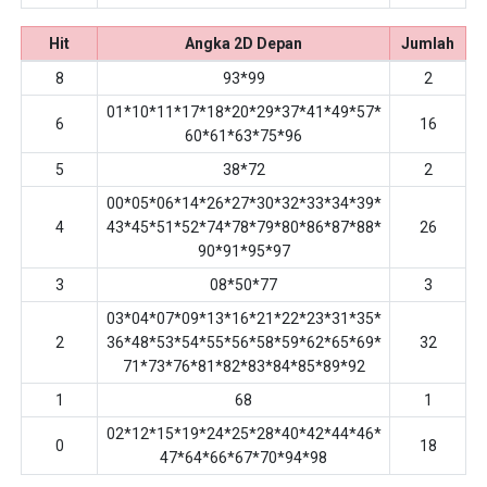
Hit
Angka 2D Depan
Jumlah
8
93*99
2
01*10*11*17*18*20*29*37*41*49*57*
6
16
60*61*63*75*96
5
38*72
2
00*05*06*14*26*27*30*32*33*34*39*
4
43*45*51*52*74*78*79*80*86*87*88*
26
90*91*95*97
3
08*50*77
3
03*04*07*09*13*16*21*22*23*31*35*
2
36*48*53*54*55*56*58*59*62*65*69*
32
71*73*76*81*82*83*84*85*89*92
1
68
1
02*12*15*19*24*25*28*40*42*44*46*
0
18
47*64*66*67*70*94*98