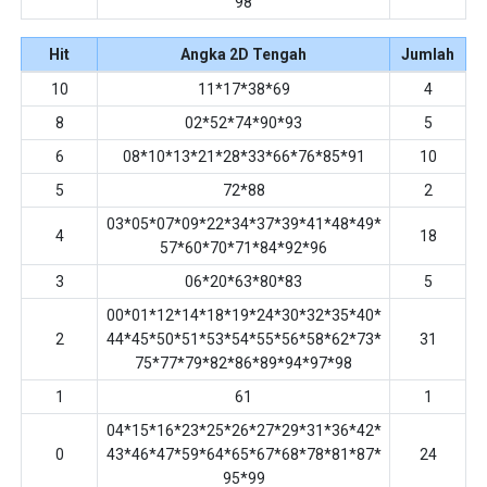
98
Hit
Angka 2D Tengah
Jumlah
10
11*17*38*69
4
8
02*52*74*90*93
5
6
08*10*13*21*28*33*66*76*85*91
10
5
72*88
2
03*05*07*09*22*34*37*39*41*48*49*
4
18
57*60*70*71*84*92*96
3
06*20*63*80*83
5
00*01*12*14*18*19*24*30*32*35*40*
2
44*45*50*51*53*54*55*56*58*62*73*
31
75*77*79*82*86*89*94*97*98
1
61
1
04*15*16*23*25*26*27*29*31*36*42*
0
43*46*47*59*64*65*67*68*78*81*87*
24
95*99