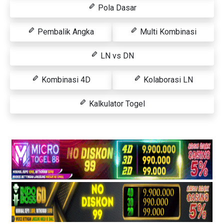
Pola Dasar
Pembalik Angka
Multi Kombinasi
LN vs DN
Kombinasi 4D
Kolaborasi LN
Kalkulator Togel