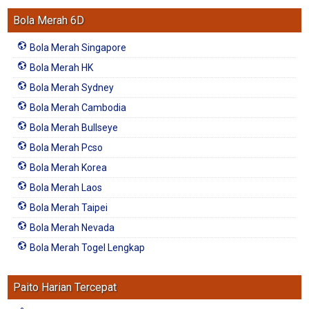
Bola Merah 6D
Bola Merah Singapore
Bola Merah HK
Bola Merah Sydney
Bola Merah Cambodia
Bola Merah Bullseye
Bola Merah Pcso
Bola Merah Korea
Bola Merah Laos
Bola Merah Taipei
Bola Merah Nevada
Bola Merah Togel Lengkap
Paito Harian Tercepat