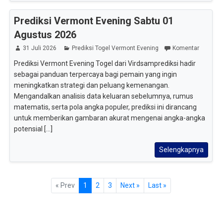
Prediksi Vermont Evening Sabtu 01
Agustus 2026
31 Juli 2026
Prediksi Togel Vermont Evening
Komentar
Prediksi Vermont Evening Togel dari Virdsamprediksi hadir
sebagai panduan terpercaya bagi pemain yang ingin
meningkatkan strategi dan peluang kemenangan.
Mengandalkan analisis data keluaran sebelumnya, rumus
matematis, serta pola angka populer, prediksi ini dirancang
untuk memberikan gambaran akurat mengenai angka-angka
potensial [...]
Selengkapnya
« Prev
1
2
3
Next »
Last »