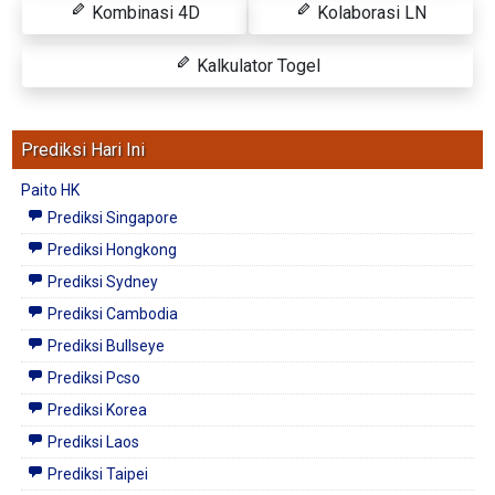
Kombinasi 4D
Kolaborasi LN
Kalkulator Togel
Prediksi Hari Ini
Paito HK
Prediksi Singapore
Prediksi Hongkong
Prediksi Sydney
Prediksi Cambodia
Prediksi Bullseye
Prediksi Pcso
Prediksi Korea
Prediksi Laos
Prediksi Taipei