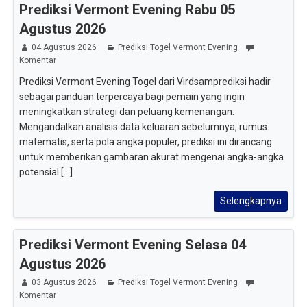
Prediksi Vermont Evening Rabu 05
Agustus 2026
04 Agustus 2026
Prediksi Togel Vermont Evening
Komentar
Prediksi Vermont Evening Togel dari Virdsamprediksi hadir
sebagai panduan terpercaya bagi pemain yang ingin
meningkatkan strategi dan peluang kemenangan.
Mengandalkan analisis data keluaran sebelumnya, rumus
matematis, serta pola angka populer, prediksi ini dirancang
untuk memberikan gambaran akurat mengenai angka-angka
potensial [...]
Selengkapnya
Prediksi Vermont Evening Selasa 04
Agustus 2026
03 Agustus 2026
Prediksi Togel Vermont Evening
Komentar