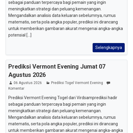
sebagai panduan terpercaya bagi pemain yang ingin
meningkatkan strategi dan peluang kemenangan.
Mengandalkan analisis data keluaran sebelumnya, rumus
matematis, serta pola angka populer, prediksi ini dirancang
untuk memberikan gambaran akurat mengenai angka-angka
potensial [...]
Selengkapnya
Prediksi Vermont Evening Jumat 07
Agustus 2026
06 Agustus 2026
Prediksi Togel Vermont Evening
Komentar
Prediksi Vermont Evening Togel dari Virdsamprediksi hadir
sebagai panduan terpercaya bagi pemain yang ingin
meningkatkan strategi dan peluang kemenangan.
Mengandalkan analisis data keluaran sebelumnya, rumus
matematis, serta pola angka populer, prediksi ini dirancang
untuk memberikan gambaran akurat mengenai angka-angka