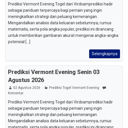
Prediksi Vermont Evening Togel dari Virdsamprediksi hadir
sebagai panduan terpercaya bagi pemain yang ingin
meningkatkan strategi dan peluang kemenangan.
Mengandalkan analisis data keluaran sebelumnya, rumus
matematis, serta pola angka populer, prediksi ini dirancang
untuk memberikan gambaran akurat mengenai angka-angka
potensial [...]
Selengkapnya
Prediksi Vermont Evening Senin 03
Agustus 2026
02 Agustus 2026
Prediksi Togel Vermont Evening
Komentar
Prediksi Vermont Evening Togel dari Virdsamprediksi hadir
sebagai panduan terpercaya bagi pemain yang ingin
meningkatkan strategi dan peluang kemenangan.
Mengandalkan analisis data keluaran sebelumnya, rumus
matematis, serta pola angka populer, prediksi ini dirancang