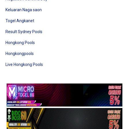
Keluaran Naga saon
Togel Angkanet
Result Sydney Pools
Hongkong Pools
Hongkongpools
Live Hongkong Pools