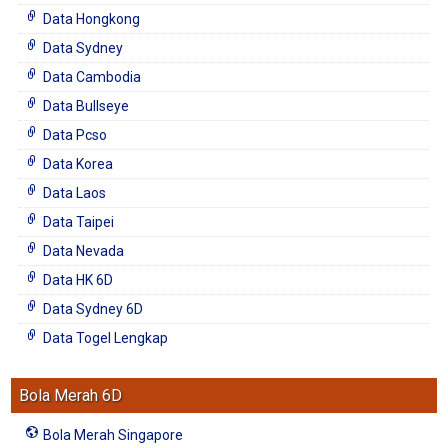
Data Hongkong
Data Sydney
Data Cambodia
Data Bullseye
Data Pcso
Data Korea
Data Laos
Data Taipei
Data Nevada
Data HK 6D
Data Sydney 6D
Data Togel Lengkap
Bola Merah 6D
Bola Merah Singapore