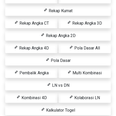
Rekap Kumat
Rekap Angka CT
Rekap Angka 3D
Rekap Angka 2D
Rekap Angka 4D
Pola Dasar All
Pola Dasar
Pembalik Angka
Multi Kombinasi
LN vs DN
Kombinasi 4D
Kolaborasi LN
Kalkulator Togel