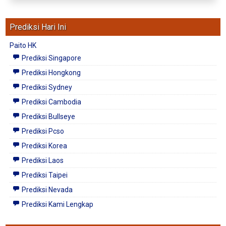
Prediksi Hari Ini
Paito HK
Prediksi Singapore
Prediksi Hongkong
Prediksi Sydney
Prediksi Cambodia
Prediksi Bullseye
Prediksi Pcso
Prediksi Korea
Prediksi Laos
Prediksi Taipei
Prediksi Nevada
Prediksi Kami Lengkap