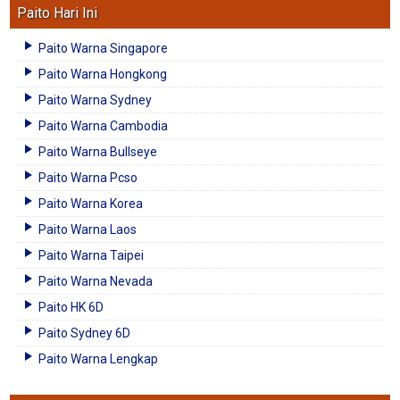
Paito Hari Ini
Paito Warna Singapore
Paito Warna Hongkong
Paito Warna Sydney
Paito Warna Cambodia
Paito Warna Bullseye
Paito Warna Pcso
Paito Warna Korea
Paito Warna Laos
Paito Warna Taipei
Paito Warna Nevada
Paito HK 6D
Paito Sydney 6D
Paito Warna Lengkap