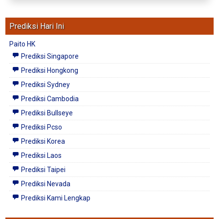
Prediksi Hari Ini
Paito HK
Prediksi Singapore
Prediksi Hongkong
Prediksi Sydney
Prediksi Cambodia
Prediksi Bullseye
Prediksi Pcso
Prediksi Korea
Prediksi Laos
Prediksi Taipei
Prediksi Nevada
Prediksi Kami Lengkap