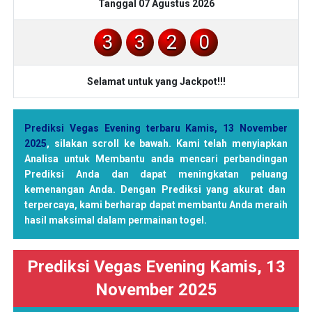
Tanggal 07 Agustus 2026
3
3
2
0
Selamat untuk yang Jackpot!!!
Prediksi Vegas Evening terbaru Kamis, 13 November
2025
, silakan scroll ke bawah. Kami telah menyiapkan
Analisa untuk Membantu anda mencari perbandingan
Prediksi Anda dan dapat meningkatan peluang
kemenangan Anda. Dengan Prediksi yang akurat dan
terpercaya, kami berharap dapat membantu Anda meraih
hasil maksimal dalam permainan togel.
Prediksi Vegas Evening Kamis, 13
November 2025