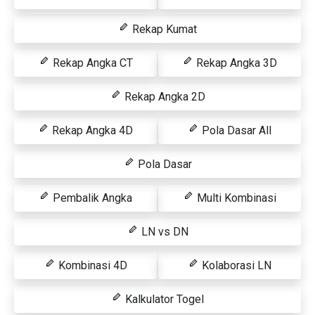
Rekap Kumat
Rekap Angka CT
Rekap Angka 3D
Rekap Angka 2D
Rekap Angka 4D
Pola Dasar All
Pola Dasar
Pembalik Angka
Multi Kombinasi
LN vs DN
Kombinasi 4D
Kolaborasi LN
Kalkulator Togel