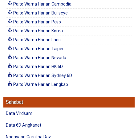
Paito Warna Harian Cambodia
Paito Warna Harian Bullseye
Paito Warna Harian Pcso
Paito Warna Harian Korea
Paito Warna Harian Laos
Paito Warna Harian Taipei
Paito Warna Harian Nevada
Paito Warna Harian HK 6D
Paito Warna Harian Sydney 6D
Paito Warna Harian Lengkap
Sahabat
Data Virdsam
Data 6D Angkanet
Nagasaon Carolina Day