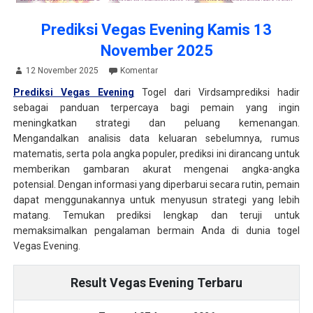
Prediksi Vegas Evening Kamis 13
November 2025
12 November 2025
Komentar
Prediksi Vegas Evening
Togel dari Virdsamprediksi hadir
sebagai panduan terpercaya bagi pemain yang ingin
meningkatkan strategi dan peluang kemenangan.
Mengandalkan analisis data keluaran sebelumnya, rumus
matematis, serta pola angka populer, prediksi ini dirancang untuk
memberikan gambaran akurat mengenai angka-angka
potensial. Dengan informasi yang diperbarui secara rutin, pemain
dapat menggunakannya untuk menyusun strategi yang lebih
matang. Temukan prediksi lengkap dan teruji untuk
memaksimalkan pengalaman bermain Anda di dunia togel
Vegas Evening.
Result Vegas Evening Terbaru