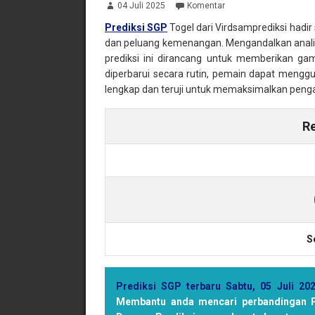
04 Juli 2025
Komentar
Prediksi SGP
Togel dari Virdsamprediksi hadi
dan peluang kemenangan. Mengandalkan analisi
prediksi ini dirancang untuk memberikan ga
diperbarui secara rutin, pemain dapat mengg
lengkap dan teruji untuk memaksimalkan penga
Re
S
Prediksi SGP terbaru Sabtu, 05 Juli 20
Membantu anda mencari perbandingan P