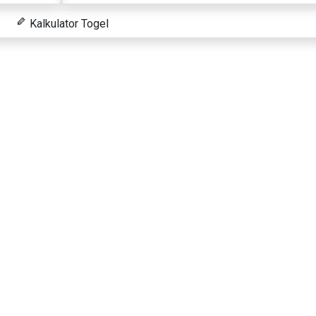
Kalkulator Togel