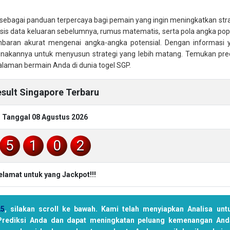
r sebagai panduan terpercaya bagi pemain yang ingin meningkatkan str
s data keluaran sebelumnya, rumus matematis, serta pola angka popu
mbaran akurat mengenai angka-angka potensial. Dengan informasi 
unakannya untuk menyusun strategi yang lebih matang. Temukan pred
laman bermain Anda di dunia togel SGP.
sult Singapore Terbaru
Tanggal 08 Agustus 2026
5
1
0
2
elamat untuk yang Jackpot!!!
25
, silakan scroll ke bawah. Kami telah menyiapkan Analisa unt
rediksi Anda dan dapat meningkatan peluang kemenangan And