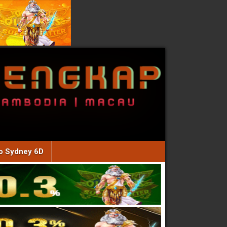
to Sydney 6D