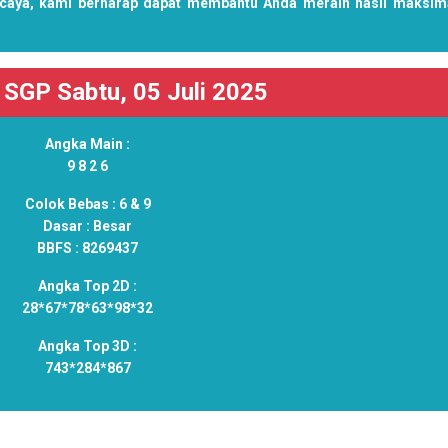
rcaya, kami berharap dapat membantu Anda meraih hasil maksim
 SGP Sabtu, 05 Juli 2025
Angka Main :
9 8 2 6
Colok Bebas :
6 & 9
Dasar :
Besar
BBFS :
8269437
Angka Top 2D :
28*67*78*63*98*32
Angka Top 3D :
743*284*867