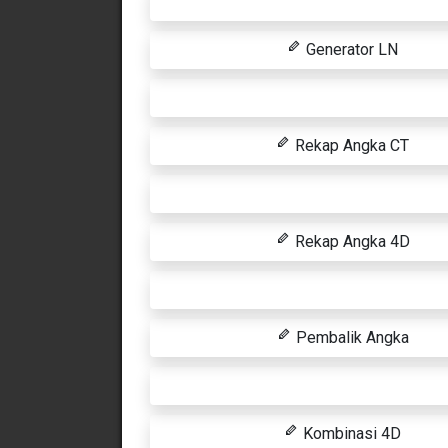
Generator LN
Rekap Angka CT
Rekap Angka 4D
Pembalik Angka
Kombinasi 4D