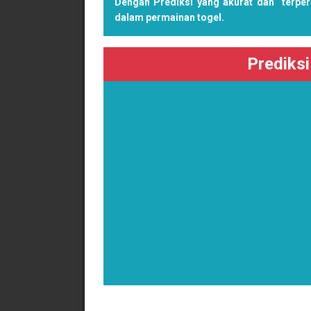
Dengan Prediksi yang akurat dan terpe
dalam permainan togel.
Prediksi