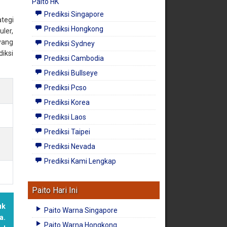
Paito HK
Prediksi Singapore
ategi
Prediksi Hongkong
ler,
yang
Prediksi Sydney
iksi
Prediksi Cambodia
Prediksi Bullseye
Prediksi Pcso
Prediksi Korea
Prediksi Laos
Prediksi Taipei
Prediksi Nevada
Prediksi Kami Lengkap
Paito Hari Ini
uk
Paito Warna Singapore
a.
Paito Warna Hongkong