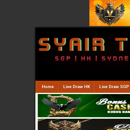
Home
Live Draw HK
Live Draw SGP