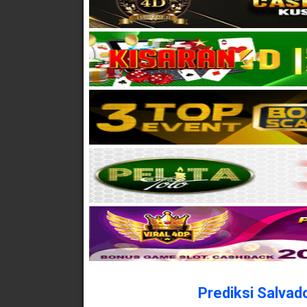
Prediksi Salva