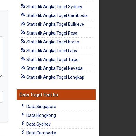
Statistik Angka Togel Sydney
Statistik Angka Togel Cambodia
Statistik Angka Togel Bullseye
Statistik Angka Togel Pcso
Statistik Angka Togel Korea
Statistik Angka Togel Laos
Statistik Angka Togel Taipei
Statistik Angka Togel Nevada
Statistik Angka Togel Lengkap
Data Togel Hari Ini
Data Singapore
Data Hongkong
Data Sydney
Data Cambodia