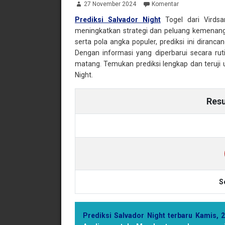
27 November 2024
Komentar
Prediksi Salvador Night
Togel dari Virdsa
meningkatkan strategi dan peluang kemenang
serta pola angka populer, prediksi ini dira
Dengan informasi yang diperbarui secara ru
matang. Temukan prediksi lengkap dan teruj
Night.
Resu
S
Prediksi Salvador Night terbaru Kamis,