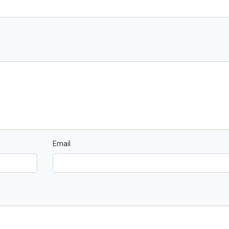
Email