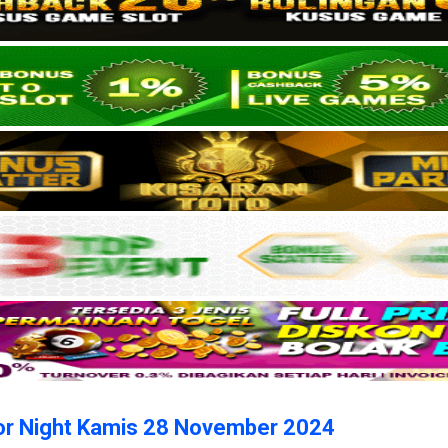
dor Night Kamis 28 November 2024