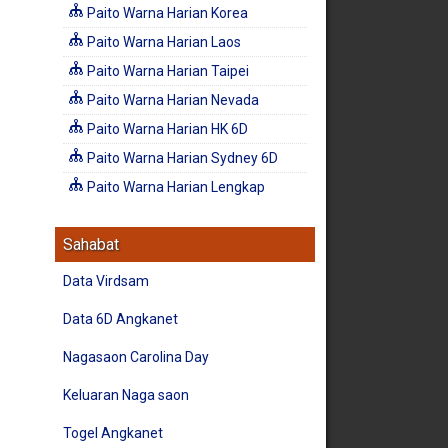
Paito Warna Harian Korea
Paito Warna Harian Laos
Paito Warna Harian Taipei
Paito Warna Harian Nevada
Paito Warna Harian HK 6D
Paito Warna Harian Sydney 6D
Paito Warna Harian Lengkap
Sahabat
Data Virdsam
Data 6D Angkanet
Nagasaon Carolina Day
Keluaran Naga saon
Togel Angkanet