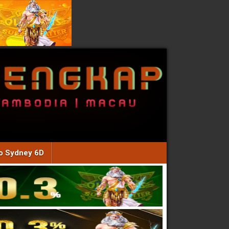
to Sydney 6D