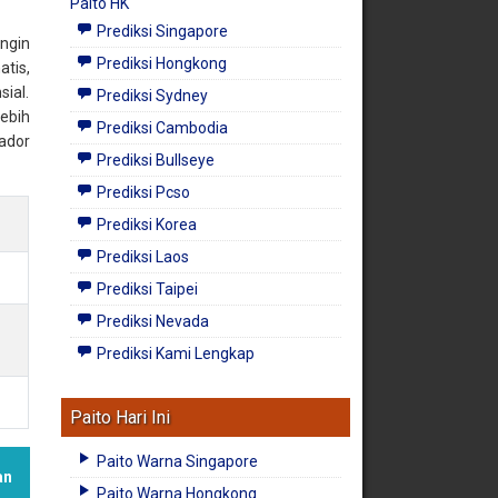
Paito HK
Prediksi Singapore
ngin
Prediksi Hongkong
tis,
ial.
Prediksi Sydney
ebih
Prediksi Cambodia
ador
Prediksi Bullseye
Prediksi Pcso
Prediksi Korea
Prediksi Laos
Prediksi Taipei
Prediksi Nevada
Prediksi Kami Lengkap
Paito Hari Ini
Paito Warna Singapore
an
Paito Warna Hongkong