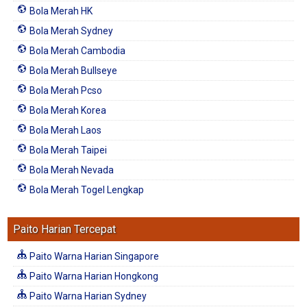
Bola Merah HK
Bola Merah Sydney
Bola Merah Cambodia
Bola Merah Bullseye
Bola Merah Pcso
Bola Merah Korea
Bola Merah Laos
Bola Merah Taipei
Bola Merah Nevada
Bola Merah Togel Lengkap
Paito Harian Tercepat
Paito Warna Harian Singapore
Paito Warna Harian Hongkong
Paito Warna Harian Sydney