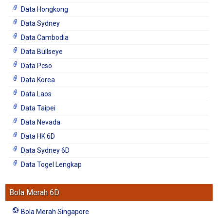
Data Hongkong
Data Sydney
Data Cambodia
Data Bullseye
Data Pcso
Data Korea
Data Laos
Data Taipei
Data Nevada
Data HK 6D
Data Sydney 6D
Data Togel Lengkap
Bola Merah 6D
Bola Merah Singapore