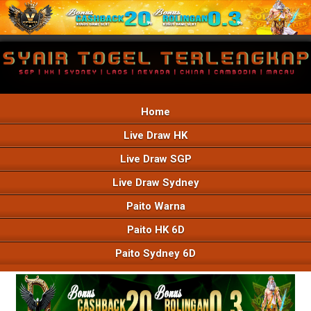
Home
Live Draw HK
Live Draw SGP
Live Draw Sydney
Paito Warna
Paito HK 6D
Paito Sydney 6D