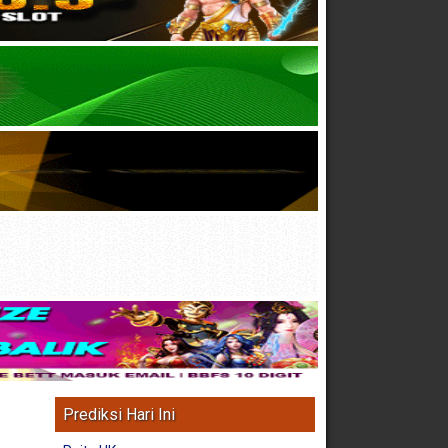
Prediksi Hari Ini