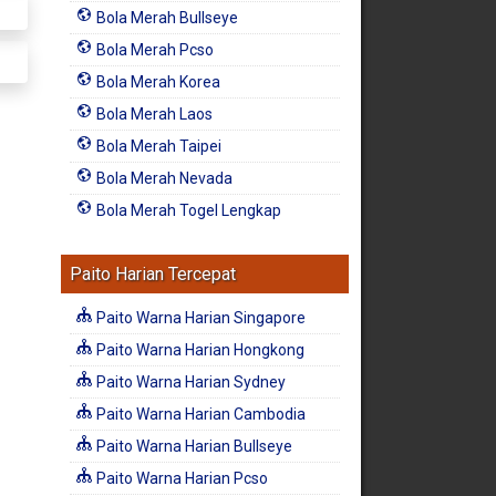
Bola Merah Bullseye
Bola Merah Pcso
Bola Merah Korea
Bola Merah Laos
Bola Merah Taipei
Bola Merah Nevada
Bola Merah Togel Lengkap
Paito Harian Tercepat
Paito Warna Harian Singapore
Paito Warna Harian Hongkong
Paito Warna Harian Sydney
Paito Warna Harian Cambodia
Paito Warna Harian Bullseye
Paito Warna Harian Pcso