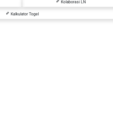
Kolaborasi LN
Kalkulator Togel