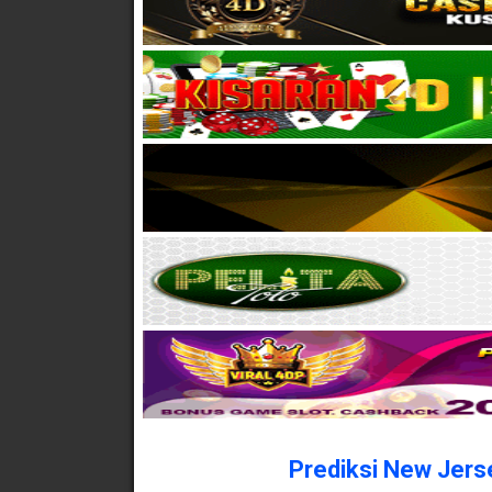
Prediksi New Jer