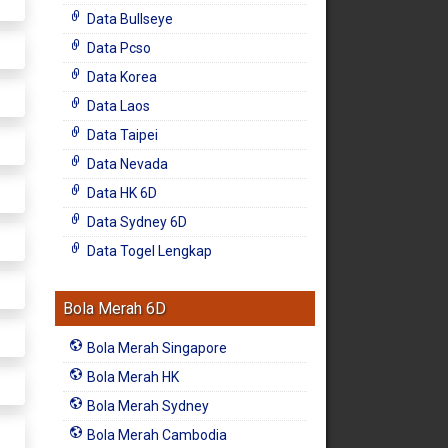
Data Bullseye
Data Pcso
Data Korea
Data Laos
Data Taipei
Data Nevada
Data HK 6D
Data Sydney 6D
Data Togel Lengkap
Bola Merah 6D
Bola Merah Singapore
Bola Merah HK
Bola Merah Sydney
Bola Merah Cambodia