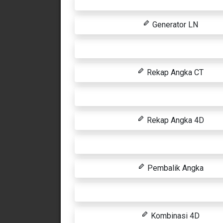
Generator LN
Rekap Angka CT
Rekap Angka 4D
Pembalik Angka
Kombinasi 4D