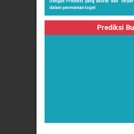
Dengan Prediksi yang akurat dan terpe
dalam permainan togel.
Prediksi Bu