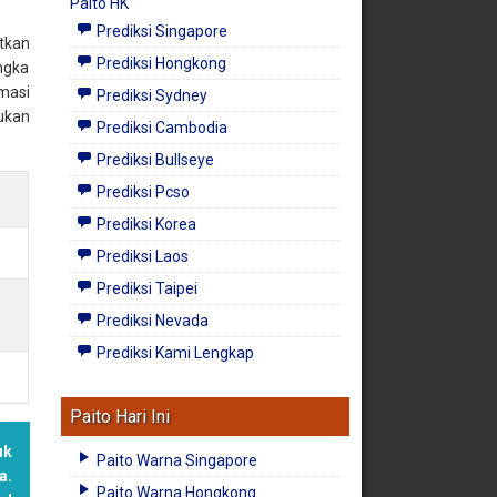
Paito HK
Prediksi Singapore
tkan
Prediksi Hongkong
ngka
masi
Prediksi Sydney
ukan
Prediksi Cambodia
Prediksi Bullseye
Prediksi Pcso
Prediksi Korea
Prediksi Laos
Prediksi Taipei
Prediksi Nevada
Prediksi Kami Lengkap
Paito Hari Ini
uk
Paito Warna Singapore
a.
Paito Warna Hongkong