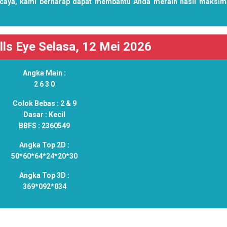
rcaya, kami berharap dapat membantu Anda meraih hasil maksim
lls Eye Selasa, 12 Mei 2026
Angka Main :
2 6 3 0
Colok Bebas :
2 & 9
Dasar :
Kecil
BBFS :
2360549
Angka Top 2D :
50*60*64*24*20*30
Angka Top 3D :
369*092*034