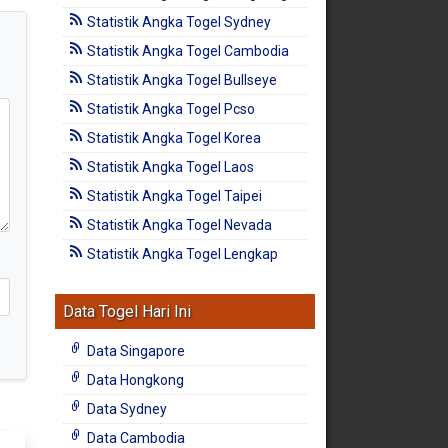
Statistik Angka Togel Sydney
Statistik Angka Togel Cambodia
Statistik Angka Togel Bullseye
Statistik Angka Togel Pcso
Statistik Angka Togel Korea
Statistik Angka Togel Laos
Statistik Angka Togel Taipei
Statistik Angka Togel Nevada
Statistik Angka Togel Lengkap
Data Togel Hari Ini
Data Singapore
Data Hongkong
Data Sydney
Data Cambodia