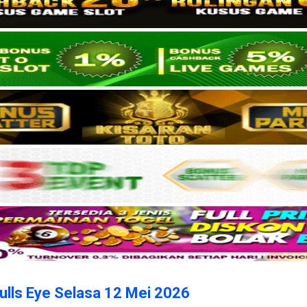
Bulls Eye Selasa 12 Mei 2026