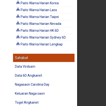
Paito Warna Harian Korea
Paito Warna Harian Laos
Paito Warna Harian Taipei
Paito Warna Harian Nevada
Paito Warna Harian HK 6D
Paito Warna Harian Sydney 6D
Paito Warna Harian Lengkap
Sahabat
Data Virdsam
Data 6D Angkanet
Nagasaon Carolina Day
Keluaran Naga saon
Togel Angkanet