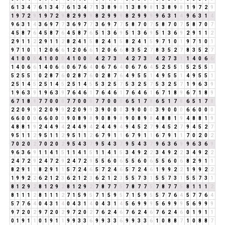
6
1
3
4
7
6
1
3
4
7
6
1
3
4
7
1
3
8
9
8
1
3
8
9
8
1
3
8
9
8
1
9
7
2
9
1
9
7
2
9
1
9
7
2
9
8
2
9
9
9
8
2
9
9
9
8
2
9
9
9
9
6
3
1
4
9
6
3
1
4
9
6
3
1
4
3
6
9
7
7
3
6
9
7
7
3
6
9
7
7
5
8
7
0
7
5
8
7
0
7
5
8
7
0
7
4
5
8
7
6
4
5
8
7
6
4
5
8
7
6
5
1
3
6
9
5
1
3
6
9
5
1
3
6
9
2
9
1
1
2
2
9
1
1
2
2
9
1
1
2
8
2
4
1
5
8
2
4
1
5
8
2
4
1
5
9
7
1
0
1
9
7
1
0
1
9
7
1
0
1
1
2
0
6
6
1
2
0
6
6
1
2
0
6
6
8
3
5
2
7
8
3
5
2
7
8
3
5
2
7
4
1
0
0
0
4
1
0
0
0
4
1
0
0
0
4
2
7
3
1
4
2
7
3
1
4
2
7
3
1
1
4
0
6
6
1
4
0
6
6
1
4
0
6
6
0
6
7
6
4
0
6
7
6
4
0
6
7
6
4
5
2
5
5
1
5
2
5
5
1
5
2
5
5
1
0
2
8
7
6
0
2
8
7
6
0
2
8
7
6
4
9
5
5
1
4
9
5
5
1
4
9
5
5
1
2
5
1
4
5
2
5
1
4
5
2
5
1
4
5
5
3
2
5
7
5
3
2
5
7
5
3
2
5
7
1
9
6
3
9
1
9
6
3
9
1
9
6
3
9
7
6
4
6
1
7
6
4
6
1
7
6
4
6
1
6
7
1
8
9
6
7
1
8
9
6
7
1
8
9
7
7
0
0
0
7
7
0
0
0
7
7
0
0
0
6
5
1
7
8
6
5
1
7
8
6
5
1
7
8
2
2
0
9
9
2
2
0
9
9
2
2
0
9
9
3
9
0
0
0
3
9
0
0
0
3
9
0
0
0
6
6
0
0
0
6
6
0
0
0
6
6
0
0
0
9
0
8
9
8
9
0
8
9
8
9
0
8
9
8
4
8
8
1
9
4
8
8
1
9
4
8
8
1
9
2
4
4
9
4
2
4
4
9
4
2
4
4
9
4
9
4
5
2
7
9
4
5
2
7
9
4
5
2
7
9
5
1
1
2
9
5
1
1
2
9
5
1
1
2
6
7
9
1
1
6
7
9
1
1
6
7
9
1
1
7
0
2
0
2
7
0
2
0
2
7
0
2
0
2
9
5
4
3
7
9
5
4
3
7
9
5
4
3
7
9
6
3
6
9
9
6
3
6
9
9
6
3
6
9
1
1
4
1
5
1
1
4
1
5
1
1
4
1
5
3
4
9
2
2
3
4
9
2
2
3
4
9
2
2
2
4
7
2
9
2
4
7
2
9
2
4
7
2
9
5
5
6
0
6
5
5
6
0
6
5
5
6
0
6
8
2
9
1
1
8
2
9
1
1
8
2
9
1
1
5
7
2
4
6
5
7
2
4
6
5
7
2
4
6
1
9
9
2
2
1
9
9
2
2
1
9
9
2
2
6
2
1
2
3
6
2
1
2
3
6
2
1
2
3
5
5
7
3
1
5
5
7
3
1
5
5
7
3
1
8
1
2
9
2
8
1
2
9
2
8
1
2
9
2
7
8
7
7
5
7
8
7
7
5
7
8
7
7
5
8
1
1
1
2
8
1
1
1
2
8
1
1
1
2
7
1
5
9
5
7
1
5
9
5
7
1
5
9
5
5
7
7
6
4
5
7
7
6
4
5
7
7
6
4
0
4
3
1
4
0
4
3
1
4
0
4
3
1
4
5
6
9
9
9
5
6
9
9
9
5
6
9
9
9
9
7
2
0
2
9
7
2
0
2
9
7
2
0
2
7
6
2
4
6
7
6
2
4
6
7
6
2
4
6
0
1
9
1
1
0
1
9
1
1
0
1
9
1
1
9
9
3
3
6
9
9
3
3
6
9
9
3
3
6
1
0
8
8
7
1
0
8
8
7