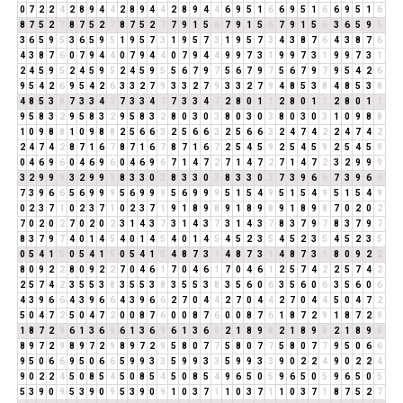
0
7
2
2
4
2
8
9
4
4
2
8
9
4
4
2
8
9
4
4
6
9
5
1
6
6
9
5
1
6
6
9
5
1
6
8
7
5
2
7
8
7
5
2
7
8
7
5
2
7
7
9
1
5
6
7
9
1
5
6
7
9
1
5
6
3
6
5
9
5
3
6
5
9
5
3
6
5
9
5
1
9
5
7
3
1
9
5
7
3
1
9
5
7
3
4
3
8
7
6
4
3
8
7
6
4
3
8
7
6
0
7
9
4
4
0
7
9
4
4
0
7
9
4
4
9
9
7
3
1
9
9
7
3
1
9
9
7
3
1
2
4
5
9
5
2
4
5
9
5
2
4
5
9
5
5
6
7
9
7
5
6
7
9
7
5
6
7
9
7
9
5
4
2
6
9
5
4
2
6
9
5
4
2
6
3
3
2
7
9
3
3
2
7
9
3
3
2
7
9
4
8
5
3
8
4
8
5
3
8
4
8
5
3
8
7
3
3
4
7
7
3
3
4
7
7
3
3
4
7
2
8
0
1
1
2
8
0
1
1
2
8
0
1
1
9
5
8
3
2
9
5
8
3
2
9
5
8
3
2
8
0
3
0
3
8
0
3
0
3
8
0
3
0
3
1
0
9
8
8
1
0
9
8
8
1
0
9
8
8
2
5
6
6
3
2
5
6
6
3
2
5
6
6
3
2
4
7
4
2
2
4
7
4
2
2
4
7
4
2
8
7
1
6
7
8
7
1
6
7
8
7
1
6
7
2
5
4
5
9
2
5
4
5
9
2
5
4
5
9
0
4
6
9
6
0
4
6
9
6
0
4
6
9
6
7
1
4
7
2
7
1
4
7
2
7
1
4
7
2
3
2
9
9
9
3
2
9
9
9
3
2
9
9
9
8
3
3
0
3
8
3
3
0
3
8
3
3
0
3
7
3
9
6
6
7
3
9
6
6
7
3
9
6
6
5
6
9
9
9
5
6
9
9
9
5
6
9
9
9
5
1
5
4
9
5
1
5
4
9
5
1
5
4
9
0
2
3
7
1
0
2
3
7
1
0
2
3
7
1
9
1
8
9
8
9
1
8
9
8
9
1
8
9
8
7
0
2
0
2
7
0
2
0
2
7
0
2
0
2
3
1
4
3
7
3
1
4
3
7
3
1
4
3
7
8
3
7
9
7
8
3
7
9
7
8
3
7
9
7
4
0
1
4
5
4
0
1
4
5
4
0
1
4
5
4
5
2
3
5
4
5
2
3
5
4
5
2
3
5
0
5
4
1
5
0
5
4
1
5
0
5
4
1
5
4
8
7
3
1
4
8
7
3
1
4
8
7
3
1
8
0
9
2
2
8
0
9
2
2
8
0
9
2
2
7
0
4
6
1
7
0
4
6
1
7
0
4
6
1
2
5
7
4
2
2
5
7
4
2
2
5
7
4
2
3
5
5
3
8
3
5
5
3
8
3
5
5
3
8
3
5
6
0
6
3
5
6
0
6
3
5
6
0
6
4
3
9
6
6
4
3
9
6
6
4
3
9
6
6
2
7
0
4
4
2
7
0
4
4
2
7
0
4
4
5
0
4
7
2
5
0
4
7
2
5
0
4
7
2
0
0
8
7
6
0
0
8
7
6
0
0
8
7
6
1
8
7
2
9
1
8
7
2
9
1
8
7
2
9
6
1
3
6
9
6
1
3
6
9
6
1
3
6
9
2
1
8
9
8
2
1
8
9
8
2
1
8
9
8
8
9
7
2
9
8
9
7
2
9
8
9
7
2
9
5
8
0
7
7
5
8
0
7
7
5
8
0
7
7
9
5
0
6
6
9
5
0
6
6
9
5
0
6
6
5
9
9
3
3
5
9
9
3
3
5
9
9
3
3
9
0
2
2
4
9
0
2
2
4
9
0
2
2
4
5
0
8
5
4
5
0
8
5
4
5
0
8
5
4
9
6
5
0
5
9
6
5
0
5
9
6
5
0
5
5
3
9
0
9
5
3
9
0
9
5
3
9
0
9
1
0
3
7
1
1
0
3
7
1
1
0
3
7
1
8
7
5
2
7