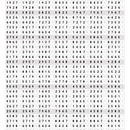
1
9
2
7
9
1
9
2
7
9
1
9
2
7
9
8
4
3
3
6
8
4
3
3
6
8
4
3
3
6
7
9
2
8
1
7
9
2
8
1
7
9
2
8
1
0
5
1
8
9
0
5
1
8
9
0
5
1
8
9
9
2
3
6
9
9
2
3
6
9
9
2
3
6
9
0
8
2
3
5
0
8
2
3
5
0
8
2
3
5
7
9
6
7
4
7
9
6
7
4
7
9
6
7
4
5
0
2
6
8
5
0
2
6
8
5
0
2
6
8
8
7
0
6
6
8
7
0
6
6
8
7
0
6
6
6
4
2
6
8
6
4
2
6
8
6
4
2
6
8
7
2
7
2
9
7
2
7
2
9
7
2
7
2
9
7
3
5
3
8
7
3
5
3
8
7
3
5
3
8
8
2
1
7
8
8
2
1
7
8
8
2
1
7
8
2
4
0
3
3
2
4
0
3
3
2
4
0
3
3
0
6
3
4
7
0
6
3
4
7
0
6
3
4
7
1
4
3
5
8
1
4
3
5
8
1
4
3
5
8
2
7
0
4
4
2
7
0
4
4
2
7
0
4
4
5
6
1
8
9
5
6
1
8
9
5
6
1
8
9
0
8
6
5
2
0
8
6
5
2
0
8
6
5
2
3
1
3
7
1
3
1
3
7
1
3
1
3
7
1
8
0
2
3
5
8
0
2
3
5
8
0
2
3
5
2
1
7
5
3
2
1
7
5
3
2
1
7
5
3
5
4
3
4
7
5
4
3
4
7
5
4
3
4
7
2
7
3
1
4
2
7
3
1
4
2
7
3
1
4
3
9
8
7
6
3
9
8
7
6
3
9
8
7
6
5
1
7
4
2
5
1
7
4
2
5
1
7
4
2
0
8
6
6
3
0
8
6
6
3
0
8
6
6
3
5
6
6
5
2
5
6
6
5
2
5
6
6
5
2
2
9
5
7
3
2
9
5
7
3
2
9
5
7
3
8
4
4
8
3
8
4
4
8
3
8
4
4
8
3
9
2
8
4
3
9
2
8
4
3
9
2
8
4
3
2
0
1
8
9
2
0
1
8
9
2
0
1
8
9
5
5
8
1
9
5
5
8
1
9
5
5
8
1
9
8
8
1
5
6
8
8
1
5
6
8
8
1
5
6
4
5
2
2
4
4
5
2
2
4
4
5
2
2
4
4
1
7
9
7
4
1
7
9
7
4
1
7
9
7
3
9
4
4
8
3
9
4
4
8
3
9
4
4
8
5
5
1
2
3
5
5
1
2
3
5
5
1
2
3
6
7
7
8
6
6
7
7
8
6
6
7
7
8
6
9
0
4
5
9
9
0
4
5
9
9
0
4
5
9
0
9
6
9
6
0
9
6
9
6
0
9
6
9
6
4
5
8
6
5
4
5
8
6
5
4
5
8
6
5
1
6
4
3
7
1
6
4
3
7
1
6
4
3
7
2
3
4
3
7
2
3
4
3
7
2
3
4
3
7
0
6
9
0
9
0
6
9
0
9
0
6
9
0
9
2
8
5
3
8
2
8
5
3
8
2
8
5
3
8
9
5
0
1
1
9
5
0
1
1
9
5
0
1
1
9
1
5
9
5
9
1
5
9
5
9
1
5
9
5
1
8
4
5
9
1
8
4
5
9
1
8
4
5
9
2
6
2
7
9
2
6
2
7
9
2
6
2
7
9
1
3
8
4
3
1
3
8
4
3
1
3
8
4
3
2
5
4
5
9
2
5
4
5
9
2
5
4
5
9
7
9
6
5
2
7
9
6
5
2
7
9
6
5
2
4
3
8
3
2
4
3
8
3
2
4
3
8
3
2
5
2
7
6
4
5
2
7
6
4
5
2
7
6
4
9
8
5
2
7
9
8
5
2
7
9
8
5
2
7
2
7
1
9
1
2
7
1
9
1
2
7
1
9
1
8
8
4
7
2
8
8
4
7
2
8
8
4
7
2
6
5
9
8
8
6
5
9
8
8
6
5
9
8
8
5
4
3
4
7
5
4
3
4
7
5
4
3
4
7
9
0
1
9
1
9
0
1
9
1