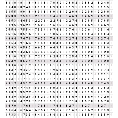
8
1
1
8
9
8
1
1
8
9
8
1
1
8
9
7
8
8
2
1
7
8
8
2
1
7
8
8
2
1
8
2
4
8
3
8
2
4
8
3
8
2
4
8
3
0
9
9
1
1
0
9
9
1
1
0
9
9
1
1
9
1
5
5
1
9
1
5
5
1
9
1
5
5
1
8
0
1
8
9
8
0
1
8
9
8
0
1
8
9
0
2
0
8
8
0
2
0
8
8
0
2
0
8
8
2
5
3
3
6
2
5
3
3
6
2
5
3
3
6
3
4
6
9
6
3
4
6
9
6
3
4
6
9
6
4
6
5
3
8
4
6
5
3
8
4
6
5
3
8
2
2
7
6
4
2
2
7
6
4
2
2
7
6
4
5
7
9
5
5
5
7
9
5
5
5
7
9
5
5
9
6
2
5
7
9
6
2
5
7
9
6
2
5
7
3
4
6
9
6
3
4
6
9
6
3
4
6
9
6
7
5
5
4
9
7
5
5
4
9
7
5
5
4
9
0
7
6
1
7
0
7
6
1
7
0
7
6
1
7
0
5
1
6
7
0
5
1
6
7
0
5
1
6
7
1
0
5
2
7
1
0
5
2
7
1
0
5
2
7
4
8
8
4
3
4
8
8
4
3
4
8
8
4
3
7
6
7
0
7
7
6
7
0
7
7
6
7
0
7
7
2
7
4
2
7
2
7
4
2
7
2
7
4
2
9
1
6
4
1
9
1
6
4
1
9
1
6
4
1
8
8
3
8
2
8
8
3
8
2
8
8
3
8
2
0
5
8
3
2
0
5
8
3
2
0
5
8
3
2
6
6
3
7
1
6
6
3
7
1
6
6
3
7
1
3
1
8
9
8
3
1
8
9
8
3
1
8
9
8
4
3
6
0
6
4
3
6
0
6
4
3
6
0
6
3
1
2
0
2
3
1
2
0
2
3
1
2
0
2
7
2
1
0
1
7
2
1
0
1
7
2
1
0
1
0
2
5
6
2
0
2
5
6
2
0
2
5
6
2
8
5
3
9
3
8
5
3
9
3
8
5
3
9
3
9
4
3
3
6
9
4
3
3
6
9
4
3
3
6
5
5
2
0
2
5
5
2
0
2
5
5
2
0
2
9
1
1
2
3
9
1
1
2
3
9
1
1
2
3
7
1
1
1
2
7
1
1
1
2
7
1
1
1
2
9
4
3
7
1
9
4
3
7
1
9
4
3
7
1
1
9
5
9
5
1
9
5
9
5
1
9
5
9
5
4
9
7
4
2
4
9
7
4
2
4
9
7
4
2
9
4
8
6
5
9
4
8
6
5
9
4
8
6
5
5
2
3
1
4
5
2
3
1
4
5
2
3
1
4
1
7
1
1
2
1
7
1
1
2
1
7
1
1
2
1
0
3
7
1
1
0
3
7
1
1
0
3
7
1
4
9
1
2
3
4
9
1
2
3
4
9
1
2
3
4
8
4
8
3
4
8
4
8
3
4
8
4
8
3
7
7
4
9
4
7
7
4
9
4
7
7
4
9
4
0
0
3
4
7
0
0
3
4
7
0
0
3
4
7
6
7
8
2
1
6
7
8
2
1
6
7
8
2
1
3
5
2
2
4
3
5
2
2
4
3
5
2
2
4
2
0
1
3
4
2
0
1
3
4
2
0
1
3
4
5
8
2
9
2
5
8
2
9
2
5
8
2
9
2
8
5
6
9
6
8
5
6
9
6
8
5
6
9
6
4
7
2
0
2
4
7
2
0
2
4
7
2
0
2
5
7
1
0
1
5
7
1
0
1
5
7
1
0
1
1
6
7
0
7
1
6
7
0
7
1
6
7
0
7
1
7
6
8
5
1
7
6
8
5
1
7
6
8
5
8
2
7
1
8
8
2
7
1
8
8
2
7
1
8
6
7
6
4
1
6
7
6
4
1
6
7
6
4
1
7
9
6
2
8
7
9
6
2
8
7
9
6
2
8
1
7
3
3
6
1
7
3
3
6
1
7
3
3
6
8
4
1
1
2
8
4
1
1
2
8
4
1
1
2
1
3
5
9
5
1
3
5
9
5