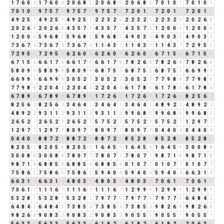
1
7
6
0
6
1
7
6
0
6
2
0
6
8
5
2
0
6
8
5
2
0
6
8
5
7
0
1
0
1
7
0
1
0
1
7
0
1
0
1
9
7
5
7
3
9
7
5
7
3
9
7
5
7
3
7
2
0
1
1
7
2
0
1
1
7
2
0
1
1
4
9
2
5
7
4
9
2
5
7
4
9
2
5
7
2
2
3
2
5
2
2
3
2
5
2
2
3
2
5
2
0
2
6
8
2
0
2
6
8
2
0
2
6
8
4
3
5
7
3
4
3
5
7
3
4
3
5
7
3
1
2
0
0
0
1
2
0
0
0
1
2
0
0
0
5
9
6
8
5
5
9
6
8
5
5
9
6
8
5
4
9
0
3
3
4
9
0
3
3
4
9
0
3
3
7
3
6
7
4
7
3
6
7
4
7
3
6
7
4
1
1
4
3
7
1
1
4
3
7
1
1
4
3
7
7
2
9
5
5
7
2
9
5
5
7
2
9
5
5
6
2
6
0
6
6
2
6
0
6
6
2
6
0
6
6
7
1
5
6
6
7
1
5
6
6
7
1
5
6
6
6
1
7
8
6
6
1
7
8
6
6
1
7
8
7
8
2
6
8
7
8
2
6
8
7
8
2
6
8
5
8
0
9
9
5
8
0
9
9
5
8
0
9
9
6
8
7
5
3
6
8
7
5
3
6
8
7
5
3
6
6
9
9
9
6
6
9
9
9
6
6
9
9
9
3
0
5
2
7
3
0
5
2
7
3
0
5
2
7
7
7
9
8
8
7
7
9
8
8
7
7
9
8
8
2
2
0
4
4
2
2
0
4
4
2
2
0
4
4
6
1
7
8
6
6
1
7
8
6
6
1
7
8
6
6
7
8
9
8
6
7
8
9
8
6
7
8
9
8
1
7
2
6
8
1
7
2
6
8
1
7
2
6
8
8
2
5
6
2
8
2
5
6
2
8
2
5
6
2
3
4
6
4
1
3
4
6
4
1
3
4
6
4
1
4
8
9
2
2
4
8
9
2
2
4
8
9
2
2
9
3
1
1
2
9
3
1
1
2
9
3
1
1
2
9
9
6
8
5
9
9
6
8
5
9
9
6
8
5
2
6
5
2
7
2
6
5
2
7
2
6
5
2
7
5
7
5
2
7
5
7
5
2
7
5
7
5
2
7
1
2
9
7
7
1
2
9
7
7
1
2
9
7
7
8
0
9
7
7
8
0
9
7
7
8
0
9
7
7
0
4
4
0
4
0
4
4
0
4
0
4
4
0
4
8
8
7
2
9
8
8
7
2
9
8
8
7
2
9
8
5
2
8
1
8
5
2
8
1
8
5
2
8
1
8
2
0
5
5
8
2
0
5
5
8
2
0
5
5
1
6
4
5
9
1
6
4
5
9
1
6
4
5
9
3
0
0
8
8
3
0
0
8
8
3
0
0
8
8
7
8
0
7
7
7
8
0
7
7
7
8
0
7
7
9
8
7
1
8
9
8
7
1
8
9
8
7
1
8
6
8
8
5
4
6
8
8
5
4
6
8
8
5
4
0
1
0
7
7
0
1
0
7
7
0
1
0
7
7
7
5
8
6
5
7
5
8
6
5
7
5
8
6
5
5
9
4
0
4
5
9
4
0
4
5
9
4
0
4
6
6
3
1
4
6
6
3
1
4
6
6
3
1
4
4
8
0
3
3
4
8
0
3
3
4
8
0
3
3
7
0
6
1
7
7
0
6
1
7
7
0
6
1
7
1
1
1
6
7
1
1
1
6
7
1
1
1
6
7
1
2
9
9
9
1
2
9
9
9
1
2
9
9
9
5
3
2
8
1
5
3
2
8
1
5
3
2
8
1
7
9
7
7
5
7
9
7
7
5
7
9
7
7
5
6
4
8
4
3
6
4
8
4
3
6
4
8
4
3
7
3
8
5
4
7
3
8
5
4
7
3
8
5
4
9
8
2
6
8
9
8
2
6
8
9
8
2
6
8
9
0
8
3
2
9
0
8
3
2
9
0
8
3
2
9
0
5
5
1
9
0
5
5
1
9
0
5
5
1
5
6
3
3
6
5
6
3
3
6
5
6
3
3
6
6
1
9
2
2
6
1
9
2
2
6
1
9
2
2
2
0
6
3
9