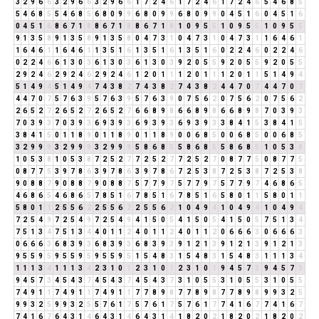
3
2
9
6
6
3
2
9
6
6
3
2
9
6
6
1
7
2
4
6
1
7
2
4
6
1
7
2
4
6
5
4
6
8
5
5
4
6
8
5
5
4
6
8
5
6
8
0
9
9
6
8
0
9
9
6
8
0
9
9
0
4
5
1
6
0
4
5
1
6
0
4
5
1
6
8
6
7
1
8
8
6
7
1
8
8
6
7
1
8
1
0
9
5
5
1
0
9
5
5
1
0
9
5
5
9
1
3
5
8
9
1
3
5
8
9
1
3
5
8
0
4
7
3
1
0
4
7
3
1
0
4
7
3
1
1
6
4
6
1
1
6
4
6
1
1
6
4
6
1
1
3
5
1
6
1
3
5
1
6
1
3
5
1
6
0
2
2
4
6
0
2
2
4
6
0
2
2
4
6
6
1
3
0
3
6
1
3
0
3
6
1
3
0
3
9
2
0
5
5
9
2
0
5
5
9
2
0
5
5
2
9
2
4
6
2
9
2
4
6
2
9
2
4
6
1
2
0
1
1
1
2
0
1
1
1
2
0
1
1
5
1
4
9
4
5
1
4
9
4
5
1
4
9
4
7
4
3
8
2
7
4
3
8
2
7
4
3
8
2
4
4
7
0
7
4
4
7
0
7
4
4
7
0
7
5
7
6
3
9
5
7
6
3
9
5
7
6
3
9
0
7
5
6
2
0
7
5
6
2
0
7
5
6
2
2
6
5
2
7
2
6
5
2
7
2
6
5
2
7
6
6
8
9
8
6
6
8
9
8
6
6
8
9
8
7
0
3
9
3
7
0
3
9
3
7
0
3
9
3
6
9
3
9
3
6
9
3
9
3
6
9
3
9
3
3
8
4
1
5
3
8
4
1
5
3
8
4
1
5
0
1
1
8
9
0
1
1
8
9
0
1
1
8
9
0
0
6
8
5
0
0
6
8
5
0
0
6
8
5
3
2
9
9
9
3
2
9
9
9
3
2
9
9
9
5
8
6
8
5
5
8
6
8
5
5
8
6
8
5
1
0
5
3
8
1
0
5
3
8
1
0
5
3
8
7
2
5
2
7
7
2
5
2
7
7
2
5
2
7
0
8
7
7
5
0
8
7
7
5
0
8
7
7
5
3
9
7
8
6
3
9
7
8
6
3
9
7
8
6
7
2
5
3
8
7
2
5
3
8
7
2
5
3
8
9
0
8
8
7
9
0
8
8
7
9
0
8
8
7
5
7
7
9
7
5
7
7
9
7
5
7
7
9
7
4
6
8
6
5
4
6
8
6
5
4
6
8
6
5
7
8
5
1
6
7
8
5
1
6
7
8
5
1
6
5
8
0
1
1
5
8
0
1
1
5
8
0
1
1
2
5
5
6
2
2
5
5
6
2
2
5
5
6
2
1
0
4
9
4
1
0
4
9
4
1
0
4
9
4
7
2
5
4
9
7
2
5
4
9
7
2
5
4
9
4
1
5
0
5
4
1
5
0
5
4
1
5
0
5
7
5
1
3
4
7
5
1
3
4
7
5
1
3
4
4
0
1
1
2
4
0
1
1
2
4
0
1
1
2
0
6
6
6
3
0
6
6
6
3
0
6
6
6
3
6
8
3
9
3
6
8
3
9
3
6
8
3
9
3
9
1
2
1
3
9
1
2
1
3
9
1
2
1
3
9
5
5
9
5
9
5
5
9
5
9
5
5
9
5
1
5
4
8
3
1
5
4
8
3
1
5
4
8
3
1
1
1
3
4
1
1
1
3
4
1
1
1
3
4
2
3
1
0
1
2
3
1
0
1
2
3
1
0
1
9
4
5
7
3
9
4
5
7
3
9
4
5
7
3
4
5
4
3
7
4
5
4
3
7
4
5
4
3
7
3
1
0
5
5
3
1
0
5
5
3
1
0
5
5
7
4
9
1
1
7
4
9
1
1
7
4
9
1
1
7
7
8
9
8
7
7
8
9
8
7
7
8
9
8
9
9
3
2
5
9
9
3
2
5
9
9
3
2
5
5
7
6
1
7
5
7
6
1
7
5
7
6
1
7
7
4
1
6
7
7
4
1
6
7
7
4
1
6
7
6
4
3
1
4
6
4
3
1
4
6
4
3
1
4
1
8
2
0
2
1
8
2
0
2
1
8
2
0
2