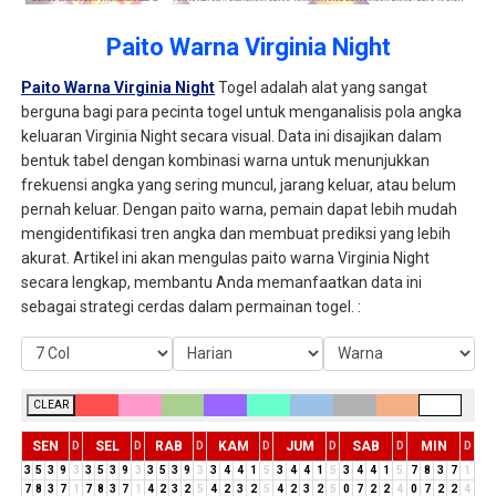
Paito Warna Virginia Night
Paito Warna Virginia Night
Togel adalah alat yang sangat
berguna bagi para pecinta togel untuk menganalisis pola angka
keluaran Virginia Night secara visual. Data ini disajikan dalam
bentuk tabel dengan kombinasi warna untuk menunjukkan
frekuensi angka yang sering muncul, jarang keluar, atau belum
pernah keluar. Dengan paito warna, pemain dapat lebih mudah
mengidentifikasi tren angka dan membuat prediksi yang lebih
akurat. Artikel ini akan mengulas paito warna Virginia Night
secara lengkap, membantu Anda memanfaatkan data ini
sebagai strategi cerdas dalam permainan togel. :
CLEAR
SEN
SEL
RAB
KAM
JUM
SAB
MIN
D
D
D
D
D
D
D
3
5
3
9
3
3
5
3
9
3
3
5
3
9
3
3
4
4
1
5
3
4
4
1
5
3
4
4
1
5
7
8
3
7
1
7
8
3
7
1
7
8
3
7
1
4
2
3
2
5
4
2
3
2
5
4
2
3
2
5
0
7
2
2
4
0
7
2
2
4