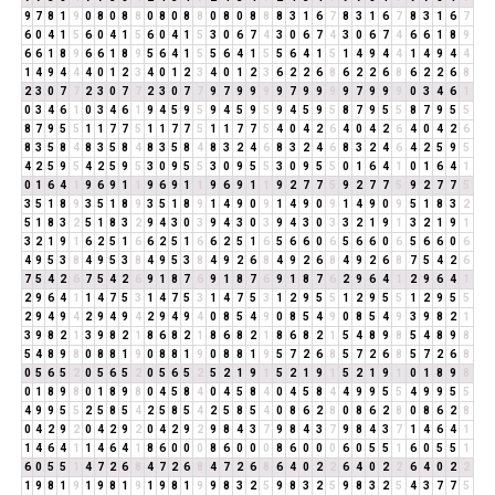
9
7
8
1
9
0
8
0
8
8
0
8
0
8
8
0
8
0
8
8
8
3
1
6
7
8
3
1
6
7
8
3
1
6
7
6
0
4
1
5
6
0
4
1
5
6
0
4
1
5
3
0
6
7
4
3
0
6
7
4
3
0
6
7
4
6
6
1
8
9
6
6
1
8
9
6
6
1
8
9
5
6
4
1
5
5
6
4
1
5
5
6
4
1
5
1
4
9
4
4
1
4
9
4
4
1
4
9
4
4
4
0
1
2
3
4
0
1
2
3
4
0
1
2
3
6
2
2
6
8
6
2
2
6
8
6
2
2
6
8
2
3
0
7
7
2
3
0
7
7
2
3
0
7
7
9
7
9
9
9
9
7
9
9
9
9
7
9
9
9
0
3
4
6
1
0
3
4
6
1
0
3
4
6
1
9
4
5
9
5
9
4
5
9
5
9
4
5
9
5
8
7
9
5
5
8
7
9
5
5
8
7
9
5
5
1
1
7
7
5
1
1
7
7
5
1
1
7
7
5
4
0
4
2
6
4
0
4
2
6
4
0
4
2
6
8
3
5
8
4
8
3
5
8
4
8
3
5
8
4
8
3
2
4
6
8
3
2
4
6
8
3
2
4
6
4
2
5
9
5
4
2
5
9
5
4
2
5
9
5
3
0
9
5
5
3
0
9
5
5
3
0
9
5
5
0
1
6
4
1
0
1
6
4
1
0
1
6
4
1
9
6
9
1
1
9
6
9
1
1
9
6
9
1
1
9
2
7
7
5
9
2
7
7
5
9
2
7
7
5
3
5
1
8
9
3
5
1
8
9
3
5
1
8
9
1
4
9
0
9
1
4
9
0
9
1
4
9
0
9
5
1
8
3
2
5
1
8
3
2
5
1
8
3
2
9
4
3
0
3
9
4
3
0
3
9
4
3
0
3
3
2
1
9
1
3
2
1
9
1
3
2
1
9
1
6
2
5
1
6
6
2
5
1
6
6
2
5
1
6
5
6
6
0
6
5
6
6
0
6
5
6
6
0
6
4
9
5
3
8
4
9
5
3
8
4
9
5
3
8
4
9
2
6
8
4
9
2
6
8
4
9
2
6
8
7
5
4
2
6
7
5
4
2
6
7
5
4
2
6
9
1
8
7
6
9
1
8
7
6
9
1
8
7
6
2
9
6
4
1
2
9
6
4
1
2
9
6
4
1
1
4
7
5
3
1
4
7
5
3
1
4
7
5
3
1
2
9
5
5
1
2
9
5
5
1
2
9
5
5
2
9
4
9
4
2
9
4
9
4
2
9
4
9
4
0
8
5
4
9
0
8
5
4
9
0
8
5
4
9
3
9
8
2
1
3
9
8
2
1
3
9
8
2
1
8
6
8
2
1
8
6
8
2
1
8
6
8
2
1
5
4
8
9
8
5
4
8
9
8
5
4
8
9
8
0
8
8
1
9
0
8
8
1
9
0
8
8
1
9
5
7
2
6
8
5
7
2
6
8
5
7
2
6
8
0
5
6
5
2
0
5
6
5
2
0
5
6
5
2
5
2
1
9
1
5
2
1
9
1
5
2
1
9
1
0
1
8
9
8
0
1
8
9
8
0
1
8
9
8
0
4
5
8
4
0
4
5
8
4
0
4
5
8
4
4
9
9
5
5
4
9
9
5
5
4
9
9
5
5
2
5
8
5
4
2
5
8
5
4
2
5
8
5
4
0
8
6
2
8
0
8
6
2
8
0
8
6
2
8
0
4
2
9
2
0
4
2
9
2
0
4
2
9
2
9
8
4
3
7
9
8
4
3
7
9
8
4
3
7
1
4
6
4
1
1
4
6
4
1
1
4
6
4
1
8
6
0
0
0
8
6
0
0
0
8
6
0
0
0
6
0
5
5
1
6
0
5
5
1
6
0
5
5
1
4
7
2
6
8
4
7
2
6
8
4
7
2
6
8
6
4
0
2
2
6
4
0
2
2
6
4
0
2
2
1
9
8
1
9
1
9
8
1
9
1
9
8
1
9
9
8
3
2
5
9
8
3
2
5
9
8
3
2
5
4
3
7
7
5