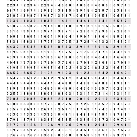
5
4
3
4
7
7
6
0
9
9
7
6
0
9
9
7
6
0
9
9
9
8
2
3
5
9
8
2
3
5
9
8
2
3
5
2
2
3
4
7
2
2
3
4
7
2
2
3
4
7
4
0
0
0
0
4
0
0
0
0
4
0
0
0
0
6
9
7
4
2
6
9
7
4
2
6
9
7
4
2
3
9
1
5
6
3
9
1
5
6
3
9
1
5
6
2
3
8
7
6
2
3
8
7
6
2
3
8
7
6
3
9
8
7
6
3
9
8
7
6
3
9
8
7
6
0
6
5
8
4
0
6
5
8
4
0
6
5
8
4
1
0
3
9
3
1
0
3
9
3
1
0
3
9
3
1
4
4
1
5
1
4
4
1
5
1
4
4
1
5
6
5
8
7
6
6
5
8
7
6
6
5
8
7
6
0
9
1
8
9
0
9
1
8
9
0
9
1
8
9
5
0
1
6
7
5
0
1
6
7
5
0
1
6
7
3
9
7
1
8
3
9
7
1
8
3
9
7
1
8
7
2
9
0
9
7
2
9
0
9
7
2
9
0
9
1
6
0
1
1
1
6
0
1
1
1
6
0
1
1
9
9
6
4
1
9
9
6
4
1
9
9
6
4
1
5
8
3
1
4
5
8
3
1
4
5
8
3
1
4
3
7
2
5
7
3
7
2
5
7
3
7
2
5
7
4
4
3
2
5
4
4
3
2
5
4
4
3
2
5
8
5
4
3
7
8
5
4
3
7
8
5
4
3
7
3
9
1
6
7
3
9
1
6
7
3
9
1
6
7
8
1
9
5
5
8
1
9
5
5
8
1
9
5
5
7
1
7
5
3
7
1
7
5
3
7
1
7
5
3
4
3
9
9
9
4
3
9
9
9
4
3
9
9
9
6
1
8
0
8
6
1
8
0
8
6
1
8
0
8
4
6
4
8
3
4
6
4
8
3
4
6
4
8
3
3
7
2
6
8
3
7
2
6
8
3
7
2
6
8
2
7
6
8
5
2
7
6
8
5
2
7
6
8
5
4
9
9
5
5
4
9
9
5
5
4
9
9
5
5
6
3
2
2
4
6
3
2
2
4
6
3
2
2
4
6
6
5
7
3
6
6
5
7
3
6
6
5
7
3
9
1
2
3
5
9
1
2
3
5
9
1
2
3
5
1
6
4
2
6
1
6
4
2
6
1
6
4
2
6
9
6
1
2
3
9
6
1
2
3
9
6
1
2
3
8
4
4
1
5
8
4
4
1
5
8
4
4
1
5
4
4
4
1
5
4
4
4
1
5
4
4
4
1
5
4
4
8
8
7
4
4
8
8
7
4
4
8
8
7
1
9
9
1
1
1
9
9
1
1
1
9
9
1
1
0
4
5
0
5
0
4
5
0
5
0
4
5
0
5
0
2
5
7
3
0
2
5
7
3
0
2
5
7
3
8
8
0
3
3
8
8
0
3
3
8
8
0
3
3
7
3
1
4
5
7
3
1
4
5
7
3
1
4
5
7
0
8
3
2
7
0
8
3
2
7
0
8
3
2
2
0
1
0
1
2
0
1
0
1
2
0
1
0
1
6
3
8
0
8
6
3
8
0
8
6
3
8
0
8
8
7
2
5
7
8
7
2
5
7
8
7
2
5
7
9
3
5
7
3
9
3
5
7
3
9
3
5
7
3
2
6
9
1
1
2
6
9
1
1
2
6
9
1
1
1
7
4
3
7
1
7
4
3
7
1
7
4
3
7
4
3
3
0
3
4
3
3
0
3
4
3
3
0
3
8
4
8
1
9
8
4
8
1
9
8
4
8
1
9
8
7
9
1
1
8
7
9
1
1
8
7
9
1
1
6
3
8
5
4
6
3
8
5
4
6
3
8
5
4
0
9
7
2
9
0
9
7
2
9
0
9
7
2
9
9
1
2
6
8
9
1
2
6
8
9
1
2
6
8
2
9
4
1
5
2
9
4
1
5
2
9
4
1
5
3
5
9
2
2
3
5
9
2
2
3
5
9
2
2
3
3
6
1
7
3
3
6
1
7
3
3
6
1
7
5
7
6
7
4
5
7
6
7
4
5
7
6
7
4
8
3
6
8
5
8
3
6
8
5
8
3
6
8
5
5
3
7
9
7
5
3
7
9
7