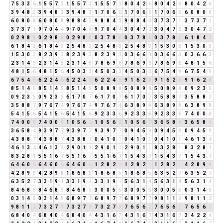
7
5
3
3
6
1
5
5
7
3
1
5
5
7
3
1
5
5
7
3
8
0
4
2
6
8
0
4
2
6
8
0
4
2
6
3
9
4
8
3
3
9
4
8
3
3
9
4
8
3
1
7
0
6
6
1
7
0
6
6
1
7
0
6
6
6
0
8
0
8
6
0
8
0
8
6
0
8
0
8
9
8
8
4
3
9
8
8
4
3
9
8
8
4
3
3
7
3
7
1
3
7
3
7
1
3
7
3
7
1
9
7
0
4
4
9
7
0
4
4
9
7
0
4
4
3
0
4
7
2
3
0
4
7
2
3
0
4
7
2
0
2
9
8
8
0
2
9
8
8
0
2
9
8
8
0
3
7
8
6
0
3
7
8
6
0
3
7
8
6
6
1
8
4
3
6
1
8
4
3
6
1
8
4
3
2
5
4
8
3
2
5
4
8
3
2
5
4
8
3
1
5
3
0
3
1
5
3
0
3
1
5
3
0
3
8
2
3
9
3
8
2
3
9
3
8
2
3
9
3
0
3
6
6
3
0
3
6
6
3
0
3
6
6
3
2
3
1
4
5
2
3
1
4
5
2
3
1
4
5
7
8
6
9
6
7
8
6
9
6
7
8
6
9
6
4
8
1
5
6
4
8
1
5
6
4
8
1
5
6
4
5
0
3
3
4
5
0
3
3
4
5
0
3
3
6
7
5
4
9
6
7
5
4
9
6
7
5
4
9
6
2
2
4
6
6
2
2
4
6
6
2
2
4
6
9
1
6
2
8
9
1
6
2
8
9
1
6
2
8
8
5
1
4
5
8
5
1
4
5
8
5
1
4
5
5
0
8
9
8
5
0
8
9
8
5
0
8
9
8
0
9
2
3
5
0
9
2
3
5
0
9
2
3
5
6
1
7
0
7
6
1
7
0
7
6
1
7
0
7
3
5
8
8
7
3
5
8
8
7
3
5
8
8
7
9
7
6
7
4
9
7
6
7
4
9
7
6
7
4
6
3
8
9
8
6
3
8
9
8
6
3
8
9
8
5
4
1
5
6
5
4
1
5
6
5
4
1
5
6
9
2
3
3
6
9
2
3
3
6
9
2
3
3
6
7
4
0
0
0
7
4
0
0
0
7
4
0
0
0
1
0
5
6
2
1
0
5
6
2
1
0
5
6
2
3
6
5
8
4
3
6
5
8
4
3
6
5
8
4
9
3
9
7
7
9
3
9
7
7
9
3
9
7
7
0
9
4
5
9
0
9
4
5
9
0
9
4
5
9
4
3
8
8
7
4
3
8
8
7
4
3
8
8
7
0
4
1
0
1
0
4
1
0
1
0
4
1
0
1
4
6
1
3
4
4
6
1
3
4
4
6
1
3
4
2
9
0
1
1
2
9
0
1
1
2
9
0
1
1
8
3
2
8
1
8
3
2
8
1
8
3
2
8
1
5
5
1
6
7
5
5
1
6
7
5
5
1
6
7
1
5
4
3
7
1
5
4
3
7
1
5
4
3
7
6
4
6
0
6
6
4
6
0
6
6
4
6
0
6
1
2
8
2
1
1
2
8
2
1
1
2
8
2
1
4
2
8
9
8
4
2
8
9
8
4
2
8
9
8
1
8
6
8
5
1
8
6
8
5
1
8
6
8
5
6
3
5
2
7
6
3
5
2
7
6
3
5
2
7
3
3
1
9
1
3
3
1
9
1
3
3
1
9
1
5
6
3
1
4
5
6
3
1
4
5
6
3
1
4
8
4
6
8
5
8
4
6
8
5
8
4
6
8
5
3
0
0
5
5
3
0
0
5
5
3
0
0
5
5
0
3
1
4
5
0
3
1
4
5
0
3
1
4
5
6
8
9
7
7
6
8
9
7
7
6
8
9
7
7
9
8
1
1
2
9
8
1
1
2
9
8
1
1
2
7
3
2
7
9
7
3
2
7
9
7
3
2
7
9
7
6
5
6
2
7
6
5
6
2
7
6
5
6
2
6
8
4
0
4
6
8
4
0
4
6
8
4
0
4
4
3
1
6
7
4
3
1
6
7
4
3
1
6
7
3
4
2
2
4