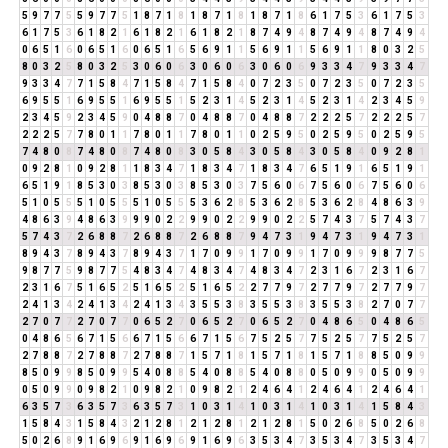
5
9
7
7
5
5
9
7
7
5
1
8
7
1
8
1
8
7
1
8
1
8
7
1
8
6
1
7
5
3
6
1
7
5
3
6
1
7
5
3
6
1
8
2
1
6
1
8
2
1
6
1
8
2
1
8
7
4
9
4
8
7
4
9
4
8
7
4
9
4
0
6
5
1
6
0
6
5
1
6
0
6
5
1
6
5
6
9
1
1
5
6
9
1
1
5
6
9
1
1
8
0
3
2
5
8
0
3
2
5
8
0
3
2
5
3
0
6
0
6
3
0
6
0
6
3
0
6
0
6
9
3
3
4
7
9
3
3
4
7
9
3
3
4
7
7
1
5
8
4
7
1
5
8
4
7
1
5
8
4
0
7
2
3
5
0
7
2
3
5
0
7
2
3
5
6
9
5
5
1
6
9
5
5
1
6
9
5
5
1
5
2
3
1
4
5
2
3
1
4
5
2
3
1
4
2
3
4
5
9
2
3
4
5
9
2
3
4
5
9
0
4
8
8
7
0
4
8
8
7
0
4
8
8
7
2
2
2
5
7
2
2
2
5
7
2
2
2
5
7
7
8
0
1
1
7
8
0
1
1
7
8
0
1
1
0
2
5
9
5
0
2
5
9
5
0
2
5
9
5
7
4
8
0
8
7
4
8
0
8
7
4
8
0
8
3
0
5
8
4
3
0
5
8
4
3
0
5
8
4
0
9
2
8
1
0
9
2
8
1
0
9
2
8
1
1
8
3
4
7
1
8
3
4
7
1
8
3
4
7
6
5
1
9
1
6
5
1
9
1
6
5
1
9
1
8
5
3
0
3
8
5
3
0
3
8
5
3
0
3
7
5
6
0
6
7
5
6
0
6
7
5
6
0
6
5
1
0
5
5
5
1
0
5
5
5
1
0
5
5
5
3
6
2
8
5
3
6
2
8
5
3
6
2
8
4
8
6
3
9
4
8
6
3
9
4
8
6
3
9
9
9
0
2
2
9
9
0
2
2
9
9
0
2
2
5
7
4
3
7
5
7
4
3
7
5
7
4
3
7
2
6
8
8
7
2
6
8
8
7
2
6
8
8
7
9
4
7
3
1
9
4
7
3
1
9
4
7
3
1
8
9
4
3
7
8
9
4
3
7
8
9
4
3
7
1
7
0
9
9
1
7
0
9
9
1
7
0
9
9
9
8
7
7
5
9
8
7
7
5
9
8
7
7
5
4
8
3
4
7
4
8
3
4
7
4
8
3
4
7
2
3
1
6
7
2
3
1
6
7
2
3
1
6
7
5
1
6
5
2
5
1
6
5
2
5
1
6
5
2
2
7
7
9
7
2
7
7
9
7
2
7
7
9
7
2
4
1
3
4
2
4
1
3
4
2
4
1
3
4
3
5
5
3
8
3
5
5
3
8
3
5
5
3
8
2
7
0
7
7
2
7
0
7
7
2
7
0
7
7
0
6
5
2
7
0
6
5
2
7
0
6
5
2
7
0
4
8
6
5
0
4
8
6
5
0
4
8
6
5
6
7
1
5
6
6
7
1
5
6
6
7
1
5
6
7
5
2
5
7
7
5
2
5
7
7
5
2
5
7
2
7
8
8
7
2
7
8
8
7
2
7
8
8
7
1
5
7
1
8
1
5
7
1
8
1
5
7
1
8
8
5
0
9
9
8
5
0
9
9
8
5
0
9
9
5
4
0
8
8
5
4
0
8
8
5
4
0
8
8
0
5
0
9
9
0
5
0
9
9
0
5
0
9
9
0
9
8
2
1
0
9
8
2
1
0
9
8
2
1
2
4
6
4
1
2
4
6
4
1
2
4
6
4
1
6
3
5
7
3
6
3
5
7
3
6
3
5
7
3
1
0
3
1
4
1
0
3
1
4
1
0
3
1
4
1
5
8
4
3
1
5
8
4
3
1
5
8
4
3
2
1
2
8
1
2
1
2
8
1
2
1
2
8
1
5
0
2
6
8
5
0
2
6
8
5
0
2
6
8
9
1
6
9
6
9
1
6
9
6
9
1
6
9
6
3
5
3
4
7
3
5
3
4
7
3
5
3
4
7