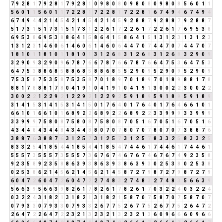
7
9
2
8
1
7
9
2
8
1
7
9
2
8
1
0
9
8
0
8
0
9
8
0
8
0
9
8
0
8
5
6
0
1
1
5
6
0
1
1
5
6
0
1
1
7
2
2
8
1
7
2
2
8
1
7
2
2
8
1
6
7
4
9
4
6
7
4
9
4
6
7
4
9
4
4
2
1
4
5
4
2
1
4
5
4
2
1
4
5
9
2
8
8
7
9
2
8
8
7
9
2
8
8
7
5
1
7
3
1
5
1
7
3
1
5
1
7
3
1
2
2
6
1
7
2
2
6
1
7
2
2
6
1
7
6
9
5
3
8
6
9
5
3
8
6
9
5
3
8
8
6
4
1
5
8
6
4
1
5
8
6
4
1
5
1
3
1
2
3
1
3
1
2
3
1
3
1
2
3
1
4
6
0
6
1
4
6
0
6
1
4
6
0
6
4
4
7
0
7
4
4
7
0
7
4
4
7
0
7
1
8
1
0
1
1
8
1
0
1
1
8
1
0
1
3
1
2
6
8
3
1
2
6
8
3
1
2
6
8
3
2
9
0
9
3
2
9
0
9
3
2
9
0
9
6
7
8
7
6
6
7
8
7
6
6
7
8
7
6
6
4
7
5
3
6
4
7
5
3
6
4
7
5
3
8
8
6
8
5
8
8
6
8
5
8
8
6
8
5
5
2
9
0
9
5
2
9
0
9
5
2
9
0
9
7
5
3
5
8
7
5
3
5
8
7
5
3
5
8
7
0
1
8
9
7
0
1
8
9
7
0
1
8
9
8
8
1
7
8
8
8
1
7
8
8
8
1
7
8
0
4
1
9
1
0
4
1
9
1
0
4
1
9
1
3
0
0
2
2
3
0
0
2
2
3
0
0
2
2
1
2
2
9
2
1
2
2
9
2
1
2
2
9
2
5
9
1
8
9
5
9
1
8
9
5
9
1
8
9
3
1
4
1
5
3
1
4
1
5
3
1
4
1
5
0
1
7
6
4
0
1
7
6
4
0
1
7
6
4
6
6
1
0
1
6
6
1
0
1
6
6
1
0
1
6
8
9
2
2
6
8
9
2
2
6
8
9
2
2
3
3
9
9
9
3
3
9
9
9
3
3
9
9
9
7
5
8
0
8
7
5
8
0
8
7
5
8
0
8
7
0
5
1
6
7
0
5
1
6
7
0
5
1
6
4
3
4
4
8
4
3
4
4
8
4
3
4
4
8
8
0
7
0
7
8
0
7
0
7
8
0
7
0
7
3
8
8
7
6
3
8
8
7
6
3
8
8
7
6
3
1
2
5
7
3
1
2
5
7
3
1
2
5
7
8
3
3
2
5
8
3
3
2
5
8
3
3
2
5
4
1
8
5
4
4
1
8
5
4
4
1
8
5
4
7
4
4
6
1
7
4
4
6
1
7
4
4
6
1
5
5
5
7
3
5
5
5
7
3
5
5
5
7
3
6
7
6
7
4
6
7
6
7
4
6
7
6
7
4
9
2
3
5
8
9
2
3
5
8
9
2
3
5
8
8
6
3
9
3
8
6
3
9
3
8
6
3
9
3
0
2
5
3
8
0
2
5
3
8
0
2
5
3
8
6
2
1
4
5
6
2
1
4
5
6
2
1
4
5
8
7
2
7
9
8
7
2
7
9
8
7
2
7
9
6
0
4
7
2
6
0
4
7
2
6
0
4
7
2
2
7
4
8
3
2
7
4
8
3
2
7
4
8
3
5
6
6
3
9
5
6
6
3
9
5
6
6
3
9
8
2
6
1
7
8
2
6
1
7
8
2
6
1
7
0
3
2
2
4
0
3
2
2
4
0
3
2
2
4
3
1
8
2
1
3
1
8
2
1
3
1
8
2
1
5
8
7
0
7
5
8
7
0
7
5
8
7
0
7
0
7
9
3
3
0
7
9
3
3
0
7
9
3
3
2
6
7
7
5
2
6
7
7
5
2
6
7
7
5
2
6
4
7
2
2
6
4
7
2
2
6
4
7
2
2
3
2
1
3
2
3
2
1
3
2
3
2
1
3
6
0
9
6
6
6
0
9
6
6