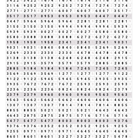
3
4
2
2
4
3
4
2
2
4
1
6
7
4
2
1
6
7
4
2
1
6
7
4
2
3
1
1
6
7
3
1
1
6
7
3
1
1
6
7
9
2
5
2
7
9
2
5
2
7
9
2
5
2
7
7
2
7
4
2
7
2
7
4
2
7
2
7
4
2
2
7
7
1
8
2
7
7
1
8
2
7
7
1
8
6
0
0
7
7
6
0
0
7
7
6
0
0
7
7
3
5
1
7
8
3
5
1
7
8
3
5
1
7
8
0
9
5
3
8
0
9
5
3
8
0
9
5
3
8
0
4
4
7
2
0
4
4
7
2
0
4
4
7
2
5
9
6
4
1
5
9
6
4
1
5
9
6
4
1
2
2
8
1
9
2
2
8
1
9
2
2
8
1
9
3
1
5
0
5
3
1
5
0
5
3
1
5
0
5
9
9
9
4
4
9
9
9
4
4
9
9
9
4
4
5
9
3
9
3
5
9
3
9
3
5
9
3
9
3
0
0
2
7
9
0
0
2
7
9
0
0
2
7
9
0
5
8
0
8
0
5
8
0
8
0
5
8
0
8
3
0
8
8
7
3
0
8
8
7
3
0
8
8
7
6
2
7
2
9
6
2
7
2
9
6
2
7
2
9
1
9
5
8
4
1
9
5
8
4
1
9
5
8
4
2
3
4
1
5
2
3
4
1
5
2
3
4
1
5
9
0
3
1
4
9
0
3
1
4
9
0
3
1
4
0
8
4
0
4
0
8
4
0
4
0
8
4
0
4
5
2
6
9
6
5
2
6
9
6
5
2
6
9
6
2
3
3
0
3
2
3
3
0
3
2
3
3
0
3
4
4
7
8
6
4
4
7
8
6
4
4
7
8
6
3
1
3
8
2
3
1
3
8
2
3
1
3
8
2
6
2
4
8
3
6
2
4
8
3
6
2
4
8
3
2
9
1
5
6
2
9
1
5
6
2
9
1
5
6
3
5
7
9
7
3
5
7
9
7
3
5
7
9
7
2
8
8
5
4
2
8
8
5
4
2
8
8
5
4
9
1
8
4
3
9
1
8
4
3
9
1
8
4
3
7
2
4
5
9
7
2
4
5
9
7
2
4
5
9
3
5
6
9
6
3
5
6
9
6
3
5
6
9
6
1
2
7
7
5
1
2
7
7
5
1
2
7
7
5
9
1
2
2
4
9
1
2
2
4
9
1
2
2
4
5
9
4
5
9
5
9
4
5
9
5
9
4
5
9
3
9
3
5
8
3
9
3
5
8
3
9
3
5
8
7
6
7
2
9
7
6
7
2
9
7
6
7
2
9
2
5
9
3
3
2
5
9
3
3
2
5
9
3
3
2
2
3
6
9
2
2
3
6
9
2
2
3
6
9
0
8
2
4
6
0
8
2
4
6
0
8
2
4
6
2
3
7
9
7
2
3
7
9
7
2
3
7
9
7
0
9
6
0
6
0
9
6
0
6
0
9
6
0
6
9
5
6
3
9
9
5
6
3
9
9
5
6
3
9
5
6
6
2
8
5
6
6
2
8
5
6
6
2
8
4
6
0
6
6
4
6
0
6
6
4
6
0
6
6
1
3
0
7
7
1
3
0
7
7
1
3
0
7
7
7
8
1
4
5
7
8
1
4
5
7
8
1
4
5
8
8
5
5
1
8
8
5
5
1
8
8
5
5
1
5
0
2
1
3
5
0
2
1
3
5
0
2
1
3
4
6
4
3
7
4
6
4
3
7
4
6
4
3
7
2
8
7
5
3
2
8
7
5
3
2
8
7
5
3
5
7
1
6
7
5
7
1
6
7
5
7
1
6
7
5
4
7
7
5
5
4
7
7
5
5
4
7
7
5
8
0
0
3
3
8
0
0
3
3
8
0
0
3
3
9
3
7
6
4
9
3
7
6
4
9
3
7
6
4
0
3
5
2
7
0
3
5
2
7
0
3
5
2
7
9
2
5
5
1
9
2
5
5
1
9
2
5
5
1
0
9
7
1
8
0
9
7
1
8
0
9
7
1
8
4
6
4
5
9
4
6
4
5
9
4
6
4
5
9
8
6
0
1
1
8
6
0
1
1
8
6
0
1
1
3
3
2
7
9
3
3
2
7
9
3
3
2
7
9
5
4
7
8
6