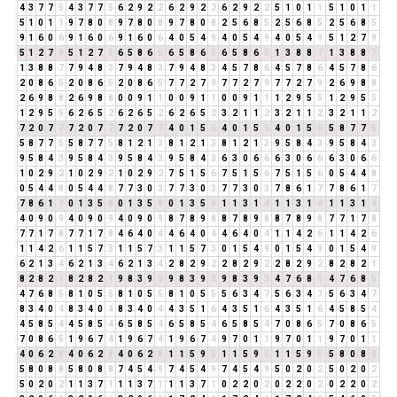
4
3
7
7
5
4
3
7
7
5
6
2
9
2
2
6
2
9
2
2
6
2
9
2
2
5
1
0
1
1
5
1
0
1
1
5
1
0
1
1
9
7
8
0
8
9
7
8
0
8
9
7
8
0
8
2
5
6
8
5
2
5
6
8
5
2
5
6
8
5
9
1
6
0
6
9
1
6
0
6
9
1
6
0
6
4
0
5
4
9
4
0
5
4
9
4
0
5
4
9
5
1
2
7
9
5
1
2
7
9
5
1
2
7
9
6
5
8
6
5
6
5
8
6
5
6
5
8
6
5
1
3
8
8
7
1
3
8
8
7
1
3
8
8
7
7
9
4
8
3
7
9
4
8
3
7
9
4
8
3
4
5
7
8
6
4
5
7
8
6
4
5
7
8
6
2
0
8
6
5
2
0
8
6
5
2
0
8
6
5
7
7
2
7
9
7
7
2
7
9
7
7
2
7
9
2
6
9
8
8
2
6
9
8
8
2
6
9
8
8
0
0
9
1
1
0
0
9
1
1
0
0
9
1
1
1
2
9
5
5
1
2
9
5
5
1
2
9
5
5
6
2
6
5
2
6
2
6
5
2
6
2
6
5
2
3
2
1
1
2
3
2
1
1
2
3
2
1
1
2
7
2
0
7
7
7
2
0
7
7
7
2
0
7
7
4
0
1
5
6
4
0
1
5
6
4
0
1
5
6
5
8
7
7
5
5
8
7
7
5
5
8
7
7
5
8
1
2
1
3
8
1
2
1
3
8
1
2
1
3
9
5
8
4
3
9
5
8
4
3
9
5
8
4
3
9
5
8
4
3
9
5
8
4
3
9
5
8
4
3
6
3
0
6
6
6
3
0
6
6
6
3
0
6
6
1
0
2
9
2
1
0
2
9
2
1
0
2
9
2
7
5
1
5
6
7
5
1
5
6
7
5
1
5
6
0
5
4
4
8
0
5
4
4
8
0
5
4
4
8
7
7
3
0
3
7
7
3
0
3
7
7
3
0
3
7
8
6
1
7
7
8
6
1
7
7
8
6
1
7
0
1
3
5
8
0
1
3
5
8
0
1
3
5
8
1
1
3
1
4
1
1
3
1
4
1
1
3
1
4
4
0
9
0
9
4
0
9
0
9
4
0
9
0
9
8
7
8
9
8
8
7
8
9
8
8
7
8
9
8
7
7
1
7
8
7
7
1
7
8
7
7
1
7
8
4
6
4
0
4
4
6
4
0
4
4
6
4
0
4
1
1
4
2
6
1
1
4
2
6
1
1
4
2
6
1
1
5
7
3
1
1
5
7
3
1
1
5
7
3
0
1
5
4
9
0
1
5
4
9
0
1
5
4
9
6
2
1
3
4
6
2
1
3
4
6
2
1
3
4
2
8
2
9
2
2
8
2
9
2
2
8
2
9
2
8
2
8
2
1
8
2
8
2
1
8
2
8
2
1
9
8
3
9
3
9
8
3
9
3
9
8
3
9
3
4
7
6
8
5
4
7
6
8
5
4
7
6
8
5
8
1
0
5
5
8
1
0
5
5
8
1
0
5
5
5
6
3
4
7
5
6
3
4
7
5
6
3
4
7
8
3
4
0
4
8
3
4
0
4
8
3
4
0
4
4
3
5
1
6
4
3
5
1
6
4
3
5
1
6
4
5
8
5
4
4
5
8
5
4
4
5
8
5
4
6
5
8
5
4
6
5
8
5
4
6
5
8
5
4
7
0
8
6
5
7
0
8
6
5
7
0
8
6
5
1
9
6
7
4
1
9
6
7
4
1
9
6
7
4
9
7
0
1
1
9
7
0
1
1
9
7
0
1
1
4
0
6
2
8
4
0
6
2
8
4
0
6
2
8
1
1
5
9
5
1
1
5
9
5
1
1
5
9
5
5
8
0
8
8
5
8
0
8
8
5
8
0
8
8
7
4
5
4
9
7
4
5
4
9
7
4
5
4
9
5
0
2
0
2
5
0
2
0
2
5
0
2
0
2
1
1
3
7
1
1
1
3
7
1
1
1
3
7
1
0
2
2
0
2
0
2
2
0
2
0
2
2
0
2