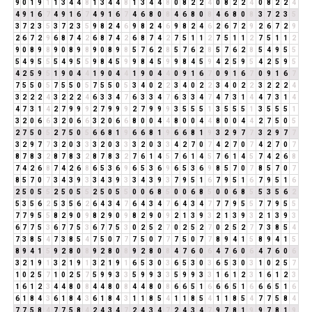
9
0
1
9
1
1
3
4
4
8
1
3
4
4
8
1
3
4
4
8
0
8
2
2
4
0
8
2
2
4
0
8
2
2
4
4
9
1
6
7
4
9
1
6
7
4
9
1
6
7
4
6
8
0
8
4
6
8
0
8
4
6
8
0
8
3
7
2
3
5
3
7
2
3
5
3
7
2
3
5
9
8
2
4
6
9
8
2
4
6
9
8
2
4
6
2
6
7
2
9
2
6
7
2
9
2
6
7
2
9
6
8
7
4
2
6
8
7
4
2
6
8
7
4
2
7
5
1
1
2
7
5
1
1
2
7
5
1
1
2
9
0
8
9
8
9
0
8
9
8
9
0
8
9
8
5
7
6
2
8
5
7
6
2
8
5
7
6
2
8
5
4
9
5
5
5
4
9
5
5
5
4
9
5
5
9
8
4
5
9
9
8
4
5
9
9
8
4
5
9
4
2
5
9
5
4
2
5
9
5
4
2
5
9
5
1
9
0
4
4
1
9
0
4
4
1
9
0
4
4
0
9
1
6
7
0
9
1
6
7
0
9
1
6
7
7
5
5
0
5
7
5
5
0
5
7
5
5
0
5
3
4
0
2
2
3
4
0
2
2
3
4
0
2
2
3
2
2
2
4
3
2
2
2
4
3
2
2
2
4
6
3
3
4
7
6
3
3
4
7
6
3
3
4
7
4
7
3
1
4
4
7
3
1
4
4
7
3
1
4
2
7
9
9
9
2
7
9
9
9
2
7
9
9
9
3
5
5
5
1
3
5
5
5
1
3
5
5
5
1
3
2
0
6
6
3
2
0
6
6
3
2
0
6
6
8
0
0
4
4
8
0
0
4
4
8
0
0
4
4
2
7
5
0
5
2
7
5
0
5
2
7
5
0
5
6
6
8
1
9
6
6
8
1
9
6
6
8
1
9
3
2
9
7
7
3
2
9
7
7
3
2
9
7
7
3
2
0
3
3
3
2
0
3
3
3
2
0
3
3
4
2
7
0
7
4
2
7
0
7
4
2
7
0
7
8
7
8
3
2
8
7
8
3
2
8
7
8
3
2
7
6
1
4
5
7
6
1
4
5
7
6
1
4
5
7
4
2
6
8
7
4
2
6
8
7
4
2
6
8
6
5
3
6
9
6
5
3
6
9
6
5
3
6
9
8
5
7
0
7
8
5
7
0
7
8
5
7
0
7
3
4
3
9
3
3
4
3
9
3
3
4
3
9
3
7
9
5
1
6
7
9
5
1
6
7
9
5
1
6
2
5
0
5
5
2
5
0
5
5
2
5
0
5
5
0
0
6
8
5
0
0
6
8
5
0
0
6
8
5
5
3
5
6
2
5
3
5
6
2
5
3
5
6
2
6
4
3
4
7
6
4
3
4
7
6
4
3
4
7
7
7
9
5
5
7
7
9
5
5
7
7
9
5
5
8
2
9
0
9
8
2
9
0
9
8
2
9
0
9
2
1
3
9
3
2
1
3
9
3
2
1
3
9
3
6
7
7
5
3
6
7
7
5
3
6
7
7
5
3
0
2
5
2
7
0
2
5
2
7
0
2
5
2
7
7
3
8
5
4
7
3
8
5
4
7
3
8
5
4
7
5
0
7
7
7
5
0
7
7
7
5
0
7
7
8
9
4
1
5
8
9
4
1
5
8
9
4
1
5
9
2
8
0
8
9
2
8
0
8
9
2
8
0
8
4
7
6
0
6
4
7
6
0
6
4
7
6
0
6
3
2
1
9
1
3
2
1
9
1
3
2
1
9
1
6
5
3
0
3
6
5
3
0
3
6
5
3
0
3
1
0
2
5
7
1
0
2
5
7
1
0
2
5
7
5
9
9
3
3
5
9
9
3
3
5
9
9
3
3
1
6
1
2
3
1
6
1
2
3
1
6
1
2
3
4
4
8
0
8
4
4
8
0
8
4
4
8
0
8
6
6
5
1
6
6
6
5
1
6
6
6
5
1
6
6
1
8
4
3
6
1
8
4
3
6
1
8
4
3
1
1
8
5
4
1
1
8
5
4
1
1
8
5
4
7
7
5
8
4
7
7
5
8
4
7
7
5
8
4
2
4
3
4
7
2
4
3
4
7
2
4
3
4
7
9
7
8
1
9
9
7
8
1
9