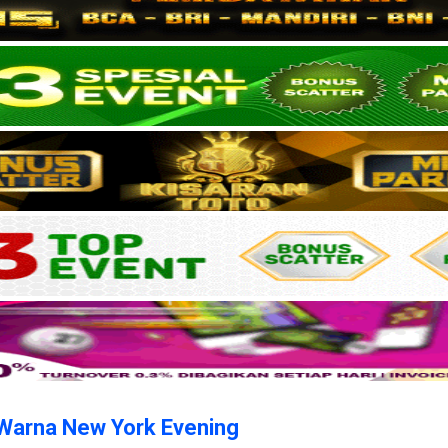
 Warna New York Evening