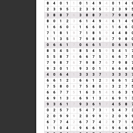
8
4
0
1
1
0
1
4
9
4
0
1
4
2
3
9
5
5
2
3
9
5
5
2
3
9
3
8
8
7
6
3
8
8
7
6
7
9
8
8
0
1
2
3
6
1
4
9
4
6
1
4
1
6
6
0
6
1
6
6
0
6
1
6
6
7
1
8
1
9
7
1
8
1
9
4
4
8
1
1
3
5
8
7
9
8
0
8
7
9
8
0
6
6
1
7
0
6
6
1
7
0
6
6
8
5
4
5
9
8
5
4
5
9
5
4
1
5
5
8
7
6
6
6
7
5
3
6
6
7
7
9
8
7
6
7
9
8
7
6
7
9
8
9
3
0
1
1
9
3
0
1
1
6
6
6
4
0
6
4
1
3
3
3
7
1
3
3
3
6
6
1
2
3
6
6
1
2
3
6
6
1
7
5
8
0
8
7
5
8
0
8
3
2
7
6
6
7
7
5
1
6
3
1
4
1
6
3
6
9
1
3
4
6
9
1
3
4
6
9
1
9
3
6
1
7
9
3
6
1
7
4
5
8
0
2
5
7
3
5
4
7
3
1
5
4
7
2
0
9
9
9
2
0
9
9
9
2
0
9
6
7
7
4
2
6
7
7
4
2
9
7
1
1
1
0
4
4
9
6
6
9
6
9
6
6