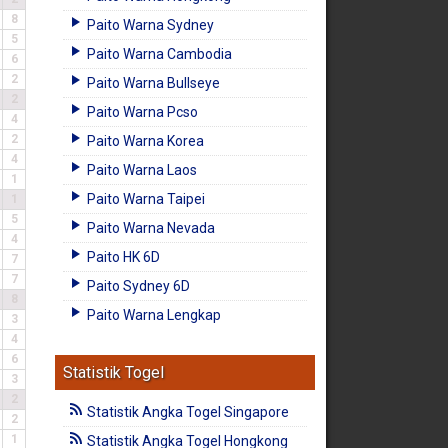
8
Paito Warna Sydney
5
Paito Warna Cambodia
6
2
Paito Warna Bullseye
2
Paito Warna Pcso
4
2
Paito Warna Korea
4
Paito Warna Laos
1
Paito Warna Taipei
1
5
Paito Warna Nevada
4
Paito HK 6D
7
7
Paito Sydney 6D
8
Paito Warna Lengkap
3
4
6
Statistik Togel
3
2
Statistik Angka Togel Singapore
2
1
Statistik Angka Togel Hongkong