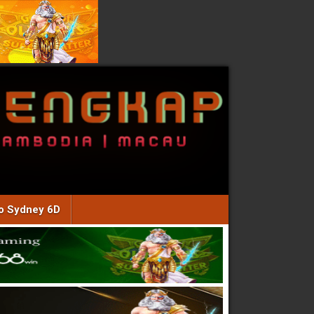
to Sydney 6D