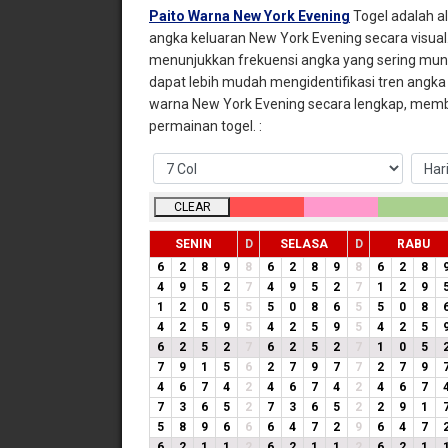
Paito Warna New York Evening
Togel adalah al
angka keluaran New York Evening secara visual
menunjukkan frekuensi angka yang sering muncu
dapat lebih mudah mengidentifikasi tren angka 
warna New York Evening secara lengkap, memb
permainan togel. :
CLEAR
SENIN
D
SELASA
D
RABU
6
2
8
9
8
6
2
8
9
8
6
2
8
4
9
5
2
7
4
9
5
2
7
1
2
9
1
2
0
5
5
5
0
8
6
5
5
0
8
4
2
5
9
5
4
2
5
9
5
4
2
5
6
2
5
2
7
6
2
5
2
7
1
0
5
7
9
1
5
6
2
7
9
7
7
2
7
9
4
6
7
4
2
4
6
7
4
2
4
6
7
7
3
6
5
2
7
3
6
5
2
2
9
1
5
8
9
6
6
6
4
7
2
9
6
4
7
6
2
1
1
2
6
2
1
1
2
6
2
1