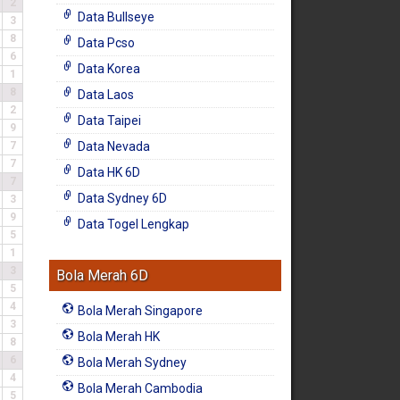
2
Data Bullseye
3
8
Data Pcso
6
Data Korea
1
8
Data Laos
2
Data Taipei
9
7
Data Nevada
7
Data HK 6D
7
Data Sydney 6D
3
9
Data Togel Lengkap
5
1
3
Bola Merah 6D
5
4
Bola Merah Singapore
3
Bola Merah HK
8
6
Bola Merah Sydney
4
Bola Merah Cambodia
5