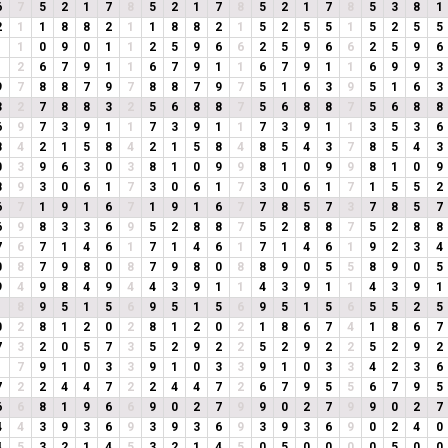
6
7
5
2
1
7
8
5
2
1
7
8
5
2
1
7
8
5
3
8
1
2
1
1
8
8
2
1
1
8
8
2
1
5
2
5
5
1
5
2
5
5
1
1
0
9
0
1
1
2
5
9
6
6
2
5
9
6
6
2
5
9
6
1
2
6
7
9
1
1
6
7
9
1
1
6
7
9
1
1
6
9
9
3
9
7
8
8
7
9
7
8
8
7
9
7
5
1
6
3
9
5
1
6
3
3
2
7
8
8
3
2
5
6
8
8
7
5
6
8
8
7
5
6
8
8
6
9
7
3
9
1
1
7
3
9
1
1
7
3
9
1
1
3
5
3
6
8
4
2
1
5
8
4
2
1
5
8
4
8
5
4
3
7
8
5
4
3
0
3
9
6
3
0
3
8
1
0
9
9
8
1
0
9
9
8
1
0
9
8
9
3
0
6
1
7
3
0
6
1
7
3
0
6
1
7
1
5
5
2
6
7
1
9
1
6
7
1
9
1
6
7
7
8
5
7
3
7
8
5
7
6
9
8
3
3
6
9
5
2
8
8
7
5
2
8
8
7
5
2
8
8
7
6
7
1
4
6
1
7
1
4
6
1
7
1
4
6
1
9
2
3
4
0
8
7
9
8
0
8
7
9
8
0
8
8
9
0
5
5
8
9
0
5
9
4
9
8
4
9
4
4
3
9
1
1
4
3
9
1
1
4
3
9
1
1
8
9
5
1
5
6
9
5
1
5
6
9
5
1
5
6
5
5
2
5
0
2
8
1
2
0
2
8
1
2
0
2
1
8
6
7
4
1
8
6
7
7
3
2
0
5
7
3
5
2
9
2
2
5
2
9
2
2
5
2
9
2
1
7
9
1
0
3
3
9
1
0
3
3
9
1
0
3
3
4
2
3
6
7
2
2
4
4
7
2
2
4
4
7
2
6
7
9
5
5
6
7
9
5
6
6
8
1
9
6
6
9
0
2
7
9
9
0
2
7
9
9
0
2
7
4
4
3
9
3
6
9
3
9
3
6
9
3
9
3
6
9
0
2
4
0
4
5
3
2
1
4
5
3
2
1
4
5
0
5
0
0
0
0
5
0
0