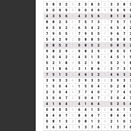
5
8
3
2
5
3
3
8
3
2
3
3
8
9
0
9
9
9
9
0
9
9
9
9
0
9
4
3
5
6
2
4
3
5
6
2
8
1
8
8
8
2
3
5
7
5
7
3
1
7
5
7
6
5
4
2
6
6
5
4
2
6
6
5
4
7
9
5
5
1
7
9
5
5
1
9
6
7
5
6
2
9
2
0
8
8
5
4
0
8
8
0
8
5
2
7
0
8
5
2
7
0
8
5
9
8
2
9
2
9
8
2
9
2
8
0
5
3
0
4
2
6
4
5
1
5
6
4
5
1
5
2
1
8
9
5
2
1
8
9
5
2
1
3
1
8
6
5
3
1
8
6
5
3
7
3
7
5
1
3
4
4
6
3
2
5
4
6
3
3
9
3
3
6
3
9
3
3
6
3
9
3
1
5
0
4
4
1
5
0
4
4
0
2
8
2
3
0
4
4
7
7
4
0
4
7
7
4
3
0
4
7
2
3
0
4
7
2
3
0
4
4
1
6
4
1
4
1
6
4
1
5
3
5
0
8
0
5
5
6
4
1
5
6
6
4
1
8
4
4
7
2
8
4
4
7
2
8
4
4
0
8
1
3
4
0
8
1
3
4
2
1
0
5
6
3
4
7
1
3
7
6
4
1
3
7