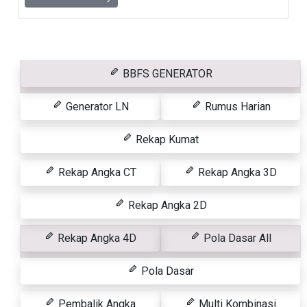
BBFS GENERATOR
Generator LN
Rumus Harian
Rekap Kumat
Rekap Angka CT
Rekap Angka 3D
Rekap Angka 2D
Rekap Angka 4D
Pola Dasar All
Pola Dasar
Pembalik Angka
Multi Kombinasi