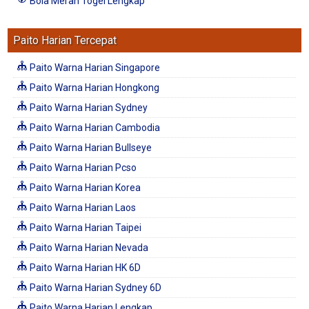
Bola Merah Togel Lengkap
Paito Harian Tercepat
Paito Warna Harian Singapore
Paito Warna Harian Hongkong
Paito Warna Harian Sydney
Paito Warna Harian Cambodia
Paito Warna Harian Bullseye
Paito Warna Harian Pcso
Paito Warna Harian Korea
Paito Warna Harian Laos
Paito Warna Harian Taipei
Paito Warna Harian Nevada
Paito Warna Harian HK 6D
Paito Warna Harian Sydney 6D
Paito Warna Harian Lengkap