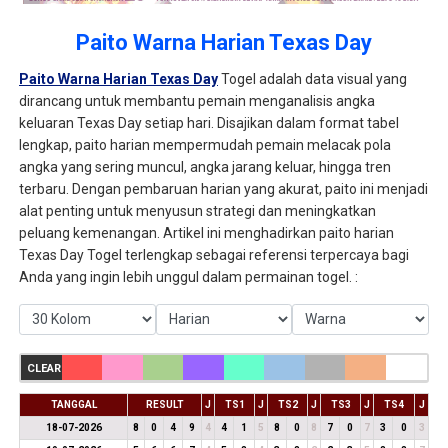
Paito Warna Harian Texas Day
Paito Warna Harian Texas Day
Togel adalah data visual yang
dirancang untuk membantu pemain menganalisis angka
keluaran Texas Day setiap hari. Disajikan dalam format tabel
lengkap, paito harian mempermudah pemain melacak pola
angka yang sering muncul, angka jarang keluar, hingga tren
terbaru. Dengan pembaruan harian yang akurat, paito ini menjadi
alat penting untuk menyusun strategi dan meningkatkan
peluang kemenangan. Artikel ini menghadirkan paito harian
Texas Day Togel terlengkap sebagai referensi terpercaya bagi
Anda yang ingin lebih unggul dalam permainan togel. :
CLEAR
TANGGAL
RESULT
J
TS1
J
TS2
J
TS3
J
TS4
J
18-07-2026
8
0
4
9
4
4
1
5
8
0
8
7
0
7
3
0
3