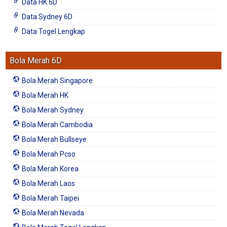
Data HK 6D
Data Sydney 6D
Data Togel Lengkap
Bola Merah 6D
Bola Merah Singapore
Bola Merah HK
Bola Merah Sydney
Bola Merah Cambodia
Bola Merah Bullseye
Bola Merah Pcso
Bola Merah Korea
Bola Merah Laos
Bola Merah Taipei
Bola Merah Nevada