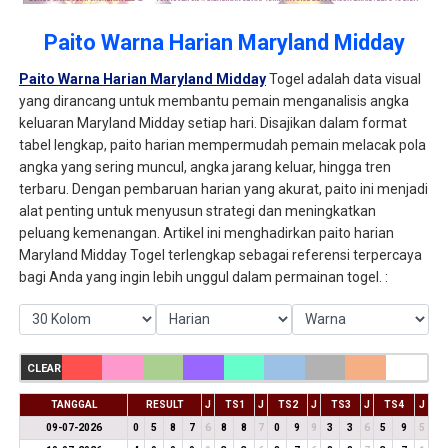
Paito Warna Harian Maryland Midday
Paito Warna Harian Maryland Midday
Togel adalah data visual
yang dirancang untuk membantu pemain menganalisis angka
keluaran Maryland Midday setiap hari. Disajikan dalam format
tabel lengkap, paito harian mempermudah pemain melacak pola
angka yang sering muncul, angka jarang keluar, hingga tren
terbaru. Dengan pembaruan harian yang akurat, paito ini menjadi
alat penting untuk menyusun strategi dan meningkatkan
peluang kemenangan. Artikel ini menghadirkan paito harian
Maryland Midday Togel terlengkap sebagai referensi terpercaya
bagi Anda yang ingin lebih unggul dalam permainan togel. :
CLEAR
TANGGAL
RESULT
J
TS1
J
TS2
J
TS3
J
TS4
J
09-07-2026
0
5
8
7
6
8
8
7
0
9
9
3
3
6
5
9
5