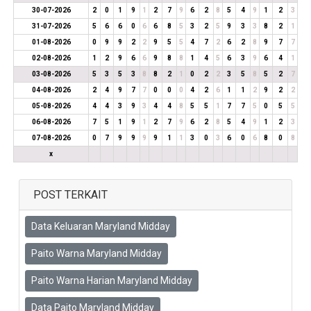
30-07-2026
2
0
1
9
1
2
7
9
6
2
8
5
4
9
1
2
3
31-07-2026
5
6
6
0
6
6
8
5
3
2
5
9
3
3
8
2
1
01-08-2026
0
9
9
2
2
9
5
5
4
7
2
6
2
8
9
7
7
02-08-2026
1
2
9
6
6
9
8
8
1
4
5
6
3
9
6
4
1
03-08-2026
5
3
5
3
8
8
2
1
0
2
2
3
5
8
5
2
7
04-08-2026
2
4
9
7
7
0
0
0
4
2
6
1
1
2
9
2
2
05-08-2026
4
4
3
9
3
4
4
8
5
5
1
7
7
5
0
5
5
06-08-2026
7
5
1
9
1
2
7
9
6
2
8
5
4
9
1
2
3
07-08-2026
0
7
9
9
9
9
1
1
3
0
3
6
0
6
8
0
8
x
POST TERKAIT
Data Keluaran Maryland Midday
Paito Warna Maryland Midday
Paito Warna Harian Maryland Midday
Data Paito Maryland Midday