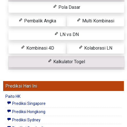
Pola Dasar
Pembalik Angka
Multi Kombinasi
LN vs DN
Kombinasi 4D
Kolaborasi LN
Kalkulator Togel
Prediksi Hari Ini
Paito HK
Prediksi Singapore
Prediksi Hongkong
Prediksi Sydney