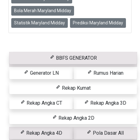
Bola Merah Maryland Midday
Statistik Maryland Midday
Prediksi Maryland Midday
BBFS GENERATOR
Generator LN
Rumus Harian
Rekap Kumat
Rekap Angka CT
Rekap Angka 3D
Rekap Angka 2D
Rekap Angka 4D
Pola Dasar All