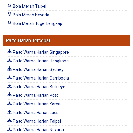
Bola Merah Taipei
Bola Merah Nevada
Bola Merah Togel Lengkap
Paito Harian Tercepat
Paito Warna Harian Singapore
Paito Warna Harian Hongkong
Paito Warna Harian Sydney
Paito Warna Harian Cambodia
Paito Warna Harian Bullseye
Paito Warna Harian Pcso
Paito Warna Harian Korea
Paito Warna Harian Laos
Paito Warna Harian Taipei
Paito Warna Harian Nevada