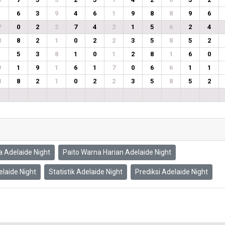
1
6
3
9
4
6
1
9
8
8
9
6
7
0
2
2
7
4
2
1
5
6
2
4
8
8
2
1
0
2
2
3
5
8
5
2
1
5
3
8
1
0
1
2
8
1
6
0
9
1
9
1
6
1
7
0
6
6
1
1
8
8
2
1
0
2
2
3
5
8
5
2
a Adelaide Night
Paito Warna Harian Adelaide Night
laide Night
Statistik Adelaide Night
Prediksi Adelaide Night