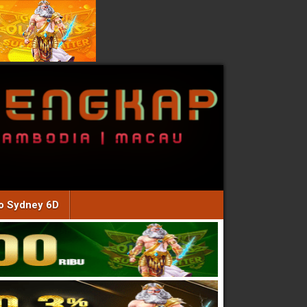
to Sydney 6D