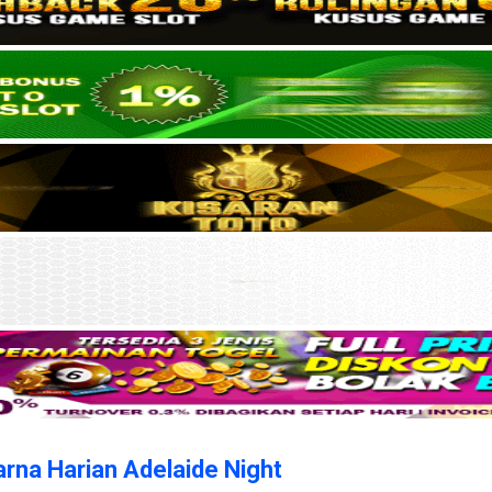
arna Harian Adelaide Night