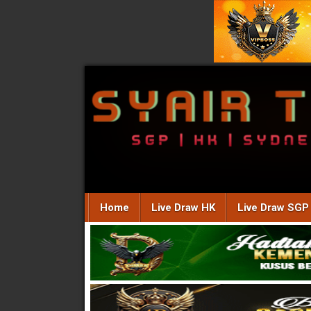
Home
Live Draw HK
Live Draw SGP