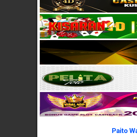
Paito W