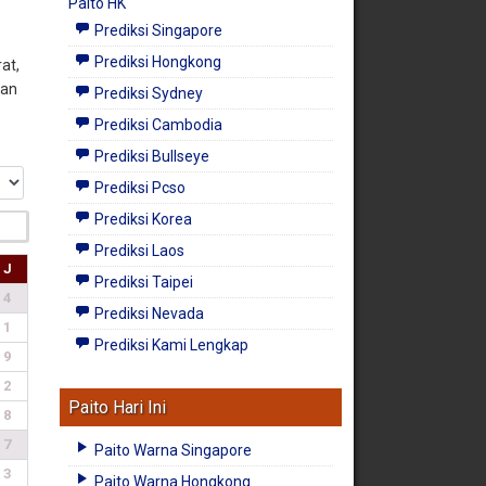
Paito HK
Prediksi Singapore
Prediksi Hongkong
at,
kan
Prediksi Sydney
Prediksi Cambodia
Prediksi Bullseye
Prediksi Pcso
Prediksi Korea
Prediksi Laos
J
Prediksi Taipei
4
Prediksi Nevada
1
Prediksi Kami Lengkap
9
2
Paito Hari Ini
8
7
Paito Warna Singapore
3
Paito Warna Hongkong