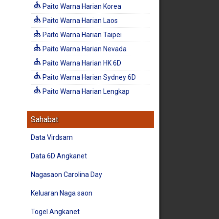
Paito Warna Harian Korea
Paito Warna Harian Laos
Paito Warna Harian Taipei
Paito Warna Harian Nevada
Paito Warna Harian HK 6D
Paito Warna Harian Sydney 6D
Paito Warna Harian Lengkap
Sahabat
Data Virdsam
Data 6D Angkanet
Nagasaon Carolina Day
Keluaran Naga saon
Togel Angkanet