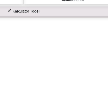
Kalkulator Togel