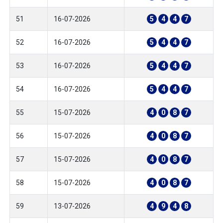
51
16-07-2026
5
4
4
7
52
16-07-2026
5
4
4
7
53
16-07-2026
5
4
4
7
54
16-07-2026
5
4
4
7
55
15-07-2026
4
0
8
7
56
15-07-2026
4
0
8
7
57
15-07-2026
4
0
8
7
58
15-07-2026
4
0
8
7
59
13-07-2026
4
9
4
8