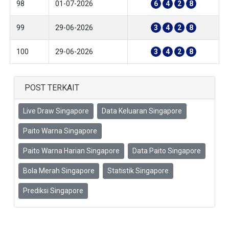
98
01-07-2026
6
4
2
8
99
29-06-2026
3
4
2
8
100
29-06-2026
3
4
2
8
POST TERKAIT
Live Draw Singapore
Data Keluaran Singapore
Paito Warna Singapore
Paito Warna Harian Singapore
Data Paito Singapore
Bola Merah Singapore
Statistik Singapore
Prediksi Singapore