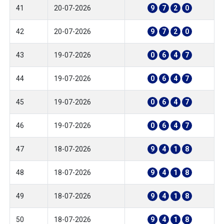
41
20-07-2026
9
7
2
0
42
20-07-2026
9
7
2
0
43
19-07-2026
0
6
4
7
44
19-07-2026
0
6
4
7
45
19-07-2026
0
6
4
7
46
19-07-2026
0
6
4
7
47
18-07-2026
9
4
1
8
48
18-07-2026
9
4
1
8
49
18-07-2026
9
4
1
8
50
18-07-2026
9
4
1
8