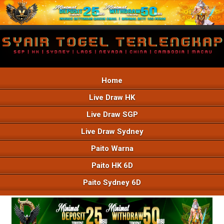
Home
Live Draw HK
Live Draw SGP
Live Draw Sydney
Paito Warna
Paito HK 6D
Paito Sydney 6D