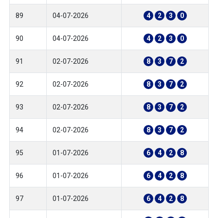
89
04-07-2026
4
2
3
0
90
04-07-2026
4
2
3
0
91
02-07-2026
8
3
7
2
92
02-07-2026
8
3
7
2
93
02-07-2026
8
3
7
2
94
02-07-2026
8
3
7
2
95
01-07-2026
6
4
2
8
96
01-07-2026
6
4
2
8
97
01-07-2026
6
4
2
8