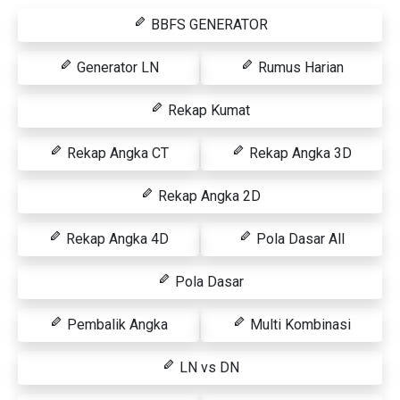
BBFS GENERATOR
Generator LN
Rumus Harian
Rekap Kumat
Rekap Angka CT
Rekap Angka 3D
Rekap Angka 2D
Rekap Angka 4D
Pola Dasar All
Pola Dasar
Pembalik Angka
Multi Kombinasi
LN vs DN