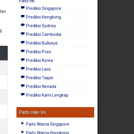
Paito HK
Prediksi Singapore
 dan
Prediksi Hongkong
Prediksi Sydney
di
Prediksi Cambodia
Prediksi Bullseye
Prediksi Pcso
Prediksi Korea
Prediksi Laos
Prediksi Taipei
Prediksi Nevada
Prediksi Kami Lengkap
Paito Hari Ini
Paito Warna Singapore
Paito Warna Hongkong