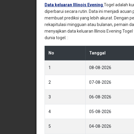
Data keluaran Illinois Evening
Togel adalah ku
diperbarui secara rutin. Data ini menjadi acua
membuat prediksi yang lebih akurat. Dengan peny
rekapitulasi mingguan atau bulanan, pemain d
menyajikan data keluaran Illinois Evening Toge
dunia togel. :
No
Tanggal
1
08-08-2026
2
07-08-2026
3
06-08-2026
4
05-08-2026
5
04-08-2026