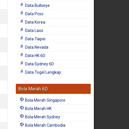
Data Bullseye
Data Pcso
Data Korea
Data Laos
Data Taipei
Data Nevada
Data HK 6D
Data Sydney 6D
Data Togel Lengkap
Bola Merah 6D
Bola Merah Singapore
Bola Merah HK
Bola Merah Sydney
Bola Merah Cambodia