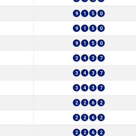
9
1
5
0
9
1
5
0
9
1
5
0
3
4
3
7
3
4
3
7
3
4
3
7
2
2
6
2
2
2
6
2
2
2
6
2