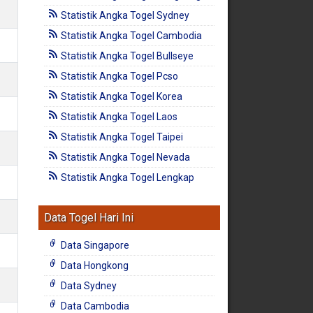
Statistik Angka Togel Sydney
Statistik Angka Togel Cambodia
Statistik Angka Togel Bullseye
Statistik Angka Togel Pcso
Statistik Angka Togel Korea
Statistik Angka Togel Laos
Statistik Angka Togel Taipei
Statistik Angka Togel Nevada
Statistik Angka Togel Lengkap
Data Togel Hari Ini
Data Singapore
Data Hongkong
Data Sydney
Data Cambodia