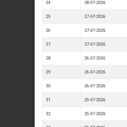
24
28-07-2026
25
27-07-2026
26
27-07-2026
27
27-07-2026
28
26-07-2026
29
26-07-2026
30
26-07-2026
31
25-07-2026
32
25-07-2026