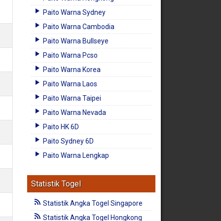
Paito Warna Sydney
Paito Warna Cambodia
Paito Warna Bullseye
Paito Warna Pcso
Paito Warna Korea
Paito Warna Laos
Paito Warna Taipei
Paito Warna Nevada
Paito HK 6D
Paito Sydney 6D
Paito Warna Lengkap
Statistik Togel
Statistik Angka Togel Singapore
Statistik Angka Togel Hongkong