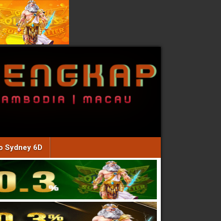
to Sydney 6D