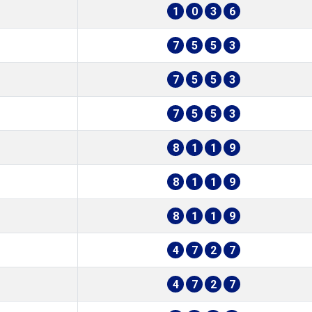
1
0
3
6
7
5
5
3
7
5
5
3
7
5
5
3
8
1
1
9
8
1
1
9
8
1
1
9
4
7
2
7
4
7
2
7