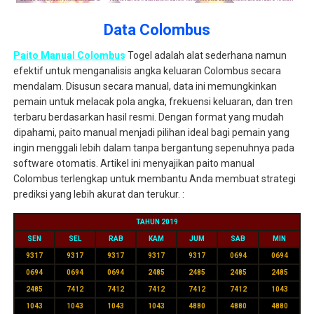
Data Colombus
Paito Manual Colombus
Togel adalah alat sederhana namun
efektif untuk menganalisis angka keluaran Colombus secara
mendalam. Disusun secara manual, data ini memungkinkan
pemain untuk melacak pola angka, frekuensi keluaran, dan tren
terbaru berdasarkan hasil resmi. Dengan format yang mudah
dipahami, paito manual menjadi pilihan ideal bagi pemain yang
ingin menggali lebih dalam tanpa bergantung sepenuhnya pada
software otomatis. Artikel ini menyajikan paito manual
Colombus terlengkap untuk membantu Anda membuat strategi
prediksi yang lebih akurat dan terukur. :
TAHUN 2019
SEN
SEL
RAB
KAM
JUM
SAB
MIN
9317
9317
9317
9317
9317
0694
0694
0694
0694
0694
2485
2485
2485
2485
2485
7412
7412
7412
7412
7412
1043
1043
1043
1043
1043
4880
4880
4880