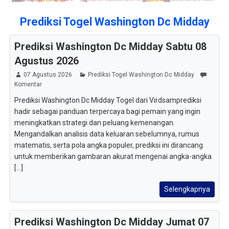
Prediksi Togel Washington Dc Midday
Prediksi Washington Dc Midday Sabtu 08
Agustus 2026
07 Agustus 2026
Prediksi Togel Washington Dc Midday
Komentar
Prediksi Washington Dc Midday Togel dari Virdsamprediksi
hadir sebagai panduan terpercaya bagi pemain yang ingin
meningkatkan strategi dan peluang kemenangan.
Mengandalkan analisis data keluaran sebelumnya, rumus
matematis, serta pola angka populer, prediksi ini dirancang
untuk memberikan gambaran akurat mengenai angka-angka
[...]
Selengkapnya
Prediksi Washington Dc Midday Jumat 07