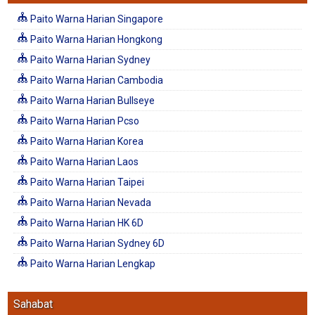
Paito Warna Harian Singapore
Paito Warna Harian Hongkong
Paito Warna Harian Sydney
Paito Warna Harian Cambodia
Paito Warna Harian Bullseye
Paito Warna Harian Pcso
Paito Warna Harian Korea
Paito Warna Harian Laos
Paito Warna Harian Taipei
Paito Warna Harian Nevada
Paito Warna Harian HK 6D
Paito Warna Harian Sydney 6D
Paito Warna Harian Lengkap
Sahabat