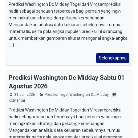
Prediksi Washington Dc Midday Togel dari Virdsamprediksi
hadir sebagai panduan terpercaya bagi pemain yang ingin
meningkatkan strategi dan peluang kemenangan.
Mengandalkan analisis data keluaran sebelumnya, rumus
matematis, serta pola angka populer, prediksi ini dirancang
untuk memberikan gambaran akurat mengenai angka-angka
[...]
Selengkapnya
Prediksi Washington Dc Midday Sabtu 01
Agustus 2026
31 Juli 2026
Prediksi Togel Washington Dc Midday
Komentar
Prediksi Washington Dc Midday Togel dari Virdsamprediksi
hadir sebagai panduan terpercaya bagi pemain yang ingin
meningkatkan strategi dan peluang kemenangan.
Mengandalkan analisis data keluaran sebelumnya, rumus
matematis, serta pola angka populer, prediksi ini dirancang