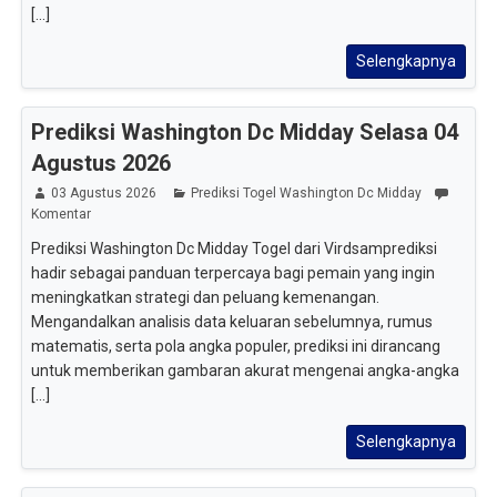
[...]
Selengkapnya
Prediksi Washington Dc Midday Selasa 04
Agustus 2026
03 Agustus 2026
Prediksi Togel Washington Dc Midday
Komentar
Prediksi Washington Dc Midday Togel dari Virdsamprediksi
hadir sebagai panduan terpercaya bagi pemain yang ingin
meningkatkan strategi dan peluang kemenangan.
Mengandalkan analisis data keluaran sebelumnya, rumus
matematis, serta pola angka populer, prediksi ini dirancang
untuk memberikan gambaran akurat mengenai angka-angka
[...]
Selengkapnya