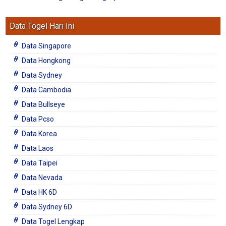
Data Togel Hari Ini
Data Singapore
Data Hongkong
Data Sydney
Data Cambodia
Data Bullseye
Data Pcso
Data Korea
Data Laos
Data Taipei
Data Nevada
Data HK 6D
Data Sydney 6D
Data Togel Lengkap