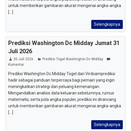
untuk memberikan gambaran akurat mengenai angka-angka
[...]
Selengkapnya
Prediksi Washington Dc Midday Jumat 31
Juli 2026
30 Juli 2026
Prediksi Togel Washington Dc Midday
Komentar
Prediksi Washington Dc Midday Togel dari Virdsamprediksi
hadir sebagai panduan terpercaya bagi pemain yang ingin
meningkatkan strategi dan peluang kemenangan.
Mengandalkan analisis data keluaran sebelumnya, rumus
matematis, serta pola angka populer, prediksi ini dirancang
untuk memberikan gambaran akurat mengenai angka-angka
[...]
Selengkapnya