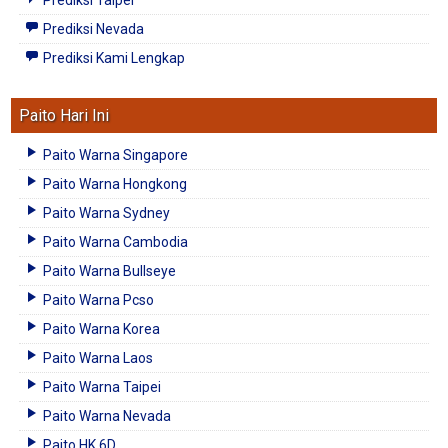
Prediksi Nevada
Prediksi Kami Lengkap
Paito Hari Ini
Paito Warna Singapore
Paito Warna Hongkong
Paito Warna Sydney
Paito Warna Cambodia
Paito Warna Bullseye
Paito Warna Pcso
Paito Warna Korea
Paito Warna Laos
Paito Warna Taipei
Paito Warna Nevada
Paito HK 6D