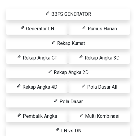
BBFS GENERATOR
Generator LN
Rumus Harian
Rekap Kumat
Rekap Angka CT
Rekap Angka 3D
Rekap Angka 2D
Rekap Angka 4D
Pola Dasar All
Pola Dasar
Pembalik Angka
Multi Kombinasi
LN vs DN