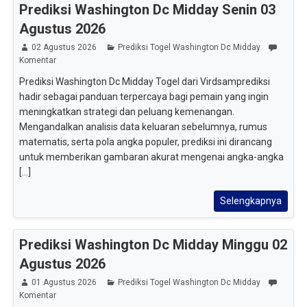
Prediksi Washington Dc Midday Senin 03
Agustus 2026
02 Agustus 2026
Prediksi Togel Washington Dc Midday
Komentar
Prediksi Washington Dc Midday Togel dari Virdsamprediksi
hadir sebagai panduan terpercaya bagi pemain yang ingin
meningkatkan strategi dan peluang kemenangan.
Mengandalkan analisis data keluaran sebelumnya, rumus
matematis, serta pola angka populer, prediksi ini dirancang
untuk memberikan gambaran akurat mengenai angka-angka
[...]
Selengkapnya
Prediksi Washington Dc Midday Minggu 02
Agustus 2026
01 Agustus 2026
Prediksi Togel Washington Dc Midday
Komentar