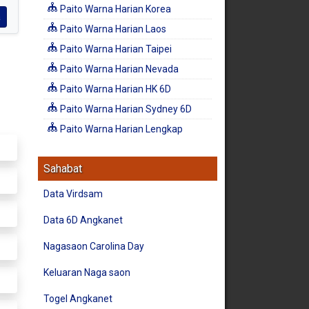
Paito Warna Harian Korea
a
Paito Warna Harian Laos
Paito Warna Harian Taipei
Paito Warna Harian Nevada
Paito Warna Harian HK 6D
Paito Warna Harian Sydney 6D
Paito Warna Harian Lengkap
Sahabat
Data Virdsam
Data 6D Angkanet
Nagasaon Carolina Day
Keluaran Naga saon
Togel Angkanet