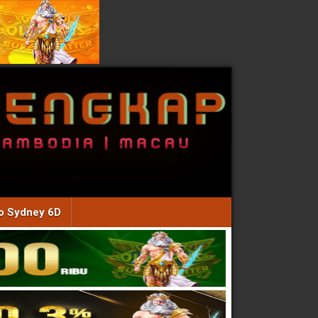
to Sydney 6D