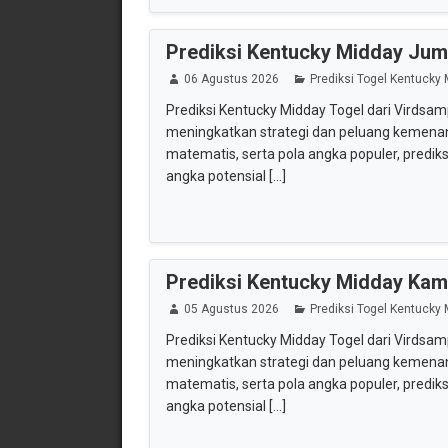
Prediksi Kentucky Midday Jum
06 Agustus 2026
Prediksi Togel Kentucky
Prediksi Kentucky Midday Togel dari Virdsam
meningkatkan strategi dan peluang kemenan
matematis, serta pola angka populer, predi
angka potensial [...]
Prediksi Kentucky Midday Kam
05 Agustus 2026
Prediksi Togel Kentucky
Prediksi Kentucky Midday Togel dari Virdsam
meningkatkan strategi dan peluang kemenan
matematis, serta pola angka populer, predi
angka potensial [...]