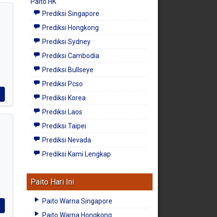
Paito HK
Prediksi Singapore
Prediksi Hongkong
Prediksi Sydney
Prediksi Cambodia
Prediksi Bullseye
Prediksi Pcso
a
Prediksi Korea
Prediksi Laos
Prediksi Taipei
Prediksi Nevada
Prediksi Kami Lengkap
Paito Hari Ini
Paito Warna Singapore
a
Paito Warna Hongkong