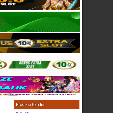
Prediksi Hari Ini