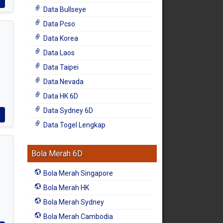
a
Data Bullseye
Data Pcso
Data Korea
Data Laos
Data Taipei
Data Nevada
Data HK 6D
Data Sydney 6D
a
Data Togel Lengkap
Bola Merah 6D
Bola Merah Singapore
Bola Merah HK
Bola Merah Sydney
Bola Merah Cambodia