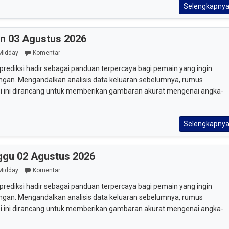
Selengkapny
in 03 Agustus 2026
 Midday
Komentar
prediksi hadir sebagai panduan terpercaya bagi pemain yang ingin
gan. Mengandalkan analisis data keluaran sebelumnya, rumus
ksi ini dirancang untuk memberikan gambaran akurat mengenai angka-
Selengkapny
ggu 02 Agustus 2026
 Midday
Komentar
prediksi hadir sebagai panduan terpercaya bagi pemain yang ingin
gan. Mengandalkan analisis data keluaran sebelumnya, rumus
ksi ini dirancang untuk memberikan gambaran akurat mengenai angka-