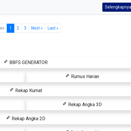
Selengkapny
rev
1
2
3
Next »
Last »
BBFS GENERATOR
Rumus Harian
Rekap Kumat
Rekap Angka 3D
Rekap Angka 2D