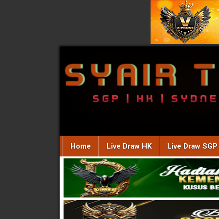
Home
Live Draw HK
Live Draw SGP