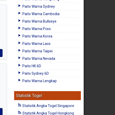
Paito Warna Sydney
Paito Warna Cambodia
Paito Warna Bullseye
Paito Warna Pcso
Paito Warna Korea
Paito Warna Laos
Paito Warna Taipei
a
Paito Warna Nevada
Paito HK 6D
Paito Sydney 6D
Paito Warna Lengkap
Statistik Togel
Statistik Angka Togel Singapore
a
Statistik Angka Togel Hongkong