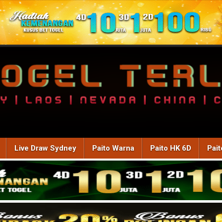
Live Draw Sydney
Paito Warna
Paito HK 6D
Pai