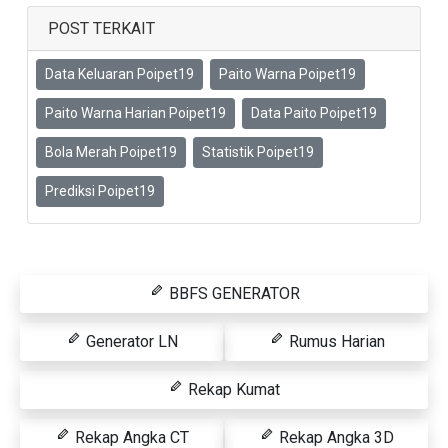
POST TERKAIT
Data Keluaran Poipet19
Paito Warna Poipet19
Paito Warna Harian Poipet19
Data Paito Poipet19
Bola Merah Poipet19
Statistik Poipet19
Prediksi Poipet19
BBFS GENERATOR
Generator LN
Rumus Harian
Rekap Kumat
Rekap Angka CT
Rekap Angka 3D