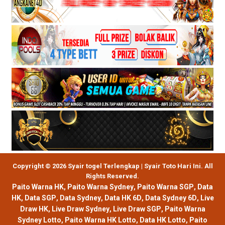
Copyright © 2026 Syair togel Terlengkap | Syair Toto Hari Ini. All
Rights Reserved.
Paito Warna HK
,
Paito Warna Sydney
,
Paito Warna SGP
,
Data
HK
,
Data SGP
,
Data Sydney
,
Data HK 6D
,
Data Sydney 6D
,
Live
Draw HK
,
Live Draw Sydney
,
Live Draw SGP
,
Paito Warna
Sydney Lotto
,
Paito Warna HK Lotto
,
Data HK Lotto
,
Paito