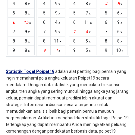
4
8
4
9
4
8
4
5
x
x
x
x
5
8
5
9
5
7
5
6
x
x
x
x
6
15
6
4
6
11
6
9
x
x
x
x
7
9
7
9
7
4
7
6
x
x
x
x
8
8
8
11
8
5
8
8
x
x
x
x
9
8
9
4
9
5
9
10
x
x
x
x
Statistik Togel Poipet19
adalah alat penting bagi pemain yang
ingin memahami pola angka keluaran Poipet19 secara
mendalam. Dengan data statistik yang mencakup frekuensi
angka, tren angka yang sering muncul, hingga angka yang jarang
keluar, pemain dapat membuat prediksi lebih akurat dan
strategis. Informasi ini disusun secara terperinci untuk
memudahkan analisis, baik bagi pemain pemula maupun
berpengalaman. Artikel ini menghadirkan statistik togel Poipet19
terlengkap yang dapat membantu Anda meningkatkan peluang
kemenangan dengan pendekatan berbasis data. poipet19