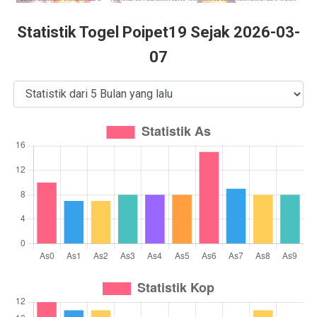
Statistik Togel Poipet19 Sejak 2026-03-
07