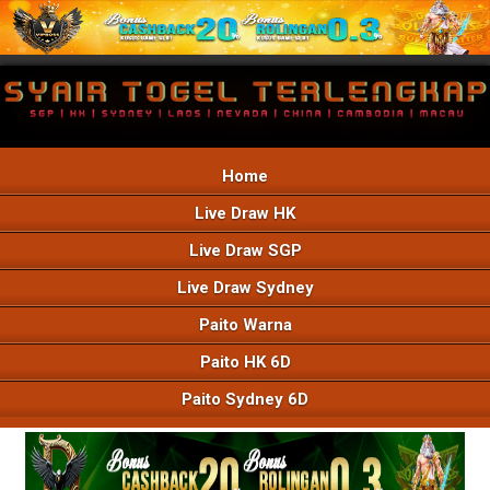
Home
Live Draw HK
Live Draw SGP
Live Draw Sydney
Paito Warna
Paito HK 6D
Paito Sydney 6D