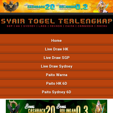
Home
Live Draw HK
Live Draw SGP
Live Draw Sydney
Paito Warna
Paito HK 6D
Paito Sydney 6D