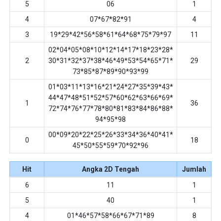
5
06
1
4
07*67*82*91
4
3
19*29*42*56*58*61*64*68*75*79*97
11
02*04*05*08*10*12*14*17*18*23*28*
2
30*31*32*37*38*46*49*53*54*65*71*
29
73*85*87*89*90*93*99
01*03*11*13*16*21*24*27*35*39*43*
44*47*48*51*52*57*60*62*63*66*69*
1
36
72*74*76*77*78*80*81*83*84*86*88*
94*95*98
00*09*20*22*25*26*33*34*36*40*41*
0
18
45*50*55*59*70*92*96
Hit
Angka 2D Tengah
Jumlah
6
11
1
5
40
1
4
01*46*57*58*66*67*71*89
8