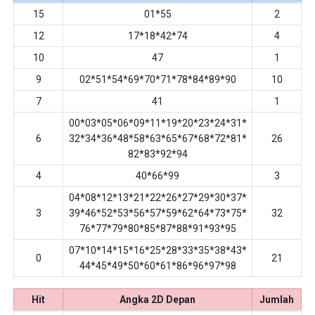
15
01*55
2
12
17*18*42*74
4
10
47
1
9
02*51*54*69*70*71*78*84*89*90
10
7
41
1
00*03*05*06*09*11*19*20*23*24*31*
6
32*34*36*48*58*63*65*67*68*72*81*
26
82*83*92*94
4
40*66*99
3
04*08*12*13*21*22*26*27*29*30*37*
3
39*46*52*53*56*57*59*62*64*73*75*
32
76*77*79*80*85*87*88*91*93*95
07*10*14*15*16*25*28*33*35*38*43*
0
21
44*45*49*50*60*61*86*96*97*98
Hit
Angka 2D Depan
Jumlah