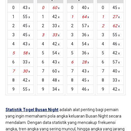
0
43
0
60
0
40
0
45
x
x
x
x
1
55
1
42
1
64
1
27
x
x
x
x
2
45
2
33
2
57
2
62
x
x
x
x
3
45
3
33
3
36
3
55
x
x
x
x
4
43
4
42
4
54
4
46
x
x
x
x
5
58
5
54
5
36
5
42
x
x
x
x
6
33
6
43
6
28
6
57
x
x
x
x
7
30
7
60
7
43
7
40
x
x
x
x
8
42
8
48
8
45
8
33
x
x
x
x
9
55
9
34
9
46
9
42
x
x
x
x
Statistik Togel Busan Night
adalah alat penting bagi pemain
yang ingin memahami pola angka keluaran Busan Night secara
mendalam. Dengan data statistik yang mencakup frekuensi
angka, tren angka yang sering muncul, hingga angka yang jarang