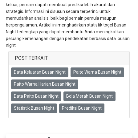
keluar, pemain dapat membuat prediksi lebih akurat dan
strategis. Informasi ini disusun secara terperinci untuk
memudahkan analisis, baik bagi pemain pemula maupun
berpengalaman. Artikel ini menghadirkan statistik togel Busan
Night terlengkap yang dapat membantu Anda meningkatkan
peluang kemenangan dengan pendekatan berbasis data. busan
night
POST TERKAIT
Data Keluaran Busan Night
Paito Warna Busan Night
Paito Warna Harian Busan Night
Data Paito Busan Night
Bola Merah Busan Night
Statistik Busan Night
Prediksi Busan Night