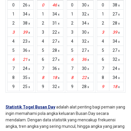
0
26
0
46
0
30
0
38
x
x
x
x
1
34
1
34
1
32
1
27
x
x
x
x
2
38
2
31
2
34
2
28
x
x
x
x
3
39
3
22
3
30
3
39
x
x
x
x
4
23
4
27
4
32
4
34
x
x
x
x
5
36
5
28
5
27
5
27
x
x
x
x
6
21
6
27
6
36
6
32
x
x
x
x
7
24
7
36
7
30
7
24
x
x
x
x
8
35
8
18
8
22
8
34
x
x
x
x
9
25
9
32
9
28
9
18
x
x
x
x
Statistik Togel Busan Day
adalah alat penting bagi pemain yang
ingin memahami pola angka keluaran Busan Day secara
mendalam. Dengan data statistik yang mencakup frekuensi
angka, tren angka yang sering muncul, hingga angka yang jarang