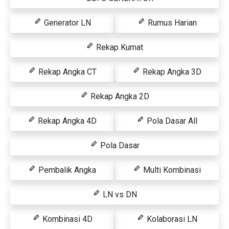
Generator LN
Rumus Harian
Rekap Kumat
Rekap Angka CT
Rekap Angka 3D
Rekap Angka 2D
Rekap Angka 4D
Pola Dasar All
Pola Dasar
Pembalik Angka
Multi Kombinasi
LN vs DN
Kombinasi 4D
Kolaborasi LN