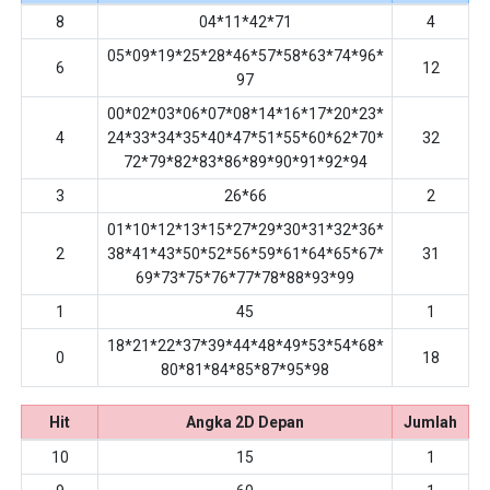
8
04*11*42*71
4
05*09*19*25*28*46*57*58*63*74*96*
6
12
97
00*02*03*06*07*08*14*16*17*20*23*
4
24*33*34*35*40*47*51*55*60*62*70*
32
72*79*82*83*86*89*90*91*92*94
3
26*66
2
01*10*12*13*15*27*29*30*31*32*36*
2
38*41*43*50*52*56*59*61*64*65*67*
31
69*73*75*76*77*78*88*93*99
1
45
1
18*21*22*37*39*44*48*49*53*54*68*
0
18
80*81*84*85*87*95*98
Hit
Angka 2D Depan
Jumlah
10
15
1