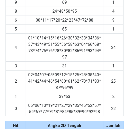
9
69
1
8
24*48*50*95
4
6
00*11*17*20*22*23*47*72*88
9
5
65
1
01*10*14*15*16*26*30*32*33*34*36*
37*43*49*51*55*56*58*63*64*66*68*
4
34
73*74*75*76*78*80*82*86*91*93*94*
97
3
31
1
02*04*07*08*09*12*18*25*28*38*40*
2
41*42*44*46*54*60*61*62*70*71*83*
25
87*96*99
1
39*53
2
05*06*13*19*21*27*29*35*45*52*57*
0
22
59*67*77*79*81*84*85*89*90*92*98
Hit
Angka 2D Tengah
Jumlah