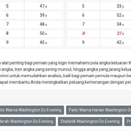
5
47
5
33
x
x
6
39
6
52
x
x
7
48
7
34
x
x
8
50
8
27
x
x
9
45
9
42
x
x
 alat penting bagi pemain yang ingin memahami pola angka keluaran 
 angka, tren angka yang sering muncul, hingga angka yang jarang kelua
rperinci untuk memudahkan analisis, baik bagi pemain pemula maupun be
 dapat membantu Anda meningkatkan peluang kemenangan dengan pend
ito Warna Washington Dc Evening
Paito Warna Harian Washington D
Merah Washington Dc Evening
Statistik Washington Dc Evening
Pr