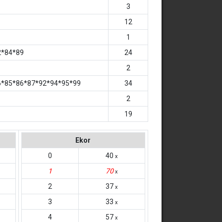
3
12
1
2*84*89
24
2
6*85*86*87*92*94*95*99
34
2
19
Ekor
0
40
x
1
70
x
2
37
x
3
33
x
4
57
x