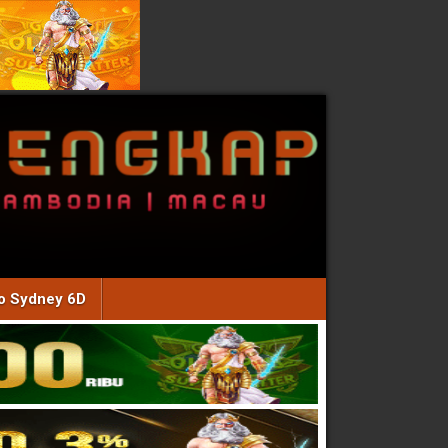
to Sydney 6D