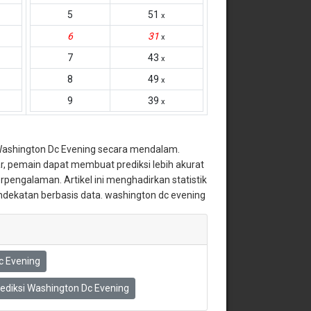
5
51
x
6
31
x
7
43
x
8
49
x
9
39
x
Washington Dc Evening secara mendalam.
r, pemain dapat membuat prediksi lebih akurat
rpengalaman. Artikel ini menghadirkan statistik
ekatan berbasis data. washington dc evening
c Evening
ediksi Washington Dc Evening