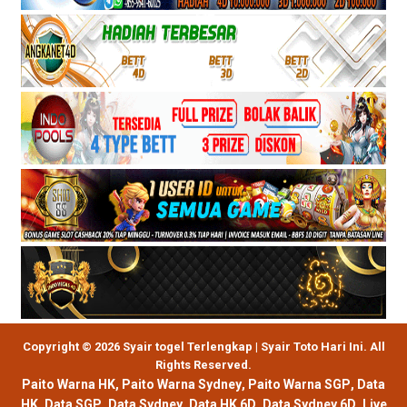
Copyright © 2026 Syair togel Terlengkap | Syair Toto Hari Ini. All
Rights Reserved.
Paito Warna HK
,
Paito Warna Sydney
,
Paito Warna SGP
,
Data
HK
,
Data SGP
,
Data Sydney
,
Data HK 6D
,
Data Sydney 6D
,
Live