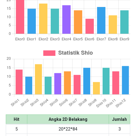
Hit
Angka 2D Belakang
Jumlah
5
20*22*84
3