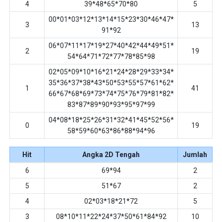
4
39*48*65*70*80
5
00*01*03*12*13*14*15*23*30*46*47*
3
13
91*92
06*07*11*17*19*27*40*42*44*49*51*
2
19
54*64*71*72*77*78*85*98
02*05*09*10*16*21*24*28*29*33*34*
35*36*37*38*43*50*53*55*57*61*62*
1
41
66*67*68*69*73*74*75*76*79*81*82*
83*87*89*90*93*95*97*99
04*08*18*25*26*31*32*41*45*52*56*
0
19
58*59*60*63*86*88*94*96
Hit
Angka 2D Tengah
Jumlah
6
69*94
2
5
51*67
2
4
02*03*18*21*72
5
3
08*10*11*22*24*37*50*61*84*92
10