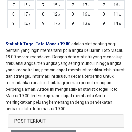
7
15
7
15
7
17
7
16
x
x
x
x
8
17
8
12
8
16
8
11
x
x
x
x
9
12
9
17
9
13
9
14
x
x
x
x
Statistik Togel Toto Macau 19:00
adalah alat penting bagi
pemain yang ingin memahami pola angka keluaran Toto Macau
19:00 secara mendalam. Dengan data statistik yang mencakup
frekuensi angka, tren angka yang sering muncul, hingga angka
yang jarang keluar, pemain dapat membuat prediksi lebih akurat
dan strategis. Informasi ini disusun secara terperinci untuk
memudahkan analisis, baik bagi pemain pemula maupun
berpengalaman. Artikel ini menghadirkan statistik togel Toto
Macau 19:00 terlengkap yang dapat membantu Anda
meningkatkan peluang kemenangan dengan pendekatan
berbasis data. toto macau 19:00
POST TERKAIT