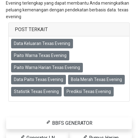
Evening terlengkap yang dapat membantu Anda meningkatkan
peluang kemenangan dengan pendekatan berbasis data. texas
evening
POST TERKAIT
Data Keluaran Texas Evening
Paito Warna Texas Evening
Paito Warna Harian Texas Evening
Data Paito Texas Evening
Bola Merah Texas Evening
Statistik Texas Evening
Prediksi Texas Evening
BBFS GENERATOR
Generator LN
Rumus Harian