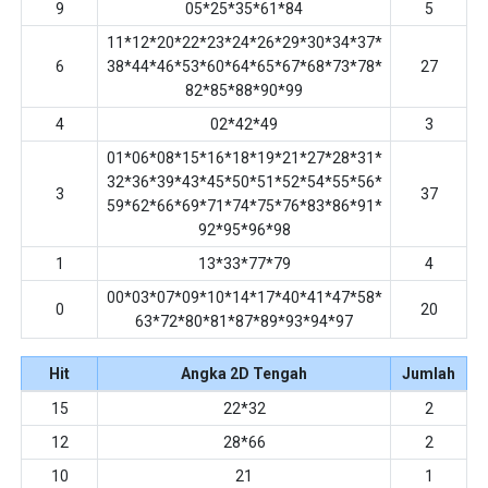
9
05*25*35*61*84
5
11*12*20*22*23*24*26*29*30*34*37*
6
38*44*46*53*60*64*65*67*68*73*78*
27
82*85*88*90*99
4
02*42*49
3
01*06*08*15*16*18*19*21*27*28*31*
32*36*39*43*45*50*51*52*54*55*56*
3
37
59*62*66*69*71*74*75*76*83*86*91*
92*95*96*98
1
13*33*77*79
4
00*03*07*09*10*14*17*40*41*47*58*
0
20
63*72*80*81*87*89*93*94*97
Hit
Angka 2D Tengah
Jumlah
15
22*32
2
12
28*66
2
10
21
1