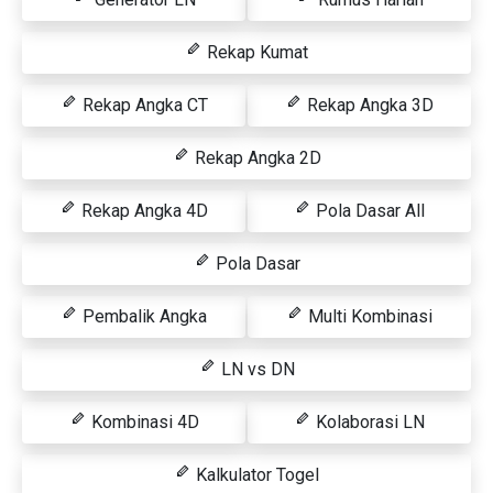
Rekap Kumat
Rekap Angka CT
Rekap Angka 3D
Rekap Angka 2D
Rekap Angka 4D
Pola Dasar All
Pola Dasar
Pembalik Angka
Multi Kombinasi
LN vs DN
Kombinasi 4D
Kolaborasi LN
Kalkulator Togel