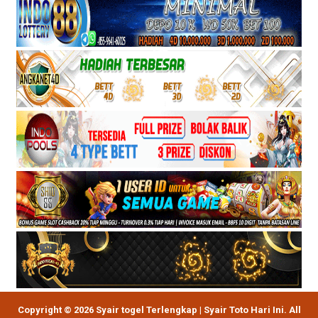
Copyright © 2026 Syair togel Terlengkap | Syair Toto Hari Ini. All