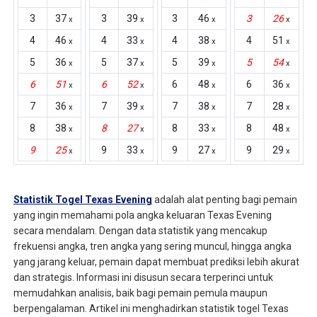
3
37
3
39
3
46
3
26
x
x
x
x
4
46
4
33
4
38
4
51
x
x
x
x
5
36
5
37
5
39
5
54
x
x
x
x
6
51
6
52
6
48
6
36
x
x
x
x
7
36
7
39
7
38
7
28
x
x
x
x
8
38
8
27
8
33
8
48
x
x
x
x
9
25
9
33
9
27
9
29
x
x
x
x
Statistik Togel Texas Evening
adalah alat penting bagi pemain
yang ingin memahami pola angka keluaran Texas Evening
secara mendalam. Dengan data statistik yang mencakup
frekuensi angka, tren angka yang sering muncul, hingga angka
yang jarang keluar, pemain dapat membuat prediksi lebih akurat
dan strategis. Informasi ini disusun secara terperinci untuk
memudahkan analisis, baik bagi pemain pemula maupun
berpengalaman. Artikel ini menghadirkan statistik togel Texas