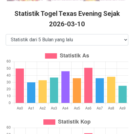
Statistik Togel Texas Evening Sejak
2026-03-10