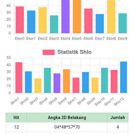
Hit
Angka 2D Belakang
Jumlah
12
04*48*57*70
4