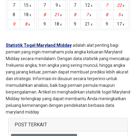
7
15
7
9
7
12
7
22
x
x
x
x
8
18
8
21
8
7
8
5
x
x
x
x
9
8
9
18
9
21
9
17
x
x
x
x
Statistik Togel Maryland Midday
adalah alat penting bagi
pemain yang ingin memahami pola angka keluaran Maryland
Midday secara mendalam. Dengan data statistik yang mencakup
frekuensi angka, tren angka yang sering muncul, hingga angka
yang jarang keluar, pemain dapat membuat prediksi lebih akurat
dan strategis. Informasi ini disusun secara terperinci untuk
memudahkan analisis, baik bagi pemain pemula maupun
berpengalaman. Artikel ini menghadirkan statistik togel Maryland
Midday terlengkap yang dapat membantu Anda meningkatkan
peluang kemenangan dengan pendekatan berbasis data.
maryland midday
POST TERKAIT