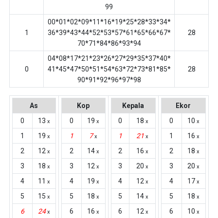
99
00*01*02*09*11*16*19*25*28*33*34*
1
36*39*43*44*52*53*57*61*65*66*67*
28
70*71*84*86*93*94
04*08*17*21*23*26*27*29*35*37*40*
0
41*45*47*50*51*54*63*72*73*81*85*
28
90*91*92*96*97*98
As
Kop
Kepala
Ekor
0
13
0
19
0
18
0
10
x
x
x
x
1
19
1
7
1
21
1
16
x
x
x
x
2
12
2
14
2
16
2
18
x
x
x
x
3
18
3
12
3
20
3
20
x
x
x
x
4
11
4
19
4
12
4
17
x
x
x
x
5
15
5
18
5
14
5
18
x
x
x
x
6
24
6
16
6
12
6
10
x
x
x
x