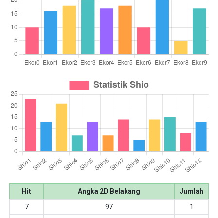
Hit
Angka 2D Belakang
Jumlah
7
97
1