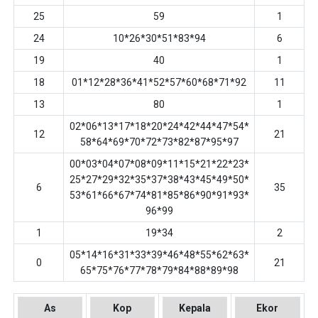
25
59
1
24
10*26*30*51*83*94
6
19
40
1
18
01*12*28*36*41*52*57*60*68*71*92
11
13
80
1
02*06*13*17*18*20*24*42*44*47*54*
12
21
58*64*69*70*72*73*82*87*95*97
00*03*04*07*08*09*11*15*21*22*23*
25*27*29*32*35*37*38*43*45*49*50*
6
35
53*61*66*67*74*81*85*86*90*91*93*
96*99
1
19*34
2
05*14*16*31*33*39*46*48*55*62*63*
0
21
65*75*76*77*78*79*84*88*89*98
As
Kop
Kepala
Ekor