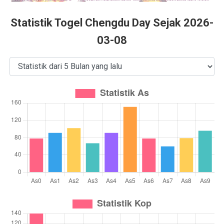
Statistik Togel Chengdu Day Sejak 2026-
03-08