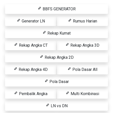
BBFS GENERATOR
Generator LN
Rumus Harian
Rekap Kumat
Rekap Angka CT
Rekap Angka 3D
Rekap Angka 2D
Rekap Angka 4D
Pola Dasar All
Pola Dasar
Pembalik Angka
Multi Kombinasi
LN vs DN