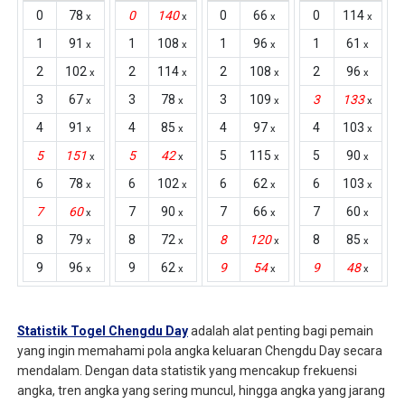
0
78
0
140
0
66
0
114
x
x
x
x
1
91
1
108
1
96
1
61
x
x
x
x
2
102
2
114
2
108
2
96
x
x
x
x
3
67
3
78
3
109
3
133
x
x
x
x
4
91
4
85
4
97
4
103
x
x
x
x
5
151
5
42
5
115
5
90
x
x
x
x
6
78
6
102
6
62
6
103
x
x
x
x
7
60
7
90
7
66
7
60
x
x
x
x
8
79
8
72
8
120
8
85
x
x
x
x
9
96
9
62
9
54
9
48
x
x
x
x
Statistik Togel Chengdu Day
adalah alat penting bagi pemain
yang ingin memahami pola angka keluaran Chengdu Day secara
mendalam. Dengan data statistik yang mencakup frekuensi
angka, tren angka yang sering muncul, hingga angka yang jarang