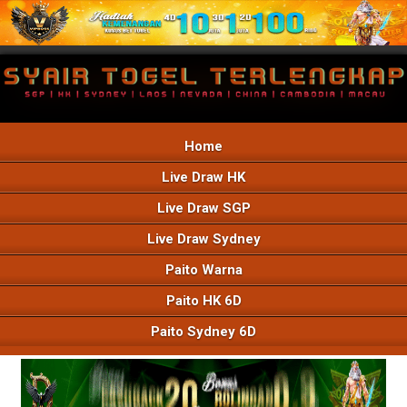
Home
Live Draw HK
Live Draw SGP
Live Draw Sydney
Paito Warna
Paito HK 6D
Paito Sydney 6D