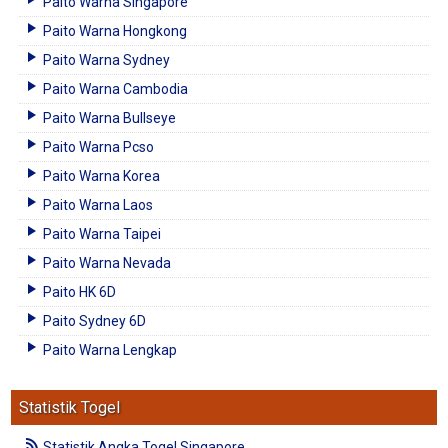
Paito Warna Singapore
Paito Warna Hongkong
Paito Warna Sydney
Paito Warna Cambodia
Paito Warna Bullseye
Paito Warna Pcso
Paito Warna Korea
Paito Warna Laos
Paito Warna Taipei
Paito Warna Nevada
Paito HK 6D
Paito Sydney 6D
Paito Warna Lengkap
Statistik Togel
Statistik Angka Togel Singapore