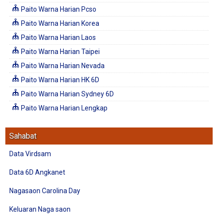
Paito Warna Harian Pcso
Paito Warna Harian Korea
Paito Warna Harian Laos
Paito Warna Harian Taipei
Paito Warna Harian Nevada
Paito Warna Harian HK 6D
Paito Warna Harian Sydney 6D
Paito Warna Harian Lengkap
Sahabat
Data Virdsam
Data 6D Angkanet
Nagasaon Carolina Day
Keluaran Naga saon