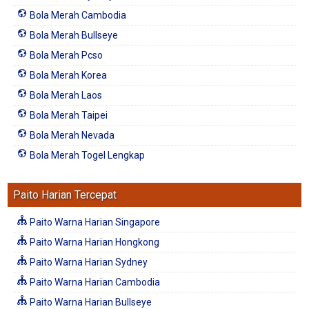
Bola Merah Cambodia
Bola Merah Bullseye
Bola Merah Pcso
Bola Merah Korea
Bola Merah Laos
Bola Merah Taipei
Bola Merah Nevada
Bola Merah Togel Lengkap
Paito Harian Tercepat
Paito Warna Harian Singapore
Paito Warna Harian Hongkong
Paito Warna Harian Sydney
Paito Warna Harian Cambodia
Paito Warna Harian Bullseye