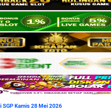
si SGP Kamis 28 Mei 2026