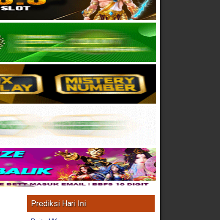
Prediksi Hari Ini