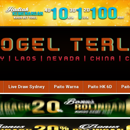
Live Draw Sydney
Paito Warna
Paito HK 6D
Pai