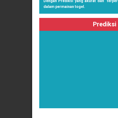
Dengan Prediksi yang akurat dan terpe
dalam permainan togel.
Prediksi