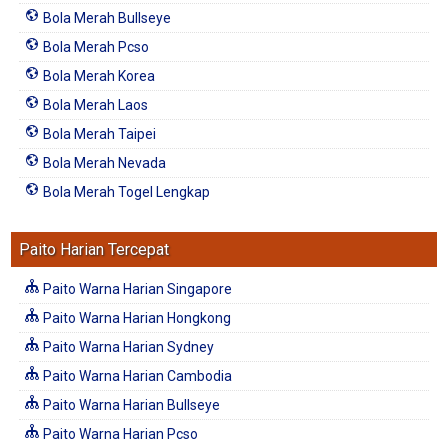
Bola Merah Bullseye
Bola Merah Pcso
Bola Merah Korea
Bola Merah Laos
Bola Merah Taipei
Bola Merah Nevada
Bola Merah Togel Lengkap
Paito Harian Tercepat
Paito Warna Harian Singapore
Paito Warna Harian Hongkong
Paito Warna Harian Sydney
Paito Warna Harian Cambodia
Paito Warna Harian Bullseye
Paito Warna Harian Pcso