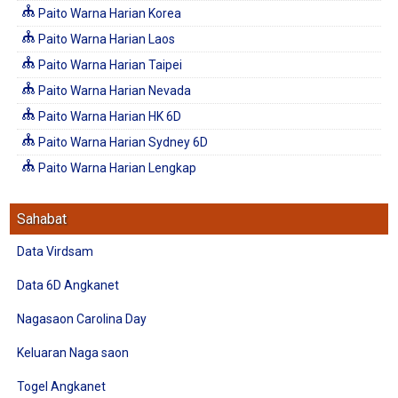
Paito Warna Harian Korea
Paito Warna Harian Laos
Paito Warna Harian Taipei
Paito Warna Harian Nevada
Paito Warna Harian HK 6D
Paito Warna Harian Sydney 6D
Paito Warna Harian Lengkap
Sahabat
Data Virdsam
Data 6D Angkanet
Nagasaon Carolina Day
Keluaran Naga saon
Togel Angkanet