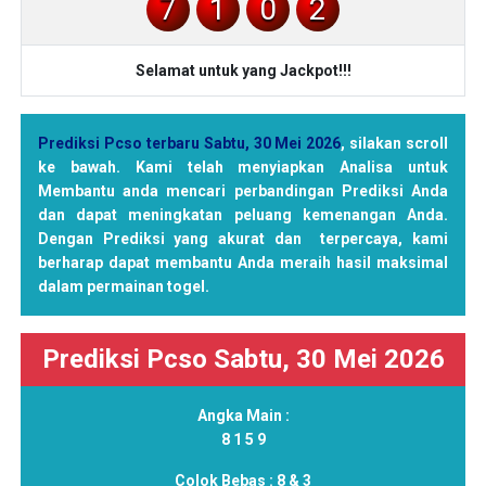
7
1
0
2
Selamat untuk yang Jackpot!!!
Prediksi Pcso terbaru Sabtu, 30 Mei 2026
, silakan scroll
ke bawah. Kami telah menyiapkan Analisa untuk
Membantu anda mencari perbandingan Prediksi Anda
dan dapat meningkatan peluang kemenangan Anda.
Dengan Prediksi yang akurat dan terpercaya, kami
berharap dapat membantu Anda meraih hasil maksimal
dalam permainan togel.
Prediksi Pcso Sabtu, 30 Mei 2026
Angka Main :
8 1 5 9
Colok Bebas :
8 & 3