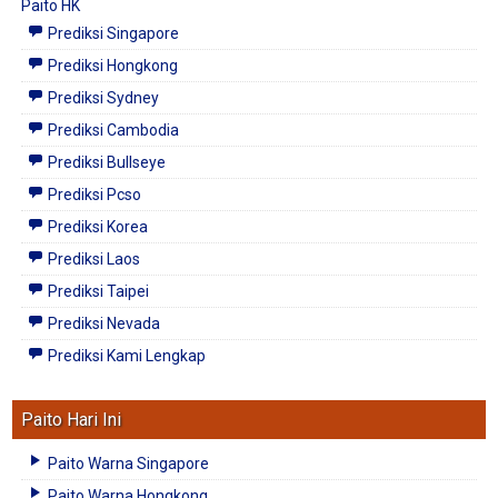
Paito HK
Prediksi Singapore
Prediksi Hongkong
Prediksi Sydney
Prediksi Cambodia
Prediksi Bullseye
Prediksi Pcso
Prediksi Korea
Prediksi Laos
Prediksi Taipei
Prediksi Nevada
Prediksi Kami Lengkap
Paito Hari Ini
Paito Warna Singapore
Paito Warna Hongkong