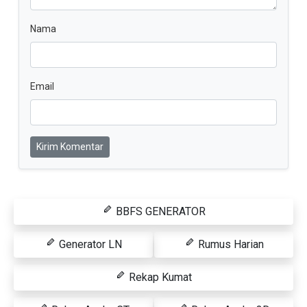
Nama
Email
Kirim Komentar
BBFS GENERATOR
Generator LN
Rumus Harian
Rekap Kumat